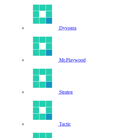
Dyvogra
Mr.Playwood
Strateg
Tactic