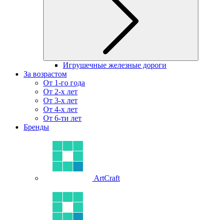
Игрушечные железные дороги
За возрастом
От 1-го года
От 2-х лет
От 3-х лет
От 4-х лет
От 6-ти лет
Бренды
ArtCraft