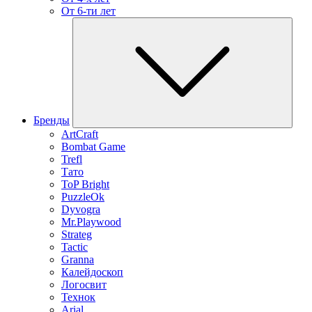
От 6-ти лет
Бренды
ArtCraft
Bombat Game
Trefl
Тато
ToP Bright
PuzzleOk
Dyvogra
Mr.Playwood
Strateg
Tactic
Granna
Калейдоскоп
Логосвит
Технок
Arial