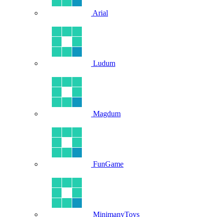
Arial
Ludum
Magdum
FunGame
MinimanyToys