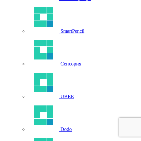
SmartPencil
Сенсория
UBEE
Dodo