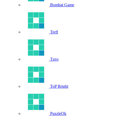
Bombat Game
Trefl
Тато
ToP Bright
PuzzleOk