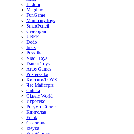
Ludum
Magdum
FunGame
MinimanyToys
SmartPencil
Сенсория
UBEE
Dodo
Intex
Puzzlika
Vladi Toys
Danko Toys
Artos Games
Poznavalka
KomarovTOYS
Час Майстрів
Cubika
Classic World
Игротеко
Розумный лис
Книголав
Frank
Castorland
Ideyka
SmartGames