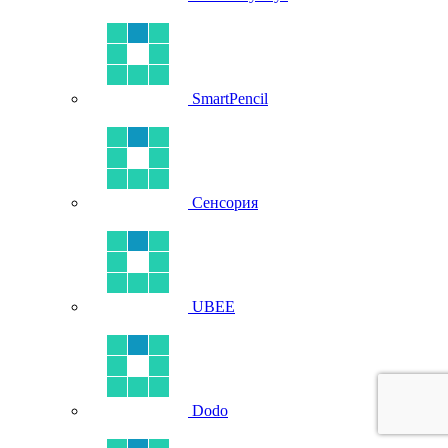
SmartPencil
Сенсория
UBEE
Dodo