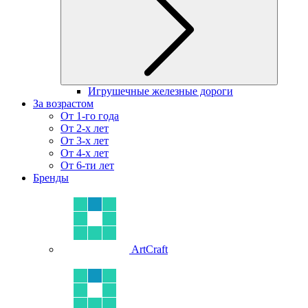
Игрушечные железные дороги
За возрастом
От 1-го года
От 2-х лет
От 3-х лет
От 4-х лет
От 6-ти лет
Бренды
ArtCraft