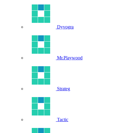
Dyvogra
Mr.Playwood
Strateg
Tactic