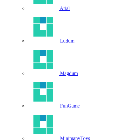
Arial
Ludum
Magdum
FunGame
MinimanyToys