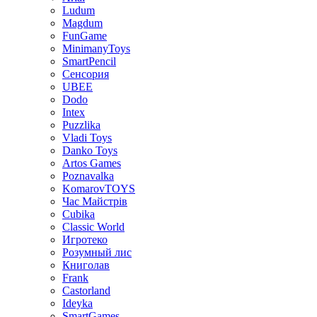
Ludum
Magdum
FunGame
MinimanyToys
SmartPencil
Сенсория
UBEE
Dodo
Intex
Puzzlika
Vladi Toys
Danko Toys
Artos Games
Poznavalka
KomarovTOYS
Час Майстрів
Cubika
Classic World
Игротеко
Розумный лис
Книголав
Frank
Castorland
Ideyka
SmartGames