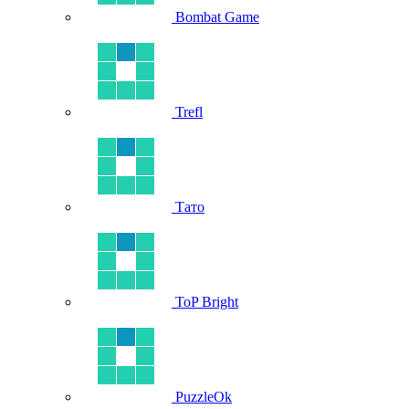
Bombat Game
Trefl
Тато
ToP Bright
PuzzleOk