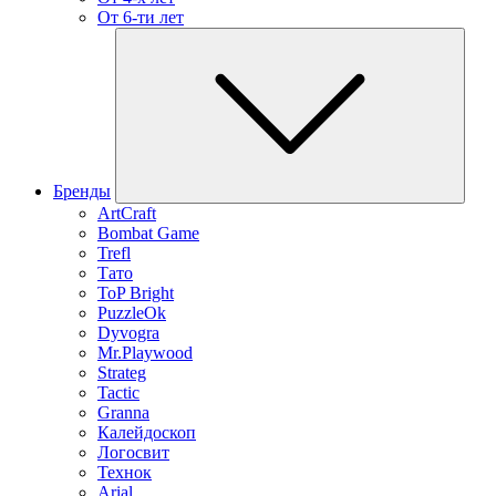
От 6-ти лет
Бренды
ArtCraft
Bombat Game
Trefl
Тато
ToP Bright
PuzzleOk
Dyvogra
Mr.Playwood
Strateg
Tactic
Granna
Калейдоскоп
Логосвит
Технок
Arial