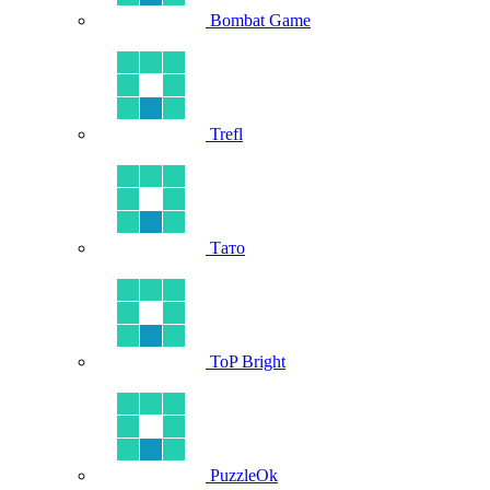
Bombat Game
Trefl
Тато
ToP Bright
PuzzleOk