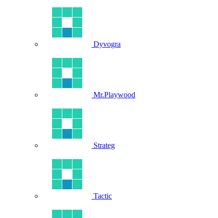
Dyvogra
Mr.Playwood
Strateg
Tactic