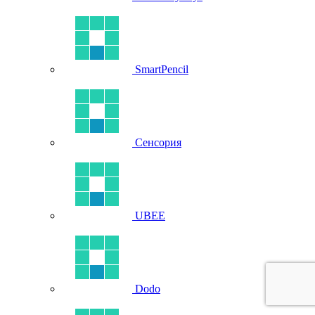
SmartPencil
Сенсория
UBEE
Dodo