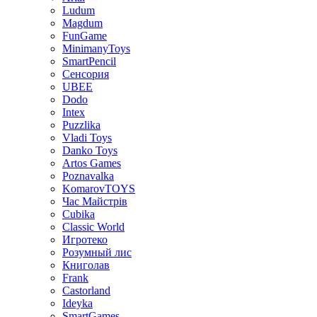
Ludum
Magdum
FunGame
MinimanyToys
SmartPencil
Сенсория
UBEE
Dodo
Intex
Puzzlika
Vladi Toys
Danko Toys
Artos Games
Poznavalka
KomarovTOYS
Час Майстрів
Cubika
Classic World
Игротеко
Розумный лис
Книголав
Frank
Castorland
Ideyka
SmartGames