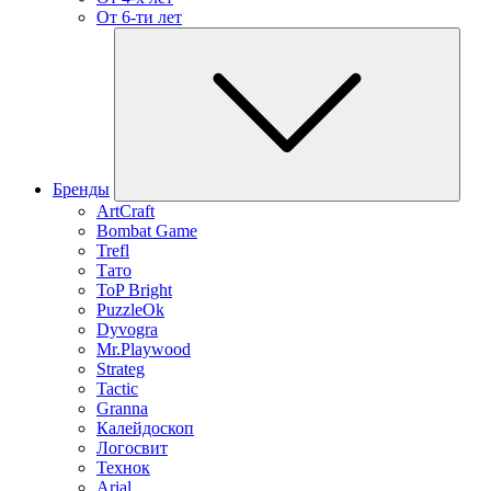
От 6-ти лет
Бренды
ArtCraft
Bombat Game
Trefl
Тато
ToP Bright
PuzzleOk
Dyvogra
Mr.Playwood
Strateg
Tactic
Granna
Калейдоскоп
Логосвит
Технок
Arial