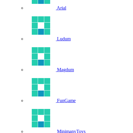
Arial
Ludum
Magdum
FunGame
MinimanyToys