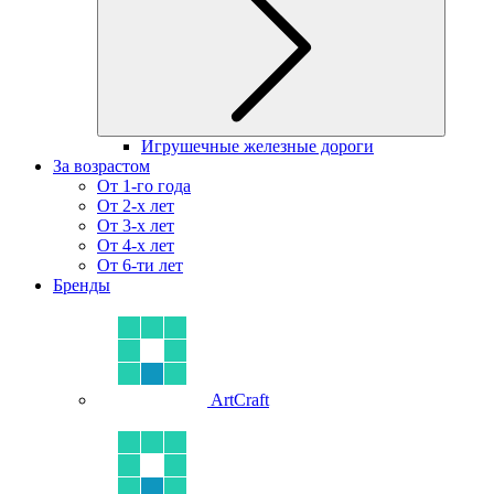
Игрушечные железные дороги
За возрастом
От 1-го года
От 2-х лет
От 3-х лет
От 4-х лет
От 6-ти лет
Бренды
ArtCraft