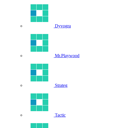
Dyvogra
Mr.Playwood
Strateg
Tactic