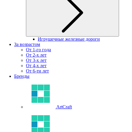
Игрушечные железные дороги
За возрастом
От 1-го года
От 2-х лет
От 3-х лет
От 4-х лет
От 6-ти лет
Бренды
ArtCraft