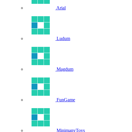
Arial
Ludum
Magdum
FunGame
MinimanyToys