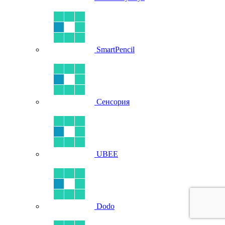
SmartPencil
Сенсория
UBEE
Dodo