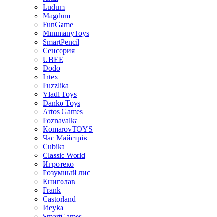
Ludum
Magdum
FunGame
MinimanyToys
SmartPencil
Сенсория
UBEE
Dodo
Intex
Puzzlika
Vladi Toys
Danko Toys
Artos Games
Poznavalka
KomarovTOYS
Час Майстрів
Cubika
Classic World
Игротеко
Розумный лис
Книголав
Frank
Castorland
Ideyka
SmartGames