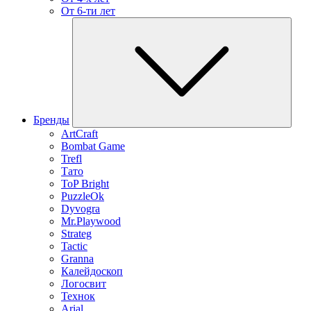
От 6-ти лет
Бренды
ArtCraft
Bombat Game
Trefl
Тато
ToP Bright
PuzzleOk
Dyvogra
Mr.Playwood
Strateg
Tactic
Granna
Калейдоскоп
Логосвит
Технок
Arial