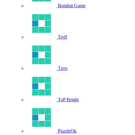
Bombat Game
Trefl
Тато
ToP Bright
PuzzleOk