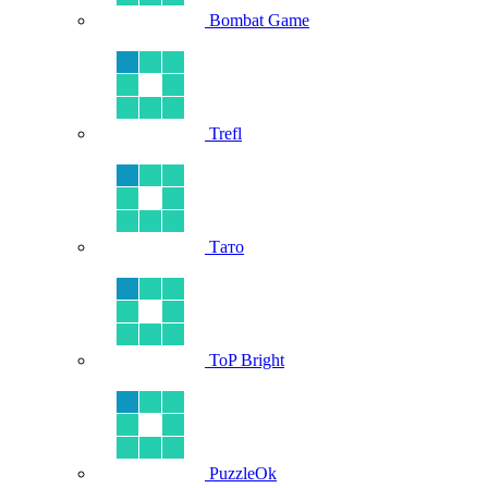
Bombat Game
Trefl
Тато
ToP Bright
PuzzleOk