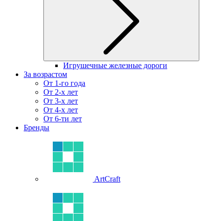
Игрушечные железные дороги
За возрастом
От 1-го года
От 2-х лет
От 3-х лет
От 4-х лет
От 6-ти лет
Бренды
ArtCraft