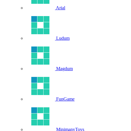
Arial
Ludum
Magdum
FunGame
MinimanyToys