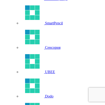
SmartPencil
Сенсория
UBEE
Dodo