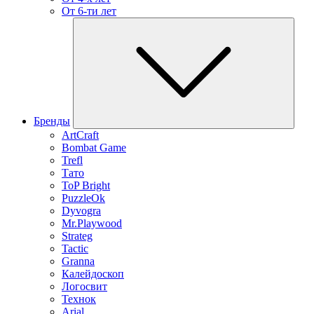
От 6-ти лет
Бренды
ArtCraft
Bombat Game
Trefl
Тато
ToP Bright
PuzzleOk
Dyvogra
Mr.Playwood
Strateg
Tactic
Granna
Калейдоскоп
Логосвит
Технок
Arial