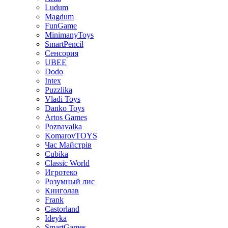
Ludum
Magdum
FunGame
MinimanyToys
SmartPencil
Сенсория
UBEE
Dodo
Intex
Puzzlika
Vladi Toys
Danko Toys
Artos Games
Poznavalka
KomarovTOYS
Час Майстрів
Cubika
Classic World
Игротеко
Розумный лис
Книголав
Frank
Castorland
Ideyka
SmartGames