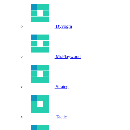
Dyvogra
Mr.Playwood
Strateg
Tactic