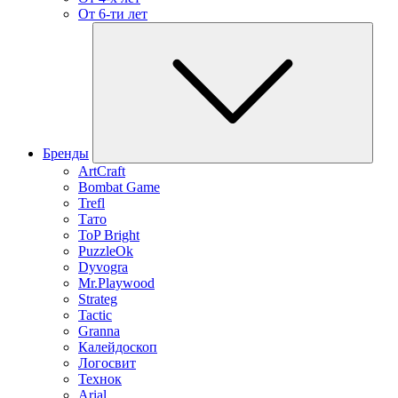
От 6-ти лет
Бренды
ArtCraft
Bombat Game
Trefl
Тато
ToP Bright
PuzzleOk
Dyvogra
Mr.Playwood
Strateg
Tactic
Granna
Калейдоскоп
Логосвит
Технок
Arial