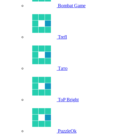
Bombat Game
Trefl
Тато
ToP Bright
PuzzleOk