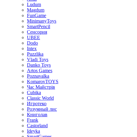
Ludum
Magdum
FunGame
MinimanyToys
SmartPencil
Сенсория
UBEE
Dodo
Intex
Puzzlika
Vladi Toys
Danko Toys
Artos Games
Poznavalka
KomarovTOYS
Час Майстрів
Cubika
Classic World
Игротеко
Розумный лис
Книголав
Frank
Castorland
Ideyka
SmartGames