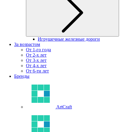
Игрушечные железные дороги
За возрастом
От 1-го года
От 2-х лет
От 3-х лет
От 4-х лет
От 6-ти лет
Бренды
ArtCraft