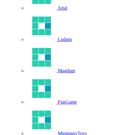
Arial
Ludum
Magdum
FunGame
MinimanyToys