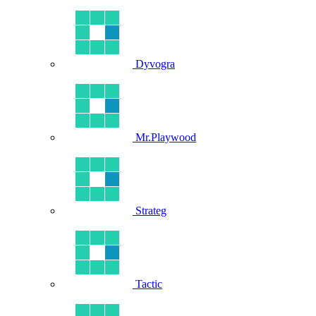
Dyvogra
Mr.Playwood
Strateg
Tactic