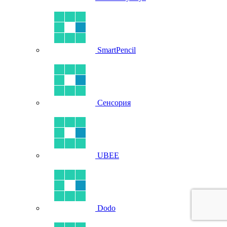
SmartPencil
Сенсория
UBEE
Dodo