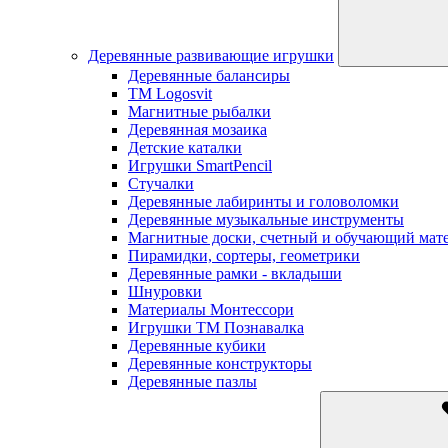
Деревянные развивающие игрушки
Деревянные балансиры
TM Logosvit
Магнитные рыбалки
Деревянная мозаика
Детские каталки
Игрушки SmartPencil
Стучалки
Деревянные лабиринты и головоломки
Деревянные музыкальные инструменты
Магнитные доски, счетный и обучающий мат
Пирамидки, сортеры, геометрики
Деревянные рамки - вкладыши
Шнуровки
Материалы Монтессори
Игрушки ТМ Познавалка
Деревянные кубики
Деревянные конструкторы
Деревянные пазлы