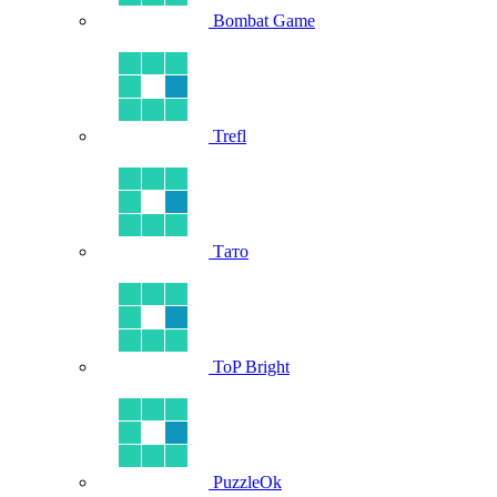
Bombat Game
Trefl
Тато
ToP Bright
PuzzleOk