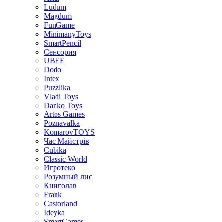
Ludum
Magdum
FunGame
MinimanyToys
SmartPencil
Сенсория
UBEE
Dodo
Intex
Puzzlika
Vladi Toys
Danko Toys
Artos Games
Poznavalka
KomarovTOYS
Час Майстрів
Cubika
Classic World
Игротеко
Розумный лис
Книголав
Frank
Castorland
Ideyka
SmartGames