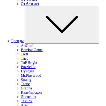
От 6-ти лет
Бренды
ArtCraft
Bombat Game
Trefl
Тато
ToP Bright
PuzzleOk
Dyvogra
Mr.Playwood
Strateg
Tactic
Granna
Калейдоскоп
Логосвит
Технок
Arial