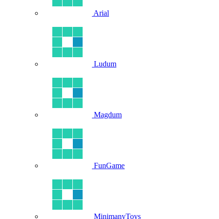
Arial
Ludum
Magdum
FunGame
MinimanyToys