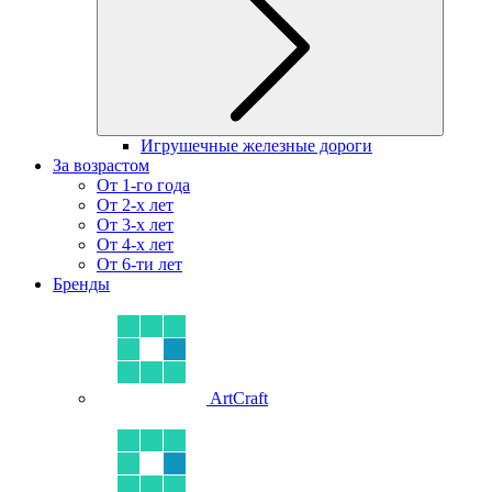
Игрушечные железные дороги
За возрастом
От 1-го года
От 2-х лет
От 3-х лет
От 4-х лет
От 6-ти лет
Бренды
ArtCraft