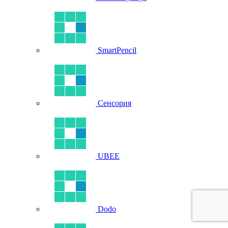
SmartPencil
Сенсория
UBEE
Dodo