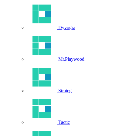
Dyvogra
Mr.Playwood
Strateg
Tactic