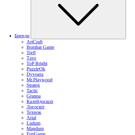
Бренди
ArtCraft
Bombat Game
Trefl
Тато
ToP Bright
PuzzleOk
Dyvogra
Mr.Playwood
Strateg
Tactic
Granna
Калейдоскоп
Логосвіт
Технок
Arial
Ludum
Magdum
FunGame