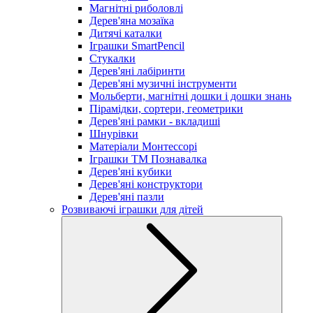
Магнітні риболовлі
Дерев'яна мозаїка
Дитячі каталки
Іграшки SmartPencil
Стукалки
Дерев'яні лабіринти
Дерев'яні музичні інструменти
Мольберти, магнітні дошки і дошки знань
Пірамідки, сортери, геометрики
Дерев'яні рамки - вкладиші
Шнурівки
Матеріали Монтессорі
Іграшки ТМ Познавалка
Дерев'яні кубики
Дерев'яні конструктори
Дерев'яні пазли
Розвиваючі іграшки для дітей