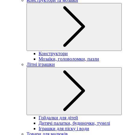
Конструктори та мозаїки
Конструктори
Мозаїки, головоломки, пазли
Літні іграшки
Гойдалки для дітей
Дитячі палатки, будиночки, тунелі
Іграшки для піску і води
Товари для малюків