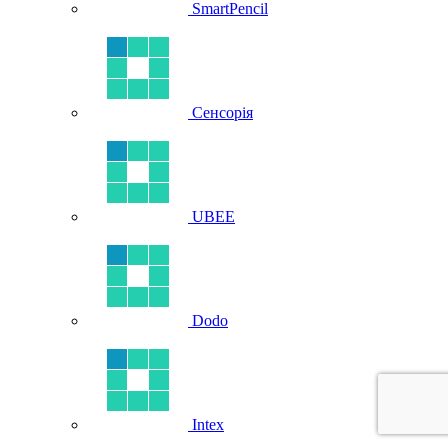
SmartPencil
Сенсорія
UBEE
Dodo
Intex