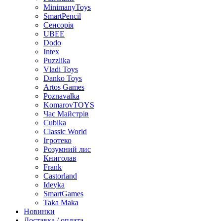
MinimanyToys
SmartPencil
Сенсорія
UBEE
Dodo
Intex
Puzzlika
Vladi Toys
Danko Toys
Artos Games
Poznavalka
KomarovTOYS
Час Майстрів
Cubika
Classic World
Ігротеко
Розумний лис
Книголав
Frank
Castorland
Ideyka
SmartGames
Taka Maka
Новинки
Доставка / оплата