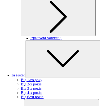
Іграшкові залізниці
За віком
Від 1-го року
Від 2-х років
Від 3-х років
Від 4-х років
Від 6-ти років