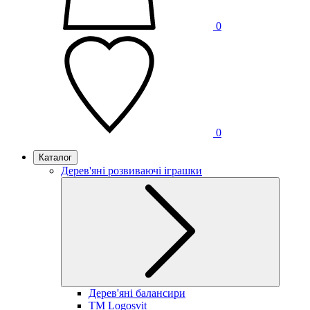
0
0
Каталог
Дерев'яні розвиваючі іграшки
Дерев'яні балансири
TM Logosvit