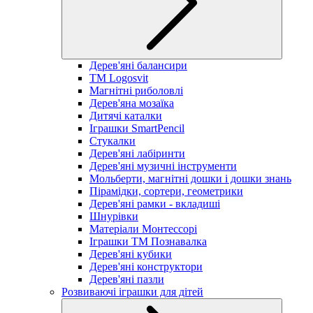
Дерев'яні балансири
TM Logosvit
Магнітні риболовлі
Дерев'яна мозаїка
Дитячі каталки
Іграшки SmartPencil
Стукалки
Дерев'яні лабіринти
Дерев'яні музичні інструменти
Мольберти, магнітні дошки і дошки знань
Пірамідки, сортери, геометрики
Дерев'яні рамки - вкладиші
Шнурівки
Матеріали Монтессорі
Іграшки ТМ Познавалка
Дерев'яні кубики
Дерев'яні конструктори
Дерев'яні пазли
Розвиваючі іграшки для дітей