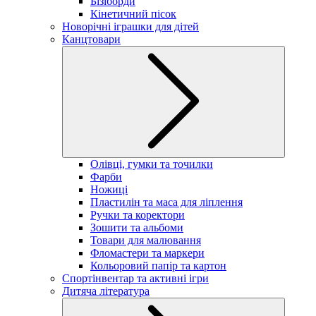
Бізіборди
Кінетичний пісок
Новорічні іграшки для дітей
Канцтовари
Олівці, гумки та точилки
Фарби
Ножиці
Пластилін та маса для ліплення
Ручки та коректори
Зошити та альбоми
Товари для малювання
Фломастери та маркери
Кольоровий папір та картон
Спортінвентар та активні ігри
Дитяча література