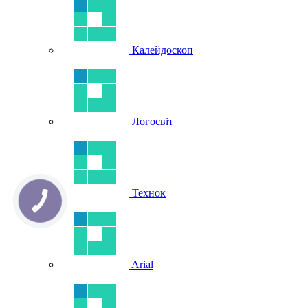
Калейдоскоп
Логосвіт
Технок
Arial