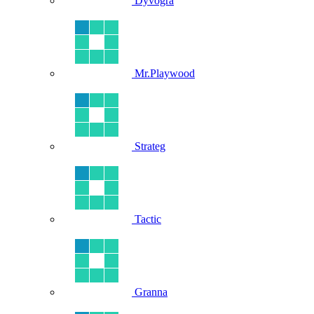
Dyvogra
Mr.Playwood
Strateg
Tactic
Granna