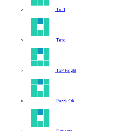
Trefl
Тато
ToP Bright
PuzzleOk