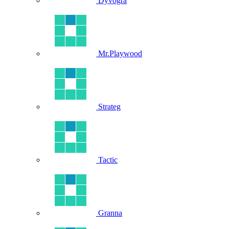
Dyvogra
Mr.Playwood
Strateg
Tactic
Granna