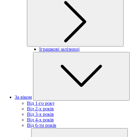
Іграшкові залізниці
За віком
Від 1-го року
Від 2-х років
Від 3-х років
Від 4-х років
Від 6-ти років