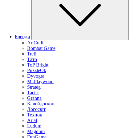
Бренди
ArtCraft
Bombat Game
Trefl
Тато
ToP Bright
PuzzleOk
Dyvogra
Mr.Playwood
Strateg
Tactic
Granna
Калейдоскоп
Логосвіт
Технок
Arial
Ludum
Magdum
FunGame