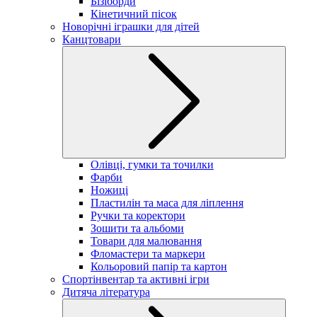
Бізіборди
Кінетичний пісок
Новорічні іграшки для дітей
Канцтовари
Олівці, гумки та точилки
Фарби
Ножиці
Пластилін та маса для ліплення
Ручки та коректори
Зошити та альбоми
Товари для малювання
Фломастери та маркери
Кольоровий папір та картон
Спортінвентар та активні ігри
Дитяча література