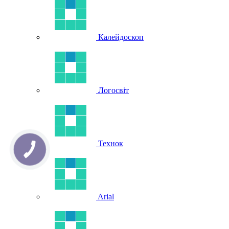
Калейдоскоп
Логосвіт
Технок
КНОПКА
ЗВ'ЯЗКУ
Arial