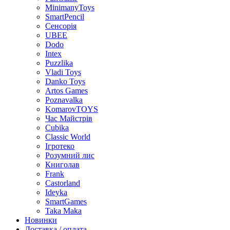
MinimanyToys
SmartPencil
Сенсорія
UBEE
Dodo
Intex
Puzzlika
Vladi Toys
Danko Toys
Artos Games
Poznavalka
KomarovTOYS
Час Майстрів
Cubika
Classic World
Ігротеко
Розумний лис
Книголав
Frank
Castorland
Ideyka
SmartGames
Taka Maka
Новинки
Доставка / оплата