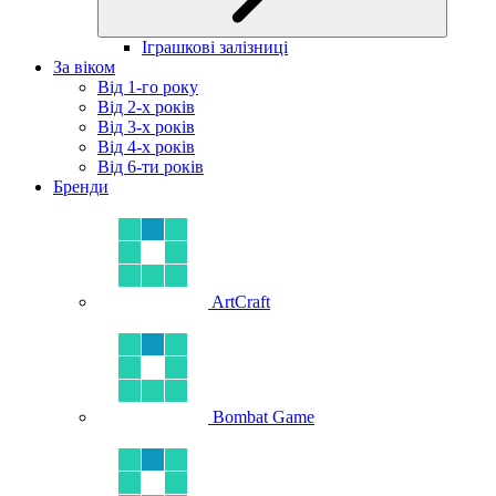
Іграшкові залізниці
За віком
Від 1-го року
Від 2-х років
Від 3-х років
Від 4-х років
Від 6-ти років
Бренди
ArtCraft
Bombat Game