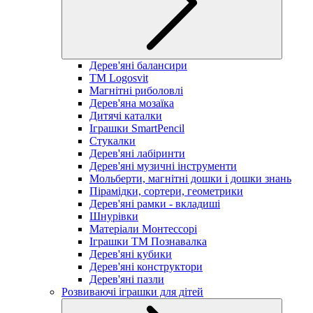
Дерев'яні балансири
TM Logosvit
Магнітні риболовлі
Дерев'яна мозаїка
Дитячі каталки
Іграшки SmartPencil
Стукалки
Дерев'яні лабіринти
Дерев'яні музичні інструменти
Мольберти, магнітні дошки і дошки знань
Пірамідки, сортери, геометрики
Дерев'яні рамки - вкладиші
Шнурівки
Матеріали Монтессорі
Іграшки ТМ Познавалка
Дерев'яні кубики
Дерев'яні конструктори
Дерев'яні пазли
Розвиваючі іграшки для дітей