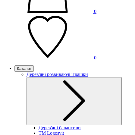
0
0
Каталог
Дерев'яні розвиваючі іграшки
Дерев'яні балансири
TM Logosvit