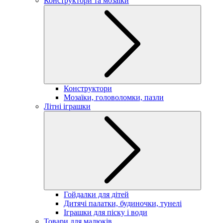
Конструктори та мозаїки
Конструктори
Мозаїки, головоломки, пазли
Літні іграшки
Гойдалки для дітей
Дитячі палатки, будиночки, тунелі
Іграшки для піску і води
Товари для малюків