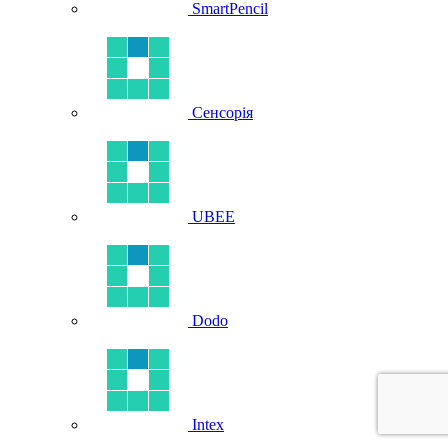
SmartPencil
Сенсорія
UBEE
Dodo
Intex