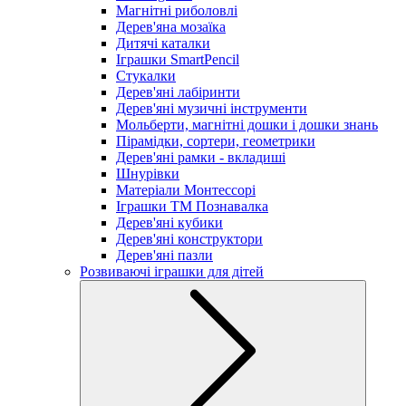
Магнітні риболовлі
Дерев'яна мозаїка
Дитячі каталки
Іграшки SmartPencil
Стукалки
Дерев'яні лабіринти
Дерев'яні музичні інструменти
Мольберти, магнітні дошки і дошки знань
Пірамідки, сортери, геометрики
Дерев'яні рамки - вкладиші
Шнурівки
Матеріали Монтессорі
Іграшки ТМ Познавалка
Дерев'яні кубики
Дерев'яні конструктори
Дерев'яні пазли
Розвиваючі іграшки для дітей