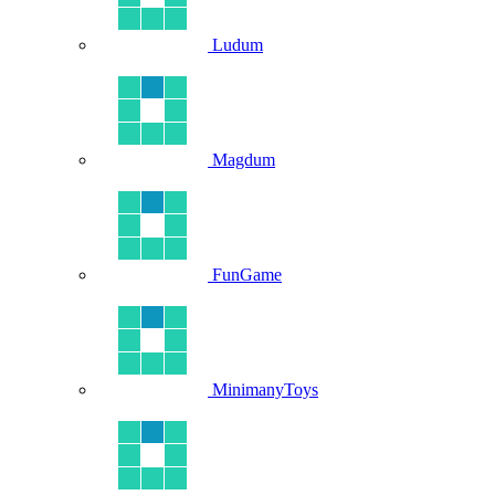
Ludum
Magdum
FunGame
MinimanyToys