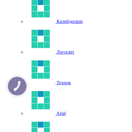
Калейдоскоп
Логосвіт
Технок
Arial