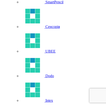
SmartPencil
Сенсорія
UBEE
Dodo
Intex