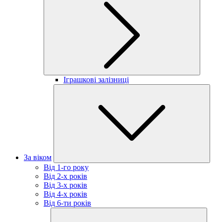
Іграшкові залізниці
За віком
Від 1-го року
Від 2-х років
Від 3-х років
Від 4-х років
Від 6-ти років