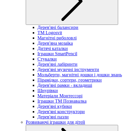
Дерев'яні балансири
TM Logosvit
Магнітні риболовлі
Дерев'яна мозаїка
Дитячі каталки
Іграшки SmartPencil
Стукалки
Дерев'яні лабіринти
Дерев'яні музичні інструменти
Мольберти, магнітні дошки і дошки знань
Пірамідки, сортери, геометрики
Дерев'яні рамки - вкладиші
Шнурівки
Матеріали Монтессорі
Іграшки ТМ Познавалка
Дерев'яні кубики
Дерев'яні конструктори
Дерев'яні пазли
Розвиваючі іграшки для дітей