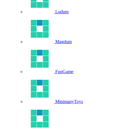
Ludum
Magdum
FunGame
MinimanyToys