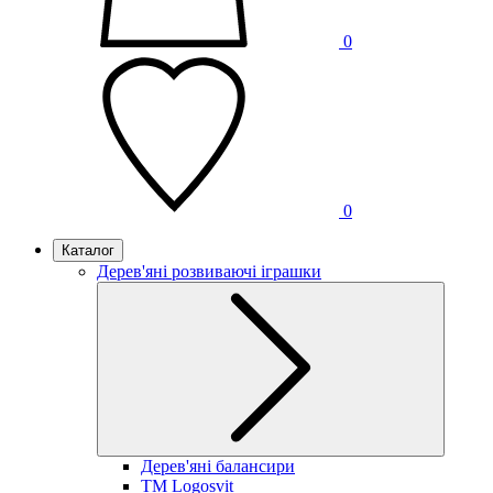
0
0
Каталог
Дерев'яні розвиваючі іграшки
Дерев'яні балансири
TM Logosvit