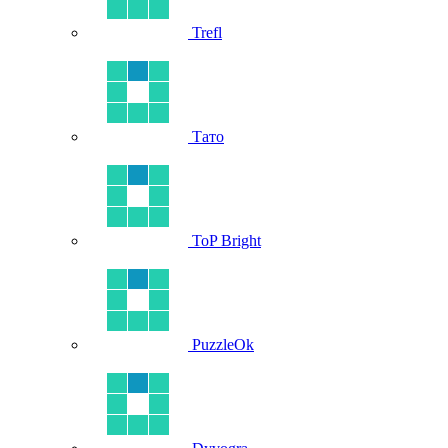
Trefl
Тато
ToP Bright
PuzzleOk