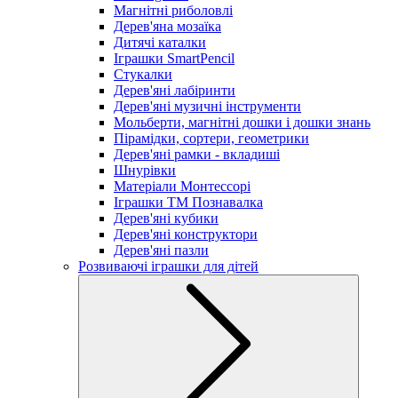
Магнітні риболовлі
Дерев'яна мозаїка
Дитячі каталки
Іграшки SmartPencil
Стукалки
Дерев'яні лабіринти
Дерев'яні музичні інструменти
Мольберти, магнітні дошки і дошки знань
Пірамідки, сортери, геометрики
Дерев'яні рамки - вкладиші
Шнурівки
Матеріали Монтессорі
Іграшки ТМ Познавалка
Дерев'яні кубики
Дерев'яні конструктори
Дерев'яні пазли
Розвиваючі іграшки для дітей