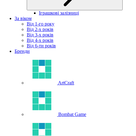
Іграшкові залізниці
За віком
Від 1-го року
Від 2-х років
Від 3-х років
Від 4-х років
Від 6-ти років
Бренди
ArtCraft
Bombat Game