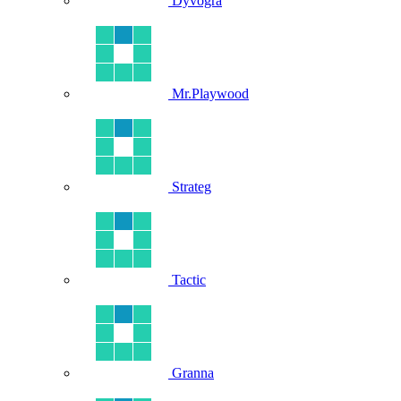
Dyvogra
Mr.Playwood
Strateg
Tactic
Granna