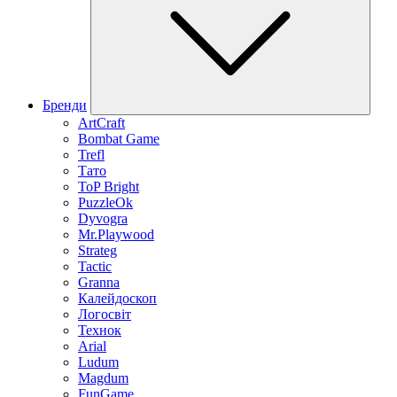
Бренди
ArtCraft
Bombat Game
Trefl
Тато
ToP Bright
PuzzleOk
Dyvogra
Mr.Playwood
Strateg
Tactic
Granna
Калейдоскоп
Логосвіт
Технок
Arial
Ludum
Magdum
FunGame