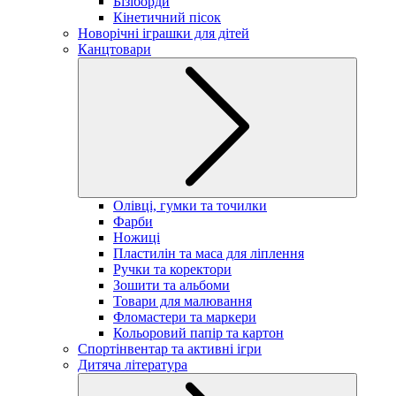
Бізіборди
Кінетичний пісок
Новорічні іграшки для дітей
Канцтовари
Олівці, гумки та точилки
Фарби
Ножиці
Пластилін та маса для ліплення
Ручки та коректори
Зошити та альбоми
Товари для малювання
Фломастери та маркери
Кольоровий папір та картон
Спортінвентар та активні ігри
Дитяча література