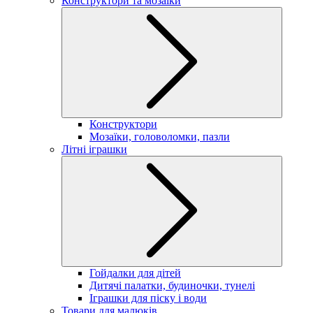
Конструктори та мозаїки
Конструктори
Мозаїки, головоломки, пазли
Літні іграшки
Гойдалки для дітей
Дитячі палатки, будиночки, тунелі
Іграшки для піску і води
Товари для малюків