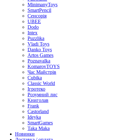
MinimanyToys
SmartPencil
Сенсорія
UBEE
Dodo
Intex
Puzzlika
Vladi Toys
Danko Toys
Artos Games
Poznavalka
KomarovTOYS
Час Майстрів
Cubika
Classic World
Ігротеко
Розумний лис
Книголав
Frank
Castorland
Ideyka
SmartGames
Taka Maka
Новинки
Доставка / оплата