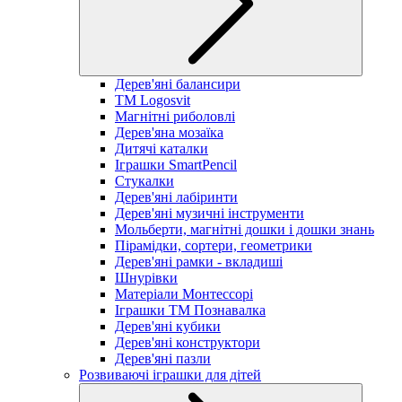
Дерев'яні балансири
TM Logosvit
Магнітні риболовлі
Дерев'яна мозаїка
Дитячі каталки
Іграшки SmartPencil
Стукалки
Дерев'яні лабіринти
Дерев'яні музичні інструменти
Мольберти, магнітні дошки і дошки знань
Пірамідки, сортери, геометрики
Дерев'яні рамки - вкладиші
Шнурівки
Матеріали Монтессорі
Іграшки ТМ Познавалка
Дерев'яні кубики
Дерев'яні конструктори
Дерев'яні пазли
Розвиваючі іграшки для дітей