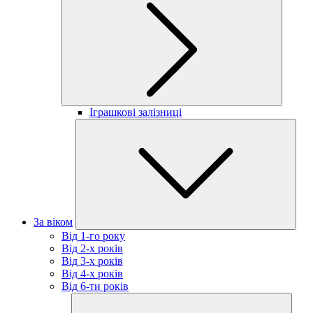
Іграшкові залізниці
За віком
Від 1-го року
Від 2-х років
Від 3-х років
Від 4-х років
Від 6-ти років