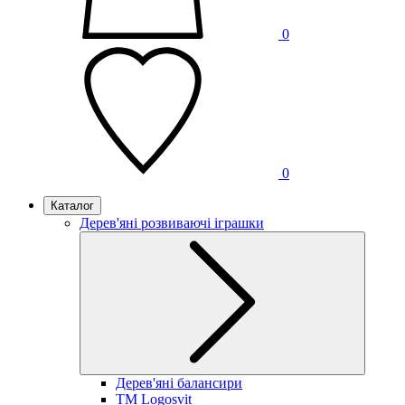
0
0
Каталог
Дерев'яні розвиваючі іграшки
Дерев'яні балансири
TM Logosvit