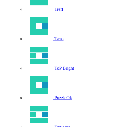
Trefl
Тато
ToP Bright
PuzzleOk