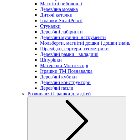
Магнітні риболовлі
Дерев'яна мозаїка
Дитячі каталки
Іграшки SmartPencil
Стукалки
Дерев'яні лабіринти
Дерев'яні музичні інструменти
Мольберти, магнітні дошки і дошки знань
Пірамідки, сортери, геометрики
Дерев'яні рамки - вкладиші
Шнурівки
Матеріали Монтессорі
Іграшки ТМ Познавалка
Дерев'яні кубики
Дерев'яні конструктори
Дерев'яні пазли
Розвиваючі іграшки для дітей