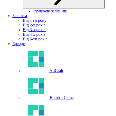
Іграшкові залізниці
За віком
Від 1-го року
Від 2-х років
Від 3-х років
Від 4-х років
Від 6-ти років
Бренди
ArtCraft
Bombat Game