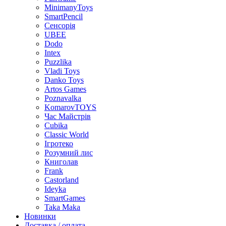
MinimanyToys
SmartPencil
Сенсорія
UBEE
Dodo
Intex
Puzzlika
Vladi Toys
Danko Toys
Artos Games
Poznavalka
KomarovTOYS
Час Майстрів
Cubika
Classic World
Ігротеко
Розумний лис
Книголав
Frank
Castorland
Ideyka
SmartGames
Taka Maka
Новинки
Доставка / оплата