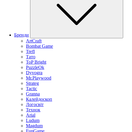
Бренди
ArtCraft
Bombat Game
Trefl
Тато
ToP Bright
PuzzleOk
Dyvogra
Mr.Playwood
Strateg
Tactic
Granna
Калейдоскоп
Логосвіт
Технок
Arial
Ludum
Magdum
FunGame