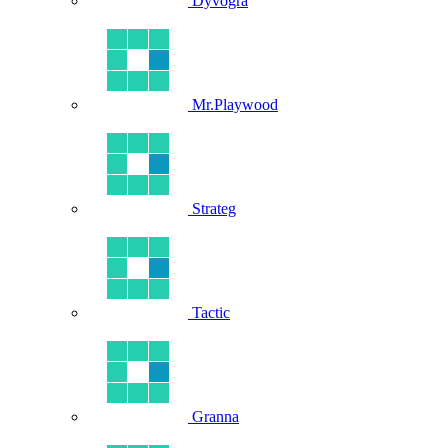
Dyvogra
Mr.Playwood
Strateg
Tactic
Granna