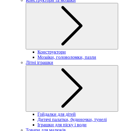
Конструктори та мозаїки
Конструктори
Мозаїки, головоломки, пазли
Літні іграшки
Гойдалки для дітей
Дитячі палатки, будиночки, тунелі
Іграшки для піску і води
Товари для малюків