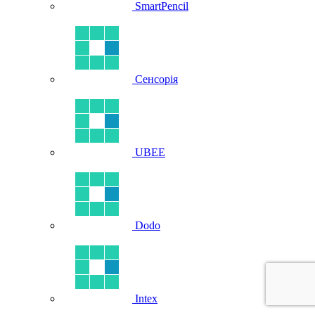
SmartPencil
Сенсорія
UBEE
Dodo
Intex