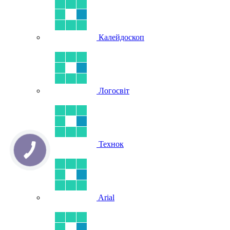
Калейдоскоп
Логосвіт
Технок
Arial