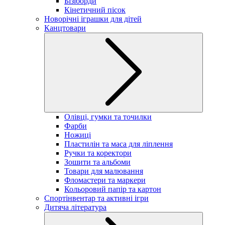
Бізіборди
Кінетичний пісок
Новорічні іграшки для дітей
Канцтовари
Олівці, гумки та точилки
Фарби
Ножиці
Пластилін та маса для ліплення
Ручки та коректори
Зошити та альбоми
Товари для малювання
Фломастери та маркери
Кольоровий папір та картон
Спортінвентар та активні ігри
Дитяча література