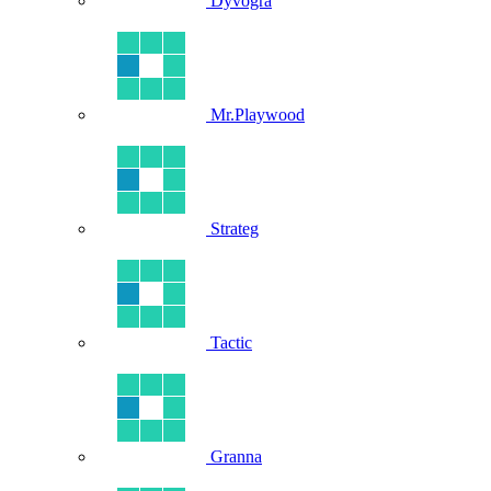
Dyvogra
Mr.Playwood
Strateg
Tactic
Granna