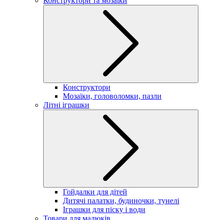
Конструктори та мозаїки
Конструктори
Мозаїки, головоломки, пазли
Літні іграшки
Гойдалки для дітей
Дитячі палатки, будиночки, тунелі
Іграшки для піску і води
Товари для малюків