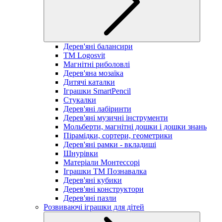
Дерев'яні балансири
TM Logosvit
Магнітні риболовлі
Дерев'яна мозаїка
Дитячі каталки
Іграшки SmartPencil
Стукалки
Дерев'яні лабіринти
Дерев'яні музичні інструменти
Мольберти, магнітні дошки і дошки знань
Пірамідки, сортери, геометрики
Дерев'яні рамки - вкладиші
Шнурівки
Матеріали Монтессорі
Іграшки ТМ Познавалка
Дерев'яні кубики
Дерев'яні конструктори
Дерев'яні пазли
Розвиваючі іграшки для дітей