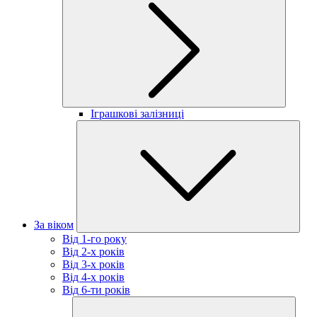
Іграшкові залізниці
За віком
Від 1-го року
Від 2-х років
Від 3-х років
Від 4-х років
Від 6-ти років