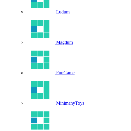
Ludum
Magdum
FunGame
MinimanyToys