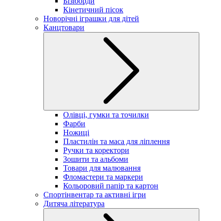
Бізіборди
Кінетичний пісок
Новорічні іграшки для дітей
Канцтовари
Олівці, гумки та точилки
Фарби
Ножиці
Пластилін та маса для ліплення
Ручки та коректори
Зошити та альбоми
Товари для малювання
Фломастери та маркери
Кольоровий папір та картон
Спортінвентар та активні ігри
Дитяча література