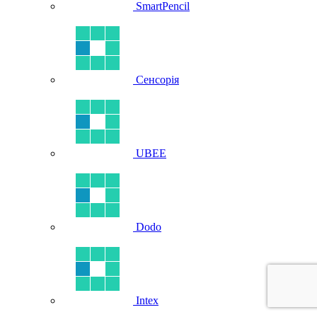
SmartPencil
Сенсорія
UBEE
Dodo
Intex