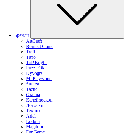
Бренди
ArtCraft
Bombat Game
Trefl
Тато
ToP Bright
PuzzleOk
Dyvogra
Mr.Playwood
Strateg
Tactic
Granna
Калейдоскоп
Логосвіт
Технок
Arial
Ludum
Magdum
FunGame