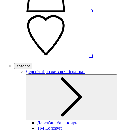
0
0
Каталог
Дерев'яні розвиваючі іграшки
Дерев'яні балансири
TM Logosvit