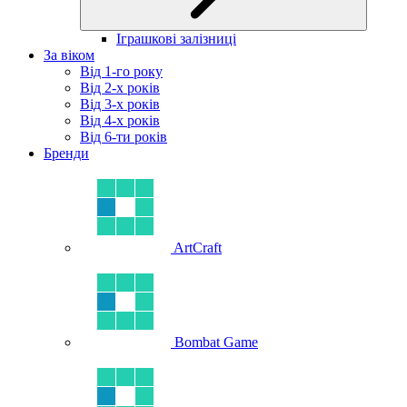
Іграшкові залізниці
За віком
Від 1-го року
Від 2-х років
Від 3-х років
Від 4-х років
Від 6-ти років
Бренди
ArtCraft
Bombat Game