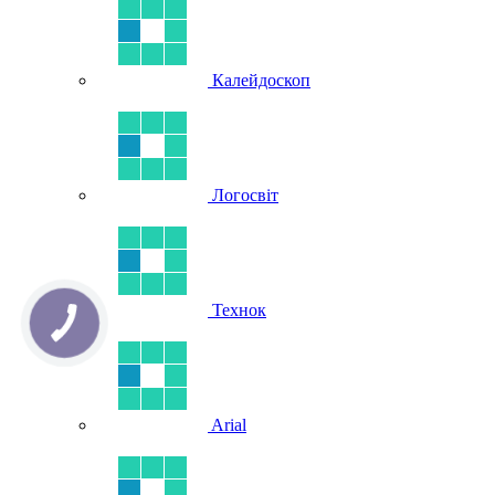
Калейдоскоп
Логосвіт
Технок
Arial