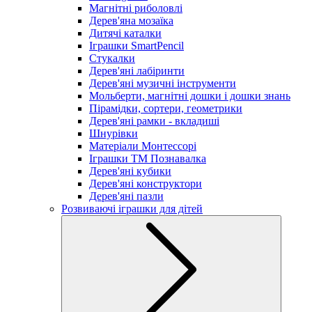
Магнітні риболовлі
Дерев'яна мозаїка
Дитячі каталки
Іграшки SmartPencil
Стукалки
Дерев'яні лабіринти
Дерев'яні музичні інструменти
Мольберти, магнітні дошки і дошки знань
Пірамідки, сортери, геометрики
Дерев'яні рамки - вкладиші
Шнурівки
Матеріали Монтессорі
Іграшки ТМ Познавалка
Дерев'яні кубики
Дерев'яні конструктори
Дерев'яні пазли
Розвиваючі іграшки для дітей