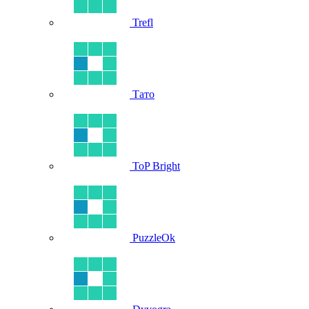
Trefl
Тато
ToP Bright
PuzzleOk