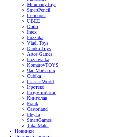
MinimanyToys
SmartPencil
Сенсорія
UBEE
Dodo
Intex
Puzzlika
Vladi Toys
Danko Toys
Artos Games
Poznavalka
KomarovTOYS
Час Майстрів
Cubika
Classic World
Ігротеко
Розумний лис
Книголав
Frank
Castorland
Ideyka
SmartGames
Taka Maka
Новинки
Доставка / оплата