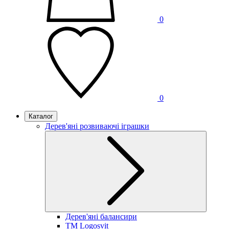
0
0
Каталог
Дерев'яні розвиваючі іграшки
Дерев'яні балансири
TM Logosvit