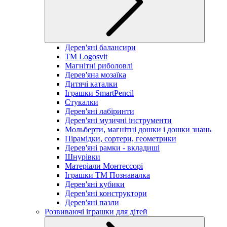
Дерев'яні балансири
TM Logosvit
Магнітні риболовлі
Дерев'яна мозаїка
Дитячі каталки
Іграшки SmartPencil
Стукалки
Дерев'яні лабіринти
Дерев'яні музичні інструменти
Мольберти, магнітні дошки і дошки знань
Пірамідки, сортери, геометрики
Дерев'яні рамки - вкладиші
Шнурівки
Матеріали Монтессорі
Іграшки ТМ Познавалка
Дерев'яні кубики
Дерев'яні конструктори
Дерев'яні пазли
Розвиваючі іграшки для дітей