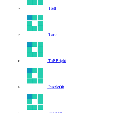
Trefl
Тато
ToP Bright
PuzzleOk