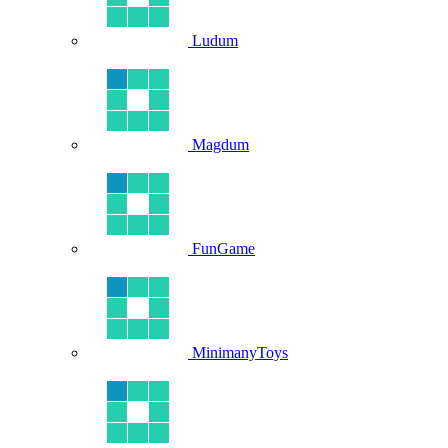
Ludum
Magdum
FunGame
MinimanyToys