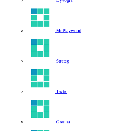
Dyvogra
Mr.Playwood
Strateg
Tactic
Granna