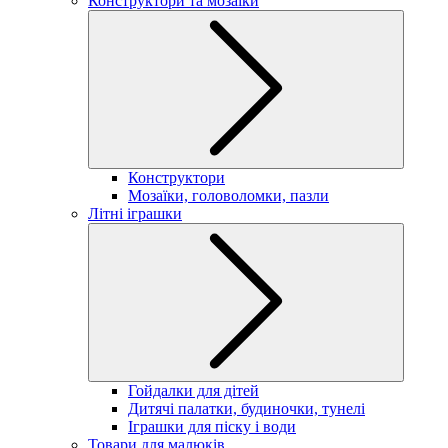
Конструктори та мозаїки
Конструктори
Мозаїки, головоломки, пазли
Літні іграшки
Гойдалки для дітей
Дитячі палатки, будиночки, тунелі
Іграшки для піску і води
Товари для малюків