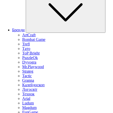
Бренди
ArtCraft
Bombat Game
Trefl
Тато
ToP Bright
PuzzleOk
Dyvogra
Mr.Playwood
Strateg
Tactic
Granna
Калейдоскоп
Логосвіт
Технок
Arial
Ludum
Magdum
FunGame