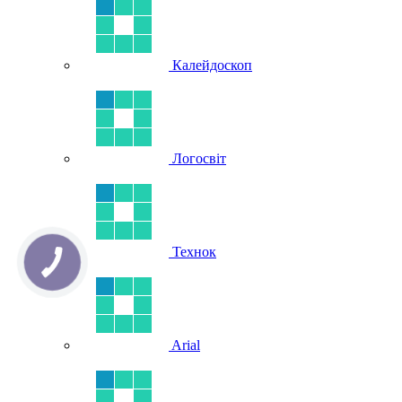
Калейдоскоп
Логосвіт
Технок
Arial