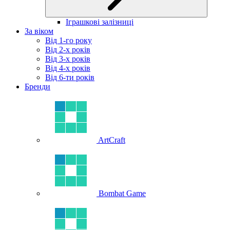
Іграшкові залізниці
За віком
Від 1-го року
Від 2-х років
Від 3-х років
Від 4-х років
Від 6-ти років
Бренди
ArtCraft
Bombat Game