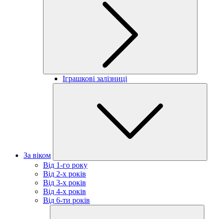
Іграшкові залізниці
За віком
Від 1-го року
Від 2-х років
Від 3-х років
Від 4-х років
Від 6-ти років