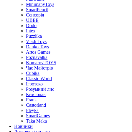
MinimanyToys
SmartPencil
Сенсорія
UBEE
Dodo
Intex
Puzzlika
Vladi Toys
Danko Toys
Artos Games
Poznavalka
KomarovTOYS
Час Майстрів
Cubika
Classic World
Ігротеко
Розумний лис
Книголав
Frank
Castorland
Ideyka
SmartGames
Taka Maka
Новинки
Доставка / оплата