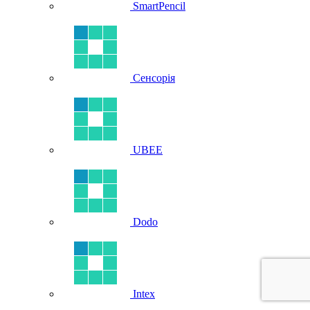
SmartPencil
Сенсорія
UBEE
Dodo
Intex