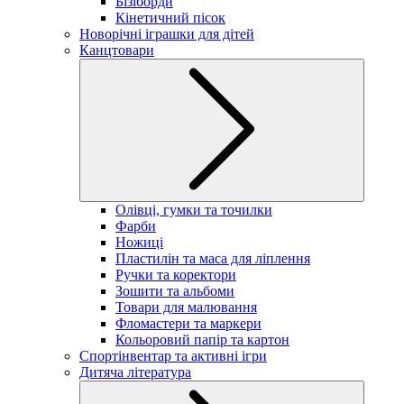
Бізіборди
Кінетичний пісок
Новорічні іграшки для дітей
Канцтовари
Олівці, гумки та точилки
Фарби
Ножиці
Пластилін та маса для ліплення
Ручки та коректори
Зошити та альбоми
Товари для малювання
Фломастери та маркери
Кольоровий папір та картон
Спортінвентар та активні ігри
Дитяча література