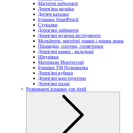
Магнітні риболовлі
Дерев'яна мозаїка
Дитячі каталки
Іграшки SmartPencil
Стукалки
Дерев'яні лабіринти
Дерев'яні музичні інструменти
Мольберти, магнітні дошки і дошки знань
Пірамідки, сортери, геометрики
Дерев'яні рамки - вкладиші
Шнурівки
Матеріали Монтессорі
Іграшки ТМ Познавалка
Дерев'яні кубики
Дерев'яні конструктори
Дерев'яні пазли
Розвиваючі іграшки для дітей