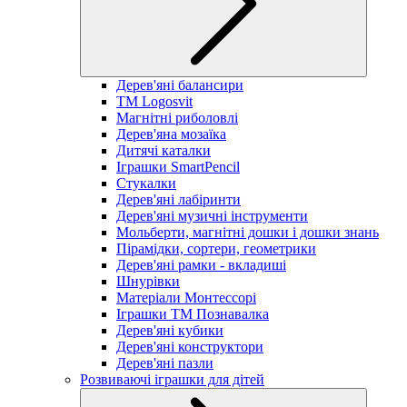
Дерев'яні балансири
TM Logosvit
Магнітні риболовлі
Дерев'яна мозаїка
Дитячі каталки
Іграшки SmartPencil
Стукалки
Дерев'яні лабіринти
Дерев'яні музичні інструменти
Мольберти, магнітні дошки і дошки знань
Пірамідки, сортери, геометрики
Дерев'яні рамки - вкладиші
Шнурівки
Матеріали Монтессорі
Іграшки ТМ Познавалка
Дерев'яні кубики
Дерев'яні конструктори
Дерев'яні пазли
Розвиваючі іграшки для дітей