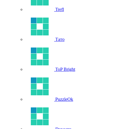
Trefl
Тато
ToP Bright
PuzzleOk