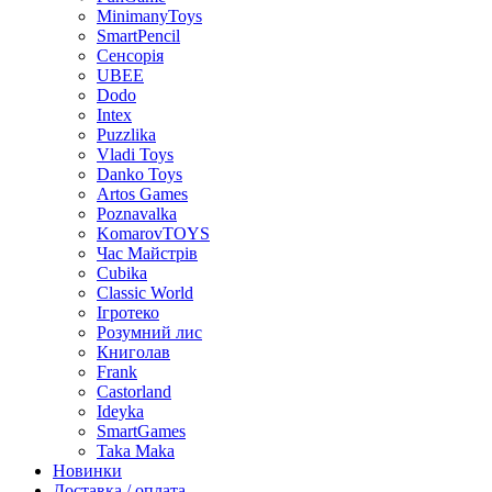
MinimanyToys
SmartPencil
Сенсорія
UBEE
Dodo
Intex
Puzzlika
Vladi Toys
Danko Toys
Artos Games
Poznavalka
KomarovTOYS
Час Майстрів
Cubika
Classic World
Ігротеко
Розумний лис
Книголав
Frank
Castorland
Ideyka
SmartGames
Taka Maka
Новинки
Доставка / оплата