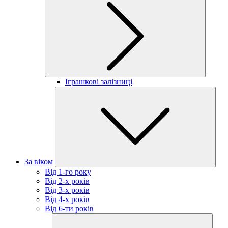
Іграшкові залізниці
За віком
Від 1-го року
Від 2-х років
Від 3-х років
Від 4-х років
Від 6-ти років