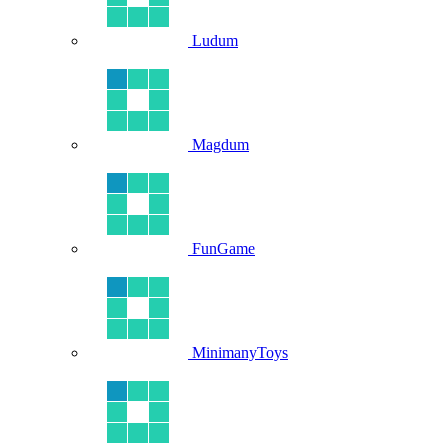
Ludum
Magdum
FunGame
MinimanyToys