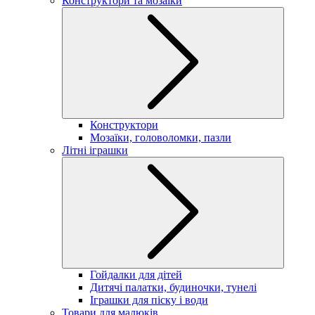
Конструктори та мозаїки
Конструктори
Мозаїки, головоломки, пазли
Літні іграшки
Гойдалки для дітей
Дитячі палатки, будиночки, тунелі
Іграшки для піску і води
Товари для малюків