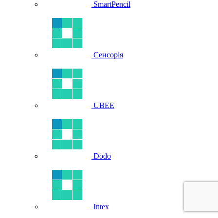
SmartPencil
Сенсорія
UBEE
Dodo
Intex