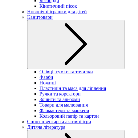
Бізіборди
Кінетичний пісок
Новорічні іграшки для дітей
Канцтовари
Олівці, гумки та точилки
Фарби
Ножиці
Пластилін та маса для ліплення
Ручки та коректори
Зошити та альбоми
Товари для малювання
Фломастери та маркери
Кольоровий папір та картон
Спортінвентар та активні ігри
Дитяча література