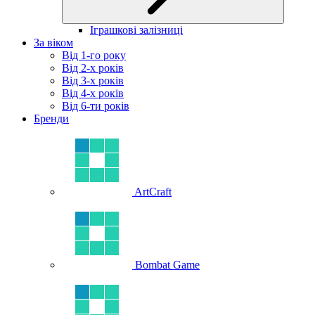
Іграшкові залізниці
За віком
Від 1-го року
Від 2-х років
Від 3-х років
Від 4-х років
Від 6-ти років
Бренди
ArtCraft
Bombat Game