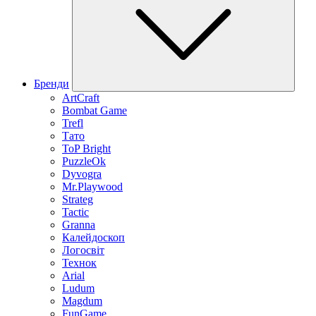
Бренди
ArtCraft
Bombat Game
Trefl
Тато
ToP Bright
PuzzleOk
Dyvogra
Mr.Playwood
Strateg
Tactic
Granna
Калейдоскоп
Логосвіт
Технок
Arial
Ludum
Magdum
FunGame