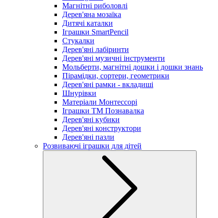
Магнітні риболовлі
Дерев'яна мозаїка
Дитячі каталки
Іграшки SmartPencil
Стукалки
Дерев'яні лабіринти
Дерев'яні музичні інструменти
Мольберти, магнітні дошки і дошки знань
Пірамідки, сортери, геометрики
Дерев'яні рамки - вкладиші
Шнурівки
Матеріали Монтессорі
Іграшки ТМ Познавалка
Дерев'яні кубики
Дерев'яні конструктори
Дерев'яні пазли
Розвиваючі іграшки для дітей