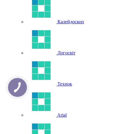
Калейдоскоп
Логосвіт
Технок
Arial