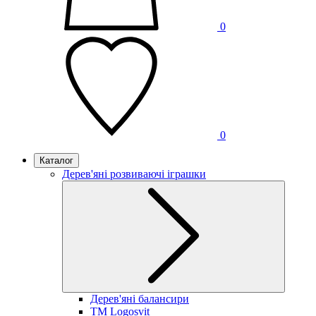
0
0
Каталог
Дерев'яні розвиваючі іграшки
Дерев'яні балансири
TM Logosvit