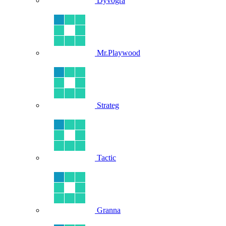
Dyvogra
Mr.Playwood
Strateg
Tactic
Granna