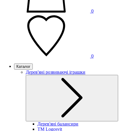
0
0
Каталог
Дерев'яні розвиваючі іграшки
Дерев'яні балансири
TM Logosvit