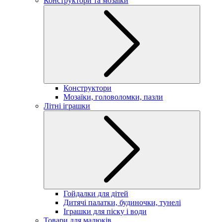
Конструктори та мозаїки
Конструктори
Мозаїки, головоломки, пазли
Літні іграшки
Гойдалки для дітей
Дитячі палатки, будиночки, тунелі
Іграшки для піску і води
Товари для малюків