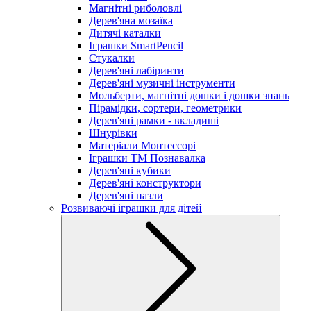
Магнітні риболовлі
Дерев'яна мозаїка
Дитячі каталки
Іграшки SmartPencil
Стукалки
Дерев'яні лабіринти
Дерев'яні музичні інструменти
Мольберти, магнітні дошки і дошки знань
Пірамідки, сортери, геометрики
Дерев'яні рамки - вкладиші
Шнурівки
Матеріали Монтессорі
Іграшки ТМ Познавалка
Дерев'яні кубики
Дерев'яні конструктори
Дерев'яні пазли
Розвиваючі іграшки для дітей