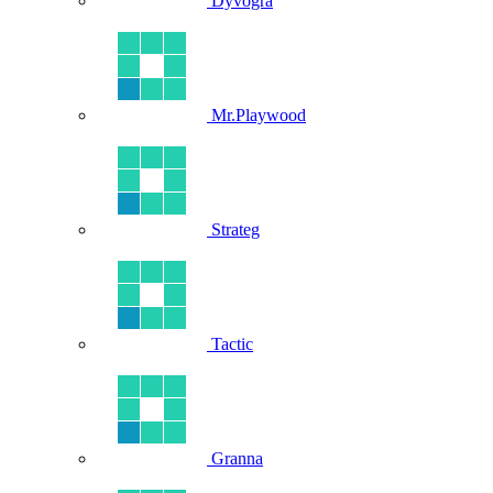
Dyvogra
Mr.Playwood
Strateg
Tactic
Granna