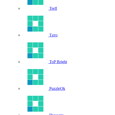
Trefl
Тато
ToP Bright
PuzzleOk