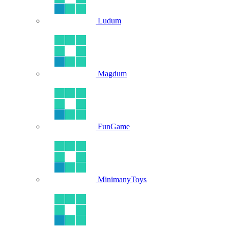
Ludum
Magdum
FunGame
MinimanyToys