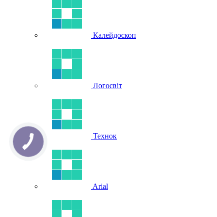
Калейдоскоп
Логосвіт
Технок
Arial