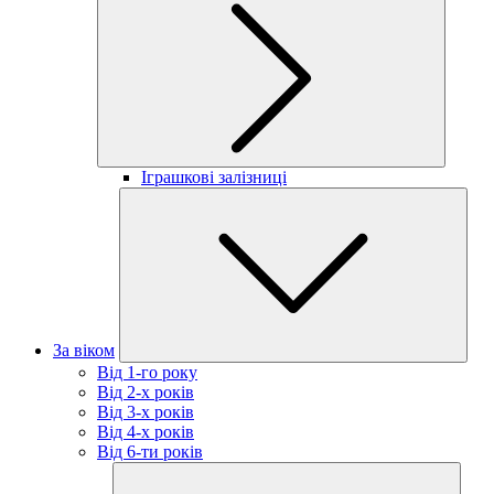
Іграшкові залізниці
За віком
Від 1-го року
Від 2-х років
Від 3-х років
Від 4-х років
Від 6-ти років