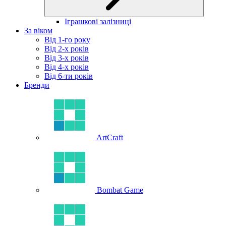
Іграшкові залізниці
За віком
Від 1-го року
Від 2-х років
Від 3-х років
Від 4-х років
Від 6-ти років
Бренди
ArtCraft
Bombat Game