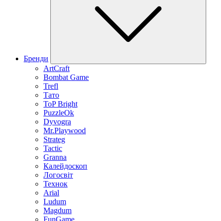
Бренди
ArtCraft
Bombat Game
Trefl
Тато
ToP Bright
PuzzleOk
Dyvogra
Mr.Playwood
Strateg
Tactic
Granna
Калейдоскоп
Логосвіт
Технок
Arial
Ludum
Magdum
FunGame