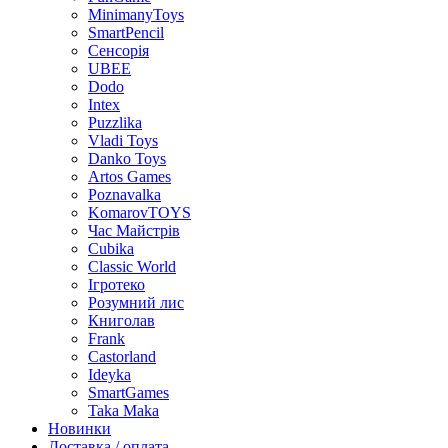
MinimanyToys
SmartPencil
Сенсорія
UBEE
Dodo
Intex
Puzzlika
Vladi Toys
Danko Toys
Artos Games
Poznavalka
KomarovTOYS
Час Майстрів
Cubika
Classic World
Ігротеко
Розумний лис
Книголав
Frank
Castorland
Ideyka
SmartGames
Taka Maka
Новинки
Доставка / оплата