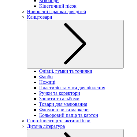
Бізіборди
Кінетичний пісок
Новорічні іграшки для дітей
Канцтовари
Олівці, гумки та точилки
Фарби
Ножиці
Пластилін та маса для ліплення
Ручки та коректори
Зошити та альбоми
Товари для малювання
Фломастери та маркери
Кольоровий папір та картон
Спортінвентар та активні ігри
Дитяча література