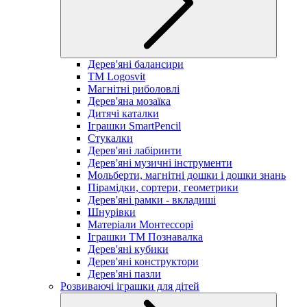
Дерев'яні балансири
TM Logosvit
Магнітні риболовлі
Дерев'яна мозаїка
Дитячі каталки
Іграшки SmartPencil
Стукалки
Дерев'яні лабіринти
Дерев'яні музичні інструменти
Мольберти, магнітні дошки і дошки знань
Пірамідки, сортери, геометрики
Дерев'яні рамки - вкладиші
Шнурівки
Матеріали Монтессорі
Іграшки ТМ Познавалка
Дерев'яні кубики
Дерев'яні конструктори
Дерев'яні пазли
Розвиваючі іграшки для дітей