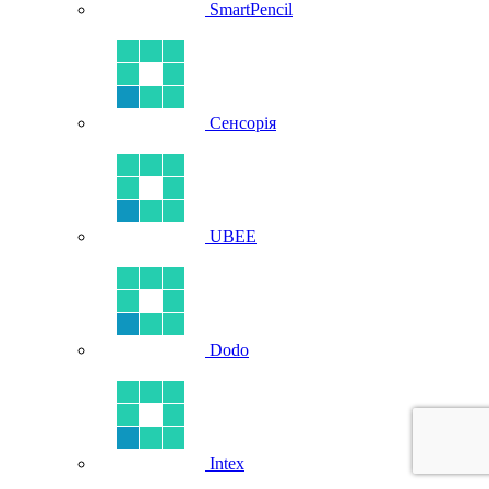
SmartPencil
Сенсорія
UBEE
Dodo
Intex