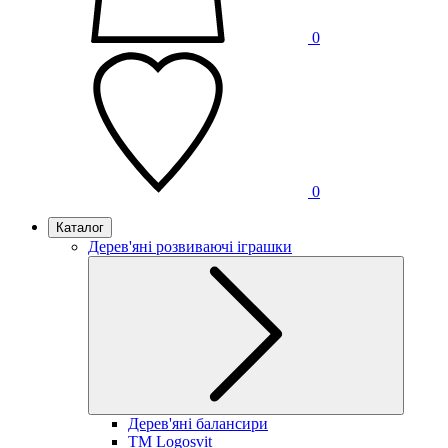
0
0
Каталог
Дерев'яні розвиваючі іграшки
Дерев'яні балансири
TM Logosvit