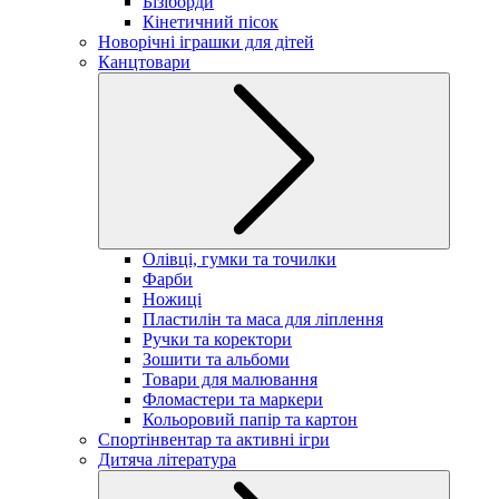
Бізіборди
Кінетичний пісок
Новорічні іграшки для дітей
Канцтовари
Олівці, гумки та точилки
Фарби
Ножиці
Пластилін та маса для ліплення
Ручки та коректори
Зошити та альбоми
Товари для малювання
Фломастери та маркери
Кольоровий папір та картон
Спортінвентар та активні ігри
Дитяча література