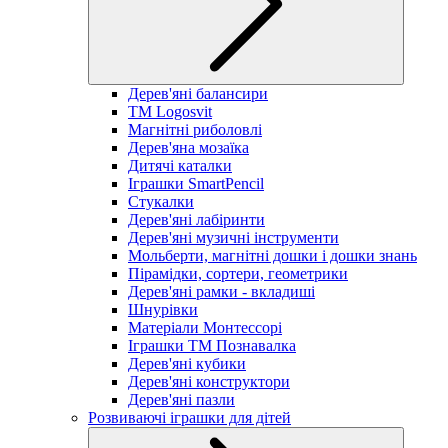
Дерев'яні балансири
TM Logosvit
Магнітні риболовлі
Дерев'яна мозаїка
Дитячі каталки
Іграшки SmartPencil
Стукалки
Дерев'яні лабіринти
Дерев'яні музичні інструменти
Мольберти, магнітні дошки і дошки знань
Пірамідки, сортери, геометрики
Дерев'яні рамки - вкладиші
Шнурівки
Матеріали Монтессорі
Іграшки ТМ Познавалка
Дерев'яні кубики
Дерев'яні конструктори
Дерев'яні пазли
Розвиваючі іграшки для дітей