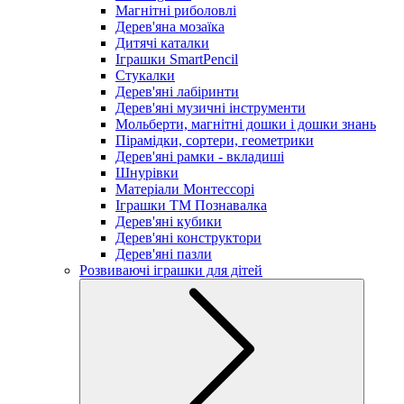
Магнітні риболовлі
Дерев'яна мозаїка
Дитячі каталки
Іграшки SmartPencil
Стукалки
Дерев'яні лабіринти
Дерев'яні музичні інструменти
Мольберти, магнітні дошки і дошки знань
Пірамідки, сортери, геометрики
Дерев'яні рамки - вкладиші
Шнурівки
Матеріали Монтессорі
Іграшки ТМ Познавалка
Дерев'яні кубики
Дерев'яні конструктори
Дерев'яні пазли
Розвиваючі іграшки для дітей