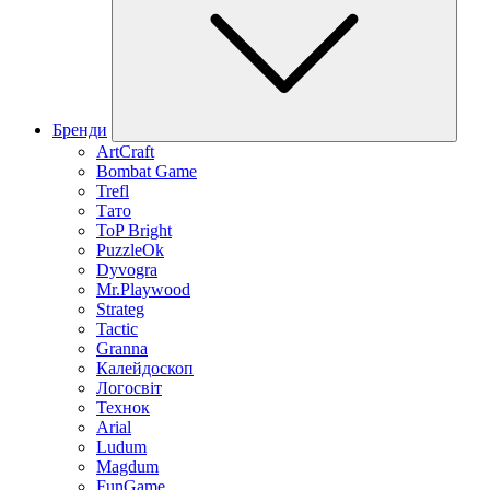
Бренди
ArtCraft
Bombat Game
Trefl
Тато
ToP Bright
PuzzleOk
Dyvogra
Mr.Playwood
Strateg
Tactic
Granna
Калейдоскоп
Логосвіт
Технок
Arial
Ludum
Magdum
FunGame