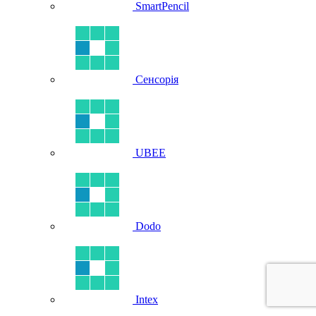
SmartPencil
Сенсорія
UBEE
Dodo
Intex