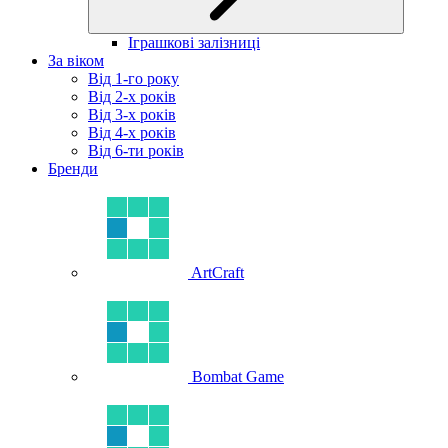
Іграшкові залізниці
За віком
Від 1-го року
Від 2-х років
Від 3-х років
Від 4-х років
Від 6-ти років
Бренди
ArtCraft
Bombat Game