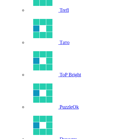
Trefl
Тато
ToP Bright
PuzzleOk