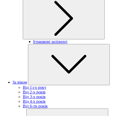
Іграшкові залізниці
За віком
Від 1-го року
Від 2-х років
Від 3-х років
Від 4-х років
Від 6-ти років