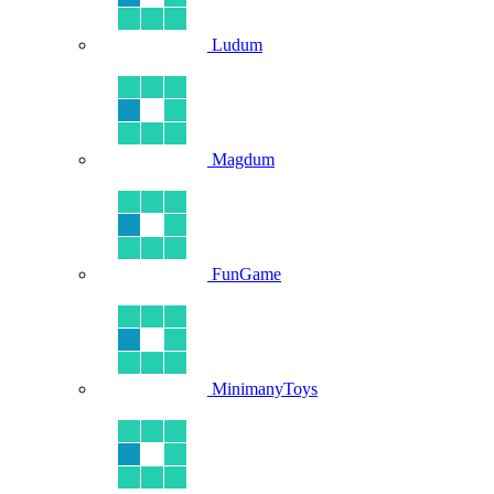
Ludum
Magdum
FunGame
MinimanyToys