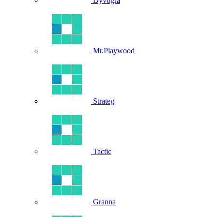
Dyvogra
Mr.Playwood
Strateg
Tactic
Granna