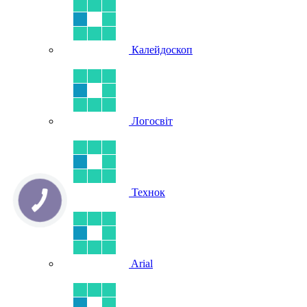
Калейдоскоп
Логосвіт
Технок
Arial