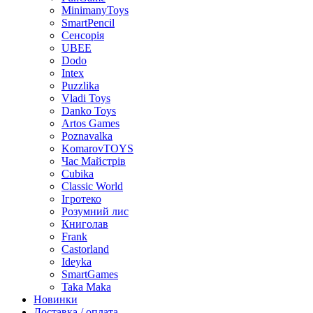
MinimanyToys
SmartPencil
Сенсорія
UBEE
Dodo
Intex
Puzzlika
Vladi Toys
Danko Toys
Artos Games
Poznavalka
KomarovTOYS
Час Майстрів
Cubika
Classic World
Ігротеко
Розумний лис
Книголав
Frank
Castorland
Ideyka
SmartGames
Taka Maka
Новинки
Доставка / оплата