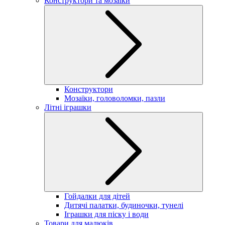
Конструктори та мозаїки
Конструктори
Мозаїки, головоломки, пазли
Літні іграшки
Гойдалки для дітей
Дитячі палатки, будиночки, тунелі
Іграшки для піску і води
Товари для малюків