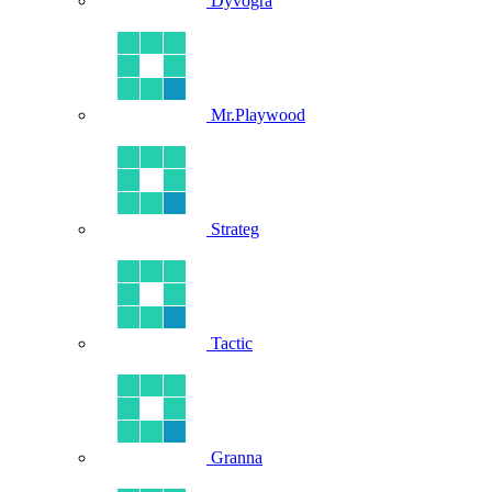
Dyvogra
Mr.Playwood
Strateg
Tactic
Granna