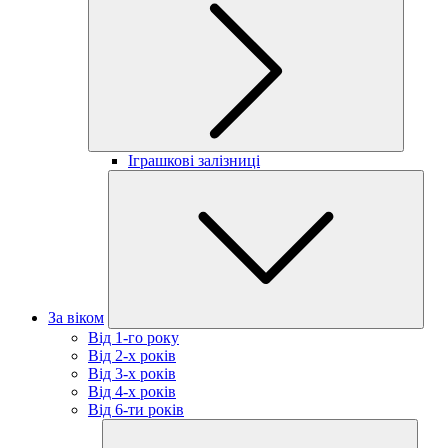
Іграшкові залізниці
За віком
Від 1-го року
Від 2-х років
Від 3-х років
Від 4-х років
Від 6-ти років