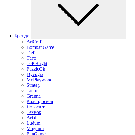
Бренди
ArtCraft
Bombat Game
Trefl
Тато
ToP Bright
PuzzleOk
Dyvogra
Mr.Playwood
Strateg
Tactic
Granna
Калейдоскоп
Логосвіт
Технок
Arial
Ludum
Magdum
FunGame