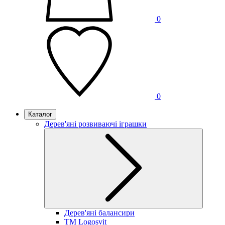
0
0
Каталог
Дерев'яні розвиваючі іграшки
Дерев'яні балансири
TM Logosvit