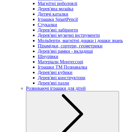
Магнітні риболовлі
Дерев'яна мозаїка
Дитячі каталки
Іграшки SmartPencil
Стукалки
Дерев'яні лабіринти
Дерев'яні музичні інструменти
Мольберти, магнітні дошки і дошки знань
Пірамідки, сортери, геометрики
Дерев'яні рамки - вкладиші
Шнурівки
Матеріали Монтессорі
Іграшки ТМ Познавалка
Дерев'яні кубики
Дерев'яні конструктори
Дерев'яні пазли
Розвиваючі іграшки для дітей