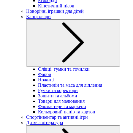
Бізіборди
Кінетичний пісок
Новорічні іграшки для дітей
Канцтовари
Олівці, гумки та точилки
Фарби
Ножиці
Пластилін та маса для ліплення
Ручки та коректори
Зошити та альбоми
Товари для малювання
Фломастери та маркери
Кольоровий папір та картон
Спортінвентар та активні ігри
Дитяча література