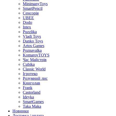
MinimanyToys
SmartPencil
Сенсорія
UBEE
Dodo
Intex
Puzzlika
Vladi Toys
Danko Toys
Artos Games
Poznavalka
KomarovTOYS
Час Майстрів
Cubika
Classic World
Ігротеко
Розумний лис
Книголав
Frank
Castorland
Ideyka
SmartGames
Taka Maka
Новинки
Доставка / оплата