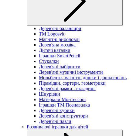
Дерев'яні балансири
TM Logosvit
Магнітні риболовлі
Дерев'яна мозаїка
Дитячі каталки
Іграшки SmartPencil
Стукалки
Дерев'яні лабіринти
Дерев'яні музичні інструменти
Мольберти, магнітні дошки і дошки знань
Пірамідки, сортери, геометрики
Дерев'яні рамки - вкладиші
Шнурівки
Матеріали Монтессорі
Іграшки ТМ Познавалка
Дерев'яні кубики
Дерев'яні конструктори
Дерев'яні пазли
Розвиваючі іграшки для дітей