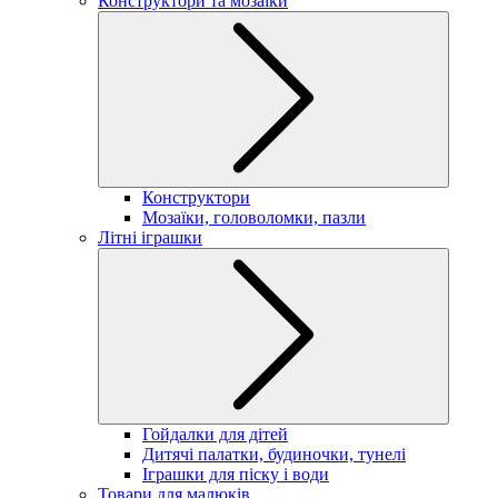
Конструктори та мозаїки
Конструктори
Мозаїки, головоломки, пазли
Літні іграшки
Гойдалки для дітей
Дитячі палатки, будиночки, тунелі
Іграшки для піску і води
Товари для малюків