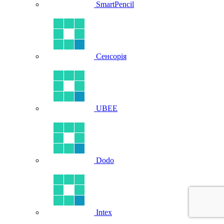
SmartPencil
Сенсорія
UBEE
Dodo
Intex