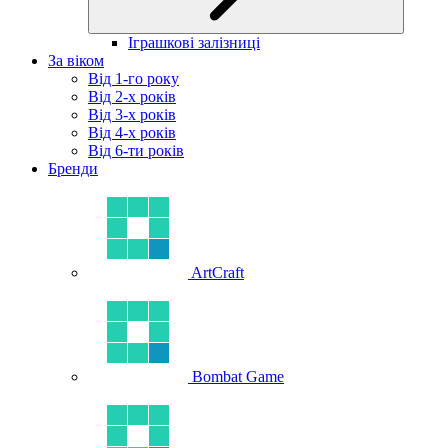
Іграшкові залізниці
За віком
Від 1-го року
Від 2-х років
Від 3-х років
Від 4-х років
Від 6-ти років
Бренди
ArtCraft
Bombat Game