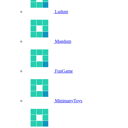
Ludum
Magdum
FunGame
MinimanyToys