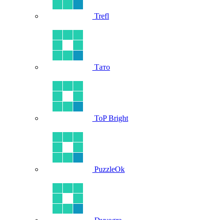
Trefl
Тато
ToP Bright
PuzzleOk