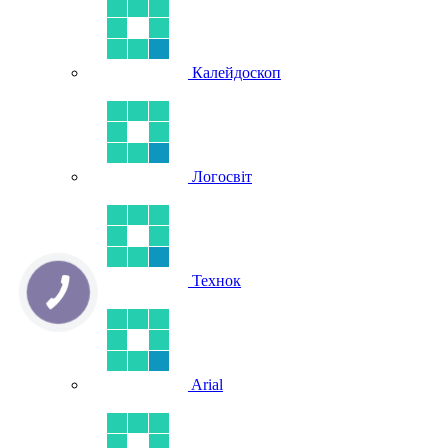
Калейдоскоп
Логосвіт
Технок
Arial