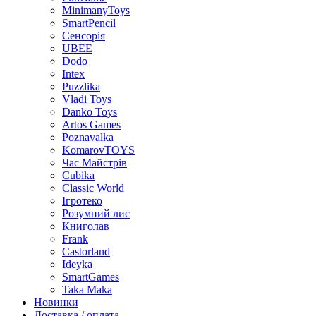
MinimanyToys
SmartPencil
Сенсорія
UBEE
Dodo
Intex
Puzzlika
Vladi Toys
Danko Toys
Artos Games
Poznavalka
KomarovTOYS
Час Майстрів
Cubika
Classic World
Ігротеко
Розумний лис
Книголав
Frank
Castorland
Ideyka
SmartGames
Taka Maka
Новинки
Доставка / оплата