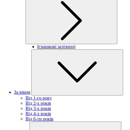
Іграшкові залізниці
За віком
Від 1-го року
Від 2-х років
Від 3-х років
Від 4-х років
Від 6-ти років