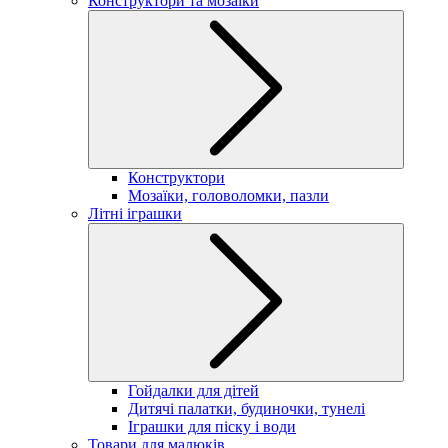
Конструктори та мозаїки
Конструктори
Мозаїки, головоломки, пазли
Літні іграшки
Гойдалки для дітей
Дитячі палатки, будиночки, тунелі
Іграшки для піску і води
Товари для малюків