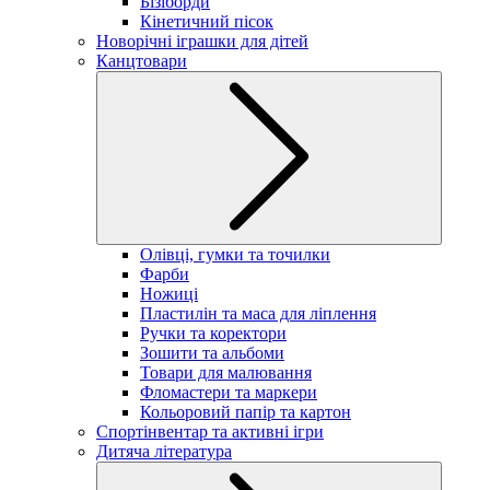
Бізіборди
Кінетичний пісок
Новорічні іграшки для дітей
Канцтовари
Олівці, гумки та точилки
Фарби
Ножиці
Пластилін та маса для ліплення
Ручки та коректори
Зошити та альбоми
Товари для малювання
Фломастери та маркери
Кольоровий папір та картон
Спортінвентар та активні ігри
Дитяча література