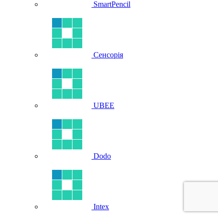
SmartPencil
Сенсорія
UBEE
Dodo
Intex