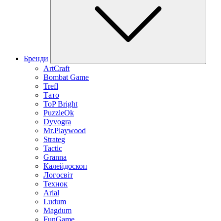
Бренди
ArtCraft
Bombat Game
Trefl
Тато
ToP Bright
PuzzleOk
Dyvogra
Mr.Playwood
Strateg
Tactic
Granna
Калейдоскоп
Логосвіт
Технок
Arial
Ludum
Magdum
FunGame