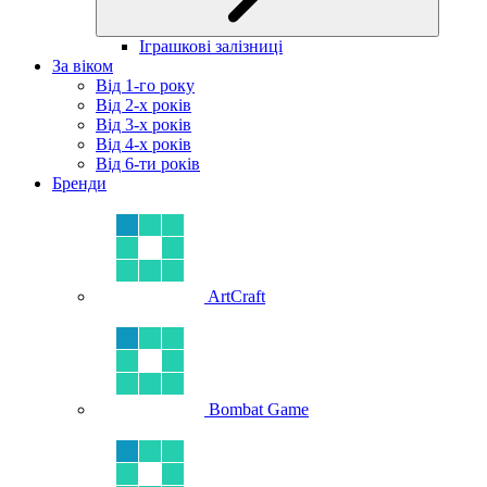
Іграшкові залізниці
За віком
Від 1-го року
Від 2-х років
Від 3-х років
Від 4-х років
Від 6-ти років
Бренди
ArtCraft
Bombat Game