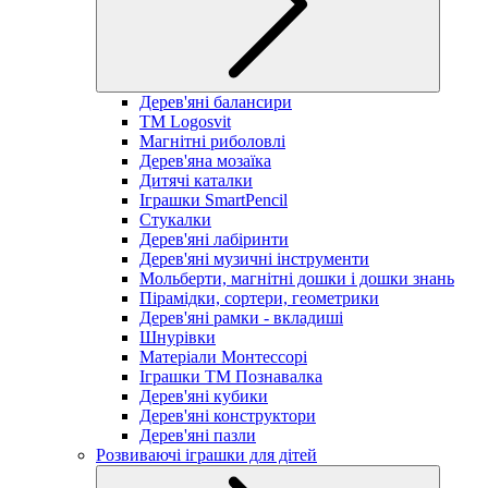
Дерев'яні балансири
TM Logosvit
Магнітні риболовлі
Дерев'яна мозаїка
Дитячі каталки
Іграшки SmartPencil
Стукалки
Дерев'яні лабіринти
Дерев'яні музичні інструменти
Мольберти, магнітні дошки і дошки знань
Пірамідки, сортери, геометрики
Дерев'яні рамки - вкладиші
Шнурівки
Матеріали Монтессорі
Іграшки ТМ Познавалка
Дерев'яні кубики
Дерев'яні конструктори
Дерев'яні пазли
Розвиваючі іграшки для дітей