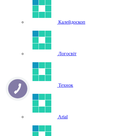
Калейдоскоп
Логосвіт
Технок
Arial