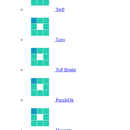
Trefl
Тато
ToP Bright
PuzzleOk