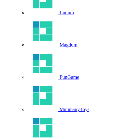
Ludum
Magdum
FunGame
MinimanyToys