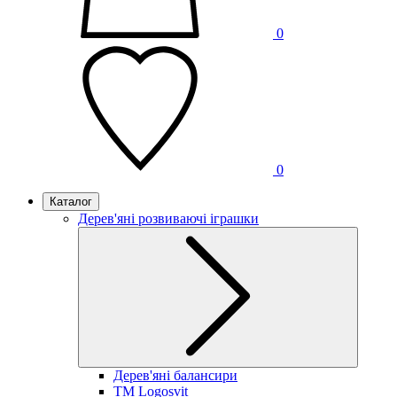
0
0
Каталог
Дерев'яні розвиваючі іграшки
Дерев'яні балансири
TM Logosvit