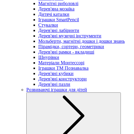
Магнітні риболовлі
Дерев'яна мозаїка
Дитячі каталки
Іграшки SmartPencil
Стукалки
Дерев'яні лабіринти
Дерев'яні музичні інструменти
Мольберти, магнітні дошки і дошки знань
Пірамідки, сортери, геометрики
Дерев'яні рамки - вкладиші
Шнурівки
Матеріали Монтессорі
Іграшки ТМ Познавалка
Дерев'яні кубики
Дерев'яні конструктори
Дерев'яні пазли
Розвиваючі іграшки для дітей