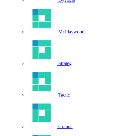
Dyvogra
Mr.Playwood
Strateg
Tactic
Granna