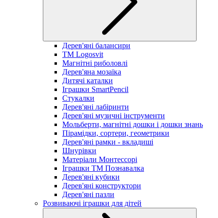
Дерев'яні балансири
TM Logosvit
Магнітні риболовлі
Дерев'яна мозаїка
Дитячі каталки
Іграшки SmartPencil
Стукалки
Дерев'яні лабіринти
Дерев'яні музичні інструменти
Мольберти, магнітні дошки і дошки знань
Пірамідки, сортери, геометрики
Дерев'яні рамки - вкладиші
Шнурівки
Матеріали Монтессорі
Іграшки ТМ Познавалка
Дерев'яні кубики
Дерев'яні конструктори
Дерев'яні пазли
Розвиваючі іграшки для дітей