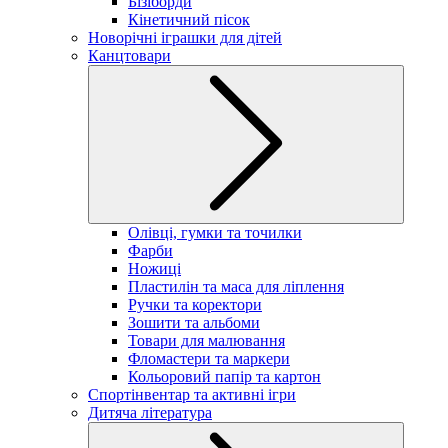
Бізіборди
Кінетичний пісок
Новорічні іграшки для дітей
Канцтовари
Олівці, гумки та точилки
Фарби
Ножиці
Пластилін та маса для ліплення
Ручки та коректори
Зошити та альбоми
Товари для малювання
Фломастери та маркери
Кольоровий папір та картон
Спортінвентар та активні ігри
Дитяча література