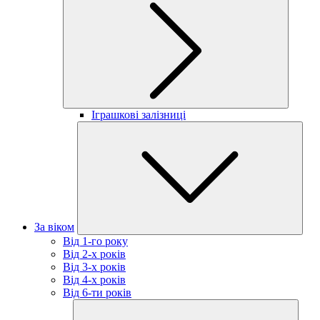
Іграшкові залізниці
За віком
Від 1-го року
Від 2-х років
Від 3-х років
Від 4-х років
Від 6-ти років