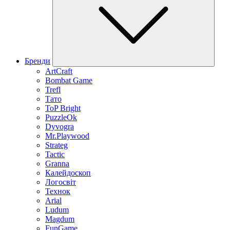
Бренди
ArtCraft
Bombat Game
Trefl
Тато
ToP Bright
PuzzleOk
Dyvogra
Mr.Playwood
Strateg
Tactic
Granna
Калейдоскоп
Логосвіт
Технок
Arial
Ludum
Magdum
FunGame