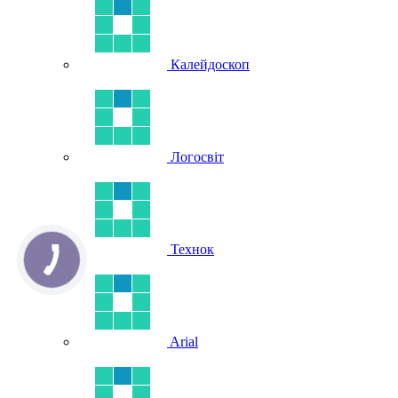
Калейдоскоп
Логосвіт
Технок
Arial