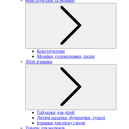
Конструктори та мозаїки
Конструктори
Мозаїки, головоломки, пазли
Літні іграшки
Гойдалки для дітей
Дитячі палатки, будиночки, тунелі
Іграшки для піску і води
Товари для малюків