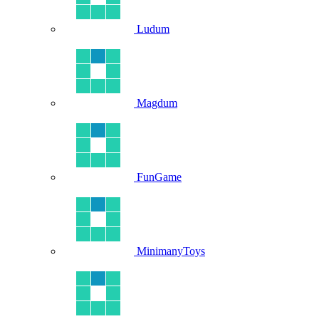
Ludum
Magdum
FunGame
MinimanyToys