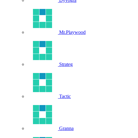
Dyvogra
Mr.Playwood
Strateg
Tactic
Granna