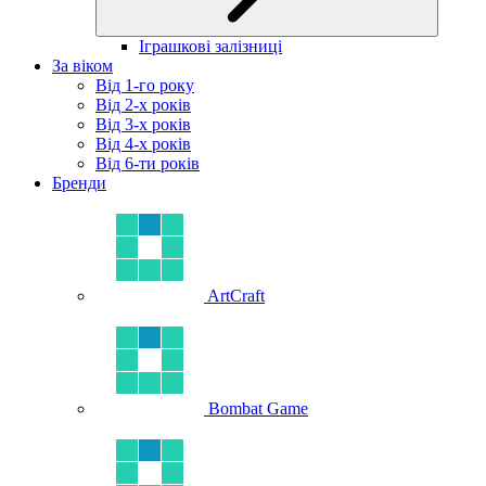
Іграшкові залізниці
За віком
Від 1-го року
Від 2-х років
Від 3-х років
Від 4-х років
Від 6-ти років
Бренди
ArtCraft
Bombat Game