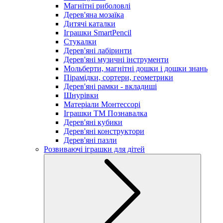
Магнітні риболовлі
Дерев'яна мозаїка
Дитячі каталки
Іграшки SmartPencil
Стукалки
Дерев'яні лабіринти
Дерев'яні музичні інструменти
Мольберти, магнітні дошки і дошки знань
Пірамідки, сортери, геометрики
Дерев'яні рамки - вкладиші
Шнурівки
Матеріали Монтессорі
Іграшки ТМ Познавалка
Дерев'яні кубики
Дерев'яні конструктори
Дерев'яні пазли
Розвиваючі іграшки для дітей