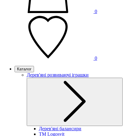
0
0
Каталог
Дерев'яні розвиваючі іграшки
Дерев'яні балансири
TM Logosvit