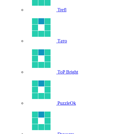
Trefl
Тато
ToP Bright
PuzzleOk