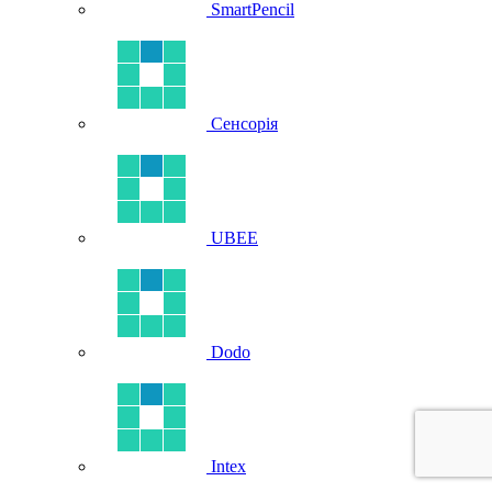
SmartPencil
Сенсорія
UBEE
Dodo
Intex