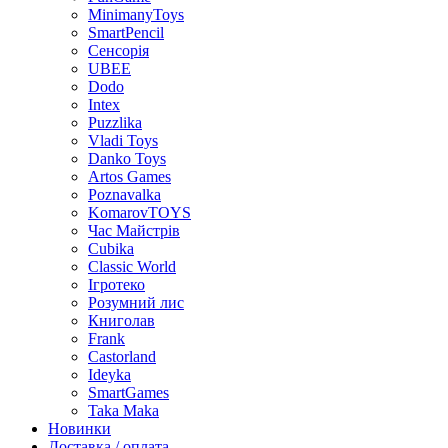
MinimanyToys
SmartPencil
Сенсорія
UBEE
Dodo
Intex
Puzzlika
Vladi Toys
Danko Toys
Artos Games
Poznavalka
KomarovTOYS
Час Майстрів
Cubika
Classic World
Ігротеко
Розумний лис
Книголав
Frank
Castorland
Ideyka
SmartGames
Taka Maka
Новинки
Доставка / оплата