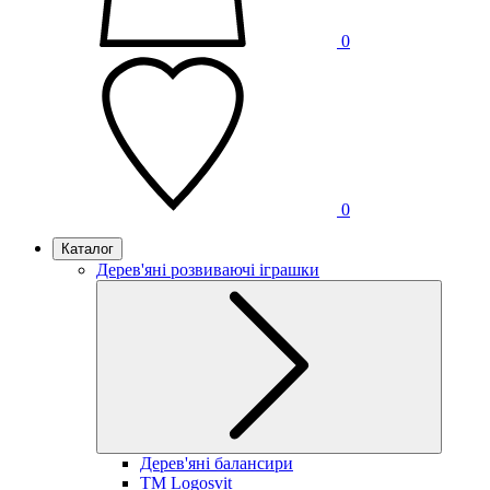
0
0
Каталог
Дерев'яні розвиваючі іграшки
Дерев'яні балансири
TM Logosvit