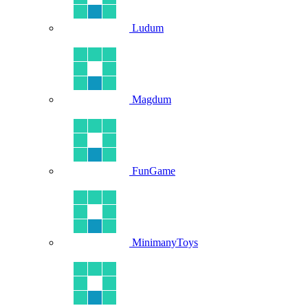
Ludum
Magdum
FunGame
MinimanyToys