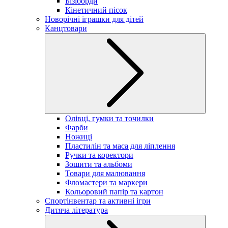
Бізіборди
Кінетичний пісок
Новорічні іграшки для дітей
Канцтовари
Олівці, гумки та точилки
Фарби
Ножиці
Пластилін та маса для ліплення
Ручки та коректори
Зошити та альбоми
Товари для малювання
Фломастери та маркери
Кольоровий папір та картон
Спортінвентар та активні ігри
Дитяча література