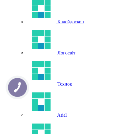
Калейдоскоп
Логосвіт
Технок
Arial