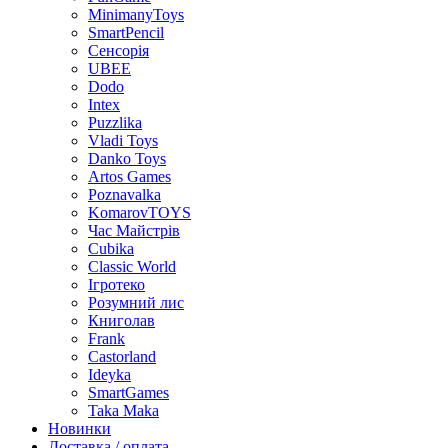
MinimanyToys
SmartPencil
Сенсорія
UBEE
Dodo
Intex
Puzzlika
Vladi Toys
Danko Toys
Artos Games
Poznavalka
KomarovTOYS
Час Майстрів
Cubika
Classic World
Ігротеко
Розумний лис
Книголав
Frank
Castorland
Ideyka
SmartGames
Taka Maka
Новинки
Доставка / оплата