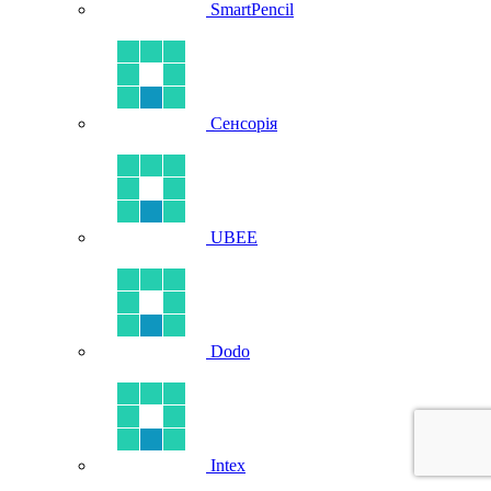
SmartPencil
Сенсорія
UBEE
Dodo
Intex