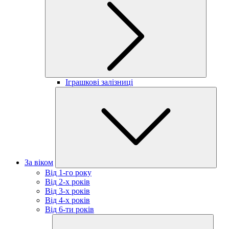
Іграшкові залізниці
За віком
Від 1-го року
Від 2-х років
Від 3-х років
Від 4-х років
Від 6-ти років