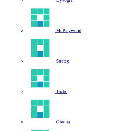
Dyvogra
Mr.Playwood
Strateg
Tactic
Granna