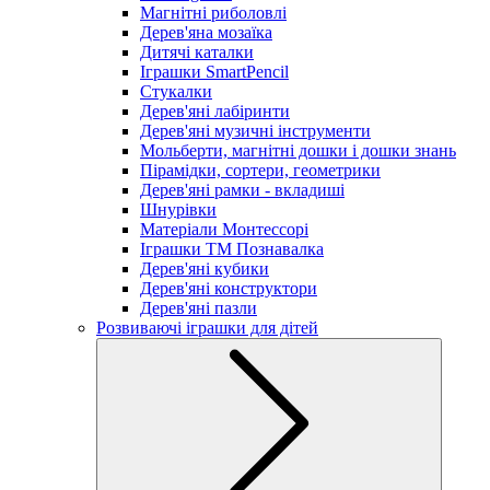
Магнітні риболовлі
Дерев'яна мозаїка
Дитячі каталки
Іграшки SmartPencil
Стукалки
Дерев'яні лабіринти
Дерев'яні музичні інструменти
Мольберти, магнітні дошки і дошки знань
Пірамідки, сортери, геометрики
Дерев'яні рамки - вкладиші
Шнурівки
Матеріали Монтессорі
Іграшки ТМ Познавалка
Дерев'яні кубики
Дерев'яні конструктори
Дерев'яні пазли
Розвиваючі іграшки для дітей