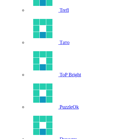
Trefl
Тато
ToP Bright
PuzzleOk