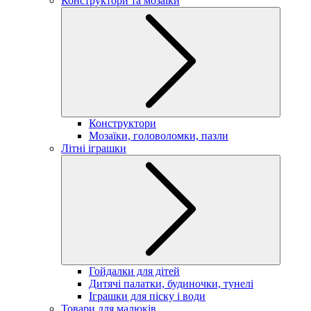
Конструктори та мозаїки
Конструктори
Мозаїки, головоломки, пазли
Літні іграшки
Гойдалки для дітей
Дитячі палатки, будиночки, тунелі
Іграшки для піску і води
Товари для малюків