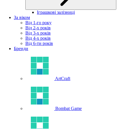
Іграшкові залізниці
За віком
Від 1-го року
Від 2-х років
Від 3-х років
Від 4-х років
Від 6-ти років
Бренди
ArtCraft
Bombat Game