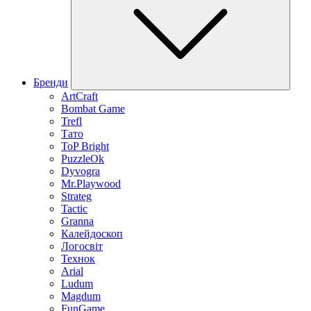
Бренди
ArtCraft
Bombat Game
Trefl
Тато
ToP Bright
PuzzleOk
Dyvogra
Mr.Playwood
Strateg
Tactic
Granna
Калейдоскоп
Логосвіт
Технок
Arial
Ludum
Magdum
FunGame