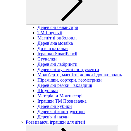
Дерев'яні балансири
TM Logosvit
Магнітні риболовлі
Дерев'яна мозаїка
Дитячі каталки
Іграшки SmartPencil
Стукалки
Дерев'яні лабіринти
Дерев'яні музичні інструменти
Мольберти, магнітні дошки і дошки знань
Пірамідки, сортери, геометрики
Дерев'яні рамки - вкладиші
Шнурівки
Матеріали Монтессорі
Іграшки ТМ Познавалка
Дерев'яні кубики
Дерев'яні конструктори
Дерев'яні пазли
Розвиваючі іграшки для дітей