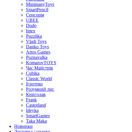
MinimanyToys
SmartPencil
Сенсорія
UBEE
Dodo
Intex
Puzzlika
Vladi Toys
Danko Toys
Artos Games
Poznavalka
KomarovTOYS
Час Майстрів
Cubika
Classic World
Ігротеко
Розумний лис
Книголав
Frank
Castorland
Ideyka
SmartGames
Taka Maka
Новинки
Доставка / оплата