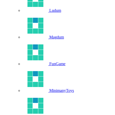
Ludum
Magdum
FunGame
MinimanyToys