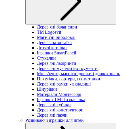
Дерев'яні балансири
TM Logosvit
Магнітні риболовлі
Дерев'яна мозаїка
Дитячі каталки
Іграшки SmartPencil
Стукалки
Дерев'яні лабіринти
Дерев'яні музичні інструменти
Мольберти, магнітні дошки і дошки знань
Пірамідки, сортери, геометрики
Дерев'яні рамки - вкладиші
Шнурівки
Матеріали Монтессорі
Іграшки ТМ Познавалка
Дерев'яні кубики
Дерев'яні конструктори
Дерев'яні пазли
Розвиваючі іграшки для дітей