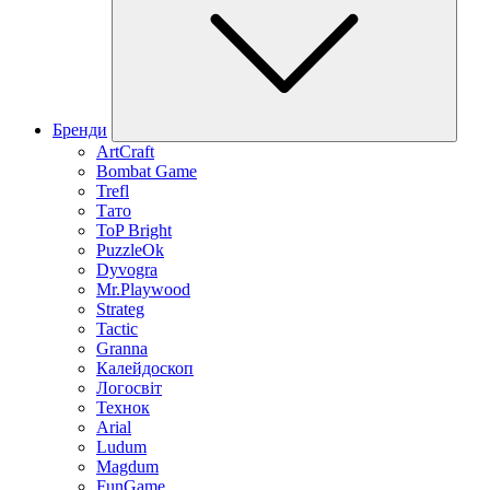
Бренди
ArtCraft
Bombat Game
Trefl
Тато
ToP Bright
PuzzleOk
Dyvogra
Mr.Playwood
Strateg
Tactic
Granna
Калейдоскоп
Логосвіт
Технок
Arial
Ludum
Magdum
FunGame