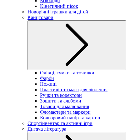
Бізіборди
Кінетичний пісок
Новорічні іграшки для дітей
Канцтовари
Олівці, гумки та точилки
Фарби
Ножиці
Пластилін та маса для ліплення
Ручки та коректори
Зошити та альбоми
Товари для малювання
Фломастери та маркери
Кольоровий папір та картон
Спортінвентар та активні ігри
Дитяча література