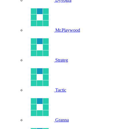
Dyvogra
Mr.Playwood
Strateg
Tactic
Granna