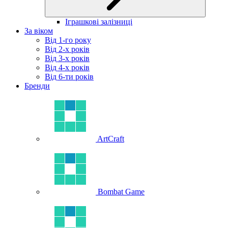
Іграшкові залізниці
За віком
Від 1-го року
Від 2-х років
Від 3-х років
Від 4-х років
Від 6-ти років
Бренди
ArtCraft
Bombat Game