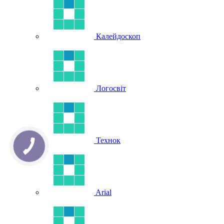
Калейдоскоп
Логосвіт
Технок
Arial