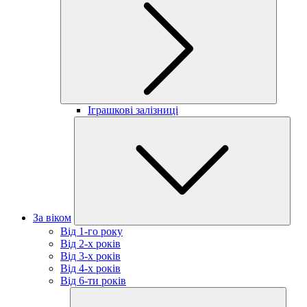
Іграшкові залізниці
За віком
Від 1-го року
Від 2-х років
Від 3-х років
Від 4-х років
Від 6-ти років