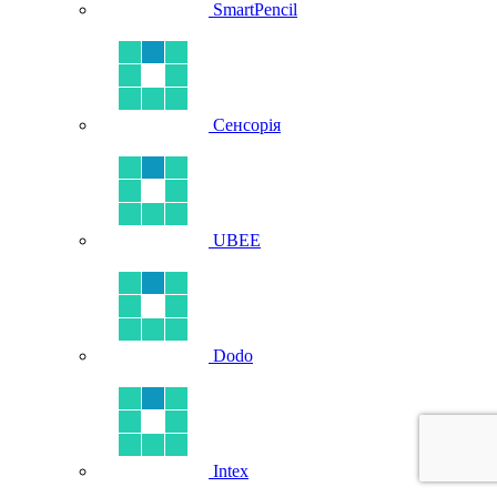
SmartPencil
Сенсорія
UBEE
Dodo
Intex