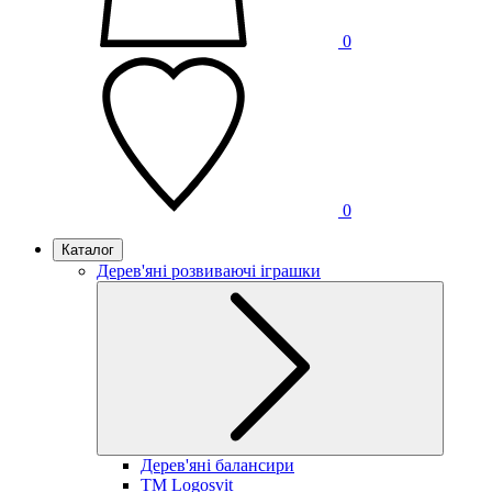
0
0
Каталог
Дерев'яні розвиваючі іграшки
Дерев'яні балансири
TM Logosvit