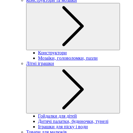
Конструктори та мозаїки
Конструктори
Мозаїки, головоломки, пазли
Літні іграшки
Гойдалки для дітей
Дитячі палатки, будиночки, тунелі
Іграшки для піску і води
Товари для малюків