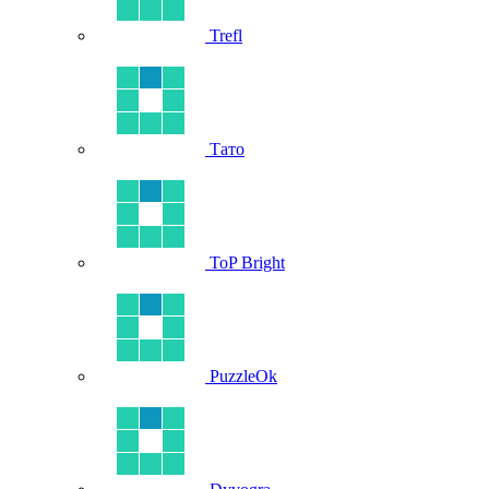
Trefl
Тато
ToP Bright
PuzzleOk