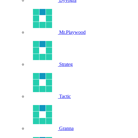
Dyvogra
Mr.Playwood
Strateg
Tactic
Granna