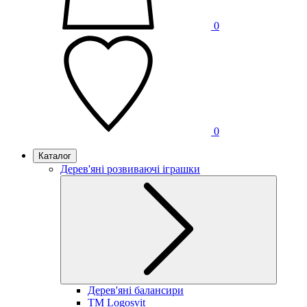
0
0
Каталог
Дерев'яні розвиваючі іграшки
Дерев'яні балансири
TM Logosvit