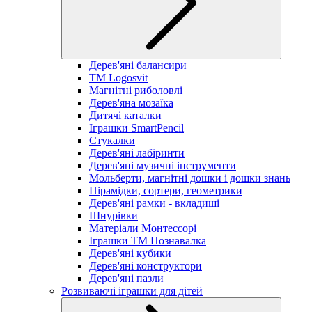
Дерев'яні балансири
TM Logosvit
Магнітні риболовлі
Дерев'яна мозаїка
Дитячі каталки
Іграшки SmartPencil
Стукалки
Дерев'яні лабіринти
Дерев'яні музичні інструменти
Мольберти, магнітні дошки і дошки знань
Пірамідки, сортери, геометрики
Дерев'яні рамки - вкладиші
Шнурівки
Матеріали Монтессорі
Іграшки ТМ Познавалка
Дерев'яні кубики
Дерев'яні конструктори
Дерев'яні пазли
Розвиваючі іграшки для дітей