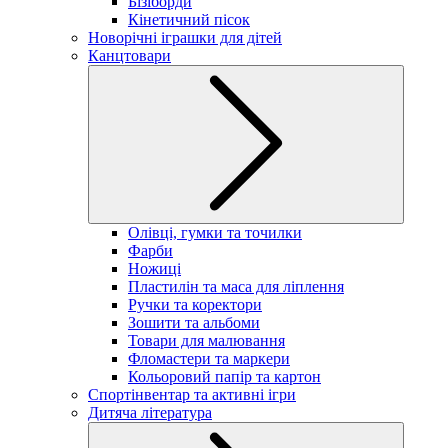
Бізіборди
Кінетичний пісок
Новорічні іграшки для дітей
Канцтовари
Олівці, гумки та точилки
Фарби
Ножиці
Пластилін та маса для ліплення
Ручки та коректори
Зошити та альбоми
Товари для малювання
Фломастери та маркери
Кольоровий папір та картон
Спортінвентар та активні ігри
Дитяча література