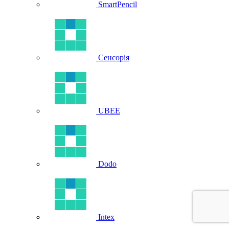
SmartPencil
Сенсорія
UBEE
Dodo
Intex