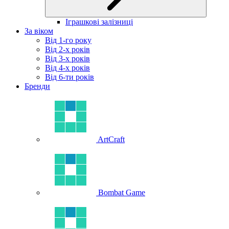
Іграшкові залізниці
За віком
Від 1-го року
Від 2-х років
Від 3-х років
Від 4-х років
Від 6-ти років
Бренди
ArtCraft
Bombat Game