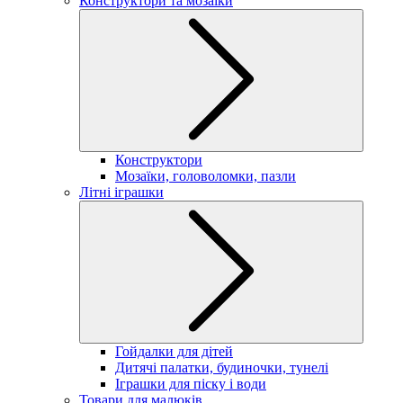
Конструктори та мозаїки
Конструктори
Мозаїки, головоломки, пазли
Літні іграшки
Гойдалки для дітей
Дитячі палатки, будиночки, тунелі
Іграшки для піску і води
Товари для малюків