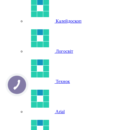
Калейдоскоп
Логосвіт
Технок
Arial