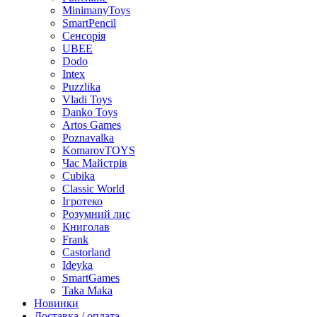
MinimanyToys
SmartPencil
Сенсорія
UBEE
Dodo
Intex
Puzzlika
Vladi Toys
Danko Toys
Artos Games
Poznavalka
KomarovTOYS
Час Майстрів
Cubika
Classic World
Ігротеко
Розумний лис
Книголав
Frank
Castorland
Ideyka
SmartGames
Taka Maka
Новинки
Доставка / оплата