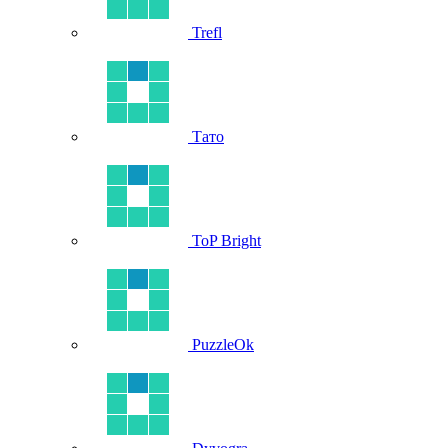
Trefl
Тато
ToP Bright
PuzzleOk