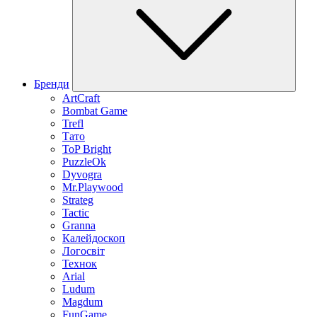
Бренди
ArtCraft
Bombat Game
Trefl
Тато
ToP Bright
PuzzleOk
Dyvogra
Mr.Playwood
Strateg
Tactic
Granna
Калейдоскоп
Логосвіт
Технок
Arial
Ludum
Magdum
FunGame