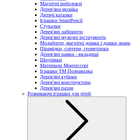
Магнітні риболовлі
Дерев'яна мозаїка
Дитячі каталки
Іграшки SmartPencil
Стукалки
Дерев'яні лабіринти
Дерев'яні музичні інструменти
Мольберти, магнітні дошки і дошки знань
Пірамідки, сортери, геометрики
Дерев'яні рамки - вкладиші
Шнурівки
Матеріали Монтессорі
Іграшки ТМ Познавалка
Дерев'яні кубики
Дерев'яні конструктори
Дерев'яні пазли
Розвиваючі іграшки для дітей