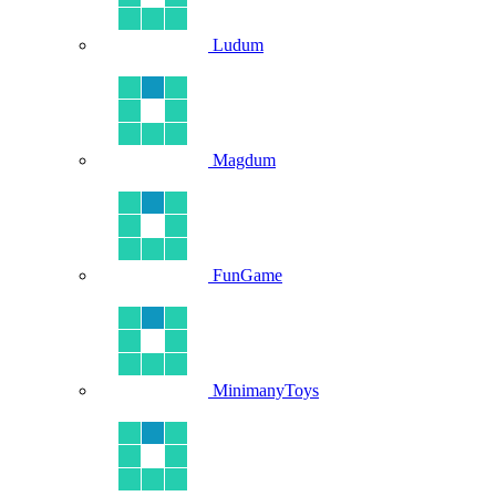
Ludum
Magdum
FunGame
MinimanyToys