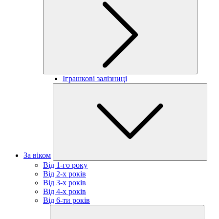
Іграшкові залізниці
За віком
Від 1-го року
Від 2-х років
Від 3-х років
Від 4-х років
Від 6-ти років