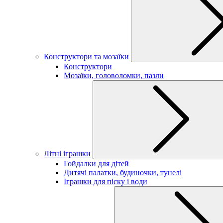
Конструктори та мозаїки
Конструктори
Мозаїки, головоломки, пазли
Літні іграшки
Гойдалки для дітей
Дитячі палатки, будиночки, тунелі
Іграшки для піску і води