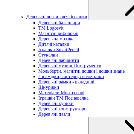
Дерев'яні розвиваючі іграшки
Дерев'яні балансири
TM Logosvit
Магнітні риболовлі
Дерев'яна мозаїка
Дитячі каталки
Іграшки SmartPencil
Стукалки
Дерев'яні лабіринти
Дерев'яні музичні інструменти
Мольберти, магнітні дошки і дошки знань
Пірамідки, сортери, геометрики
Дерев'яні рамки - вкладиші
Шнурівки
Матеріали Монтессорі
Іграшки ТМ Познавалка
Дерев'яні кубики
Дерев'яні конструктори
Дерев'яні пазли