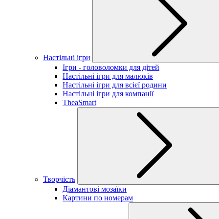
Настільні ігри
Ігри - головоломки для дітей
Настільні ігри для малюків
Настільні ігри для всієї родини
Настільні ігри для компанії
TheaSmart
Творчість
Діамантові мозаїки
Картини по номерам