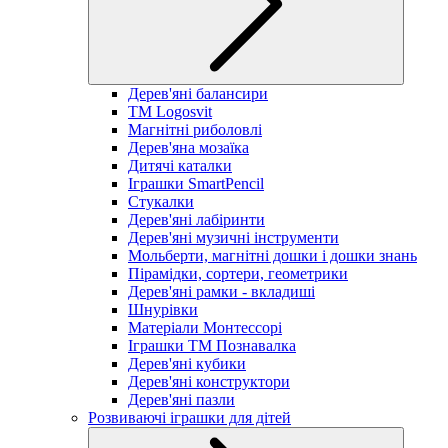
Дерев'яні балансири
TM Logosvit
Магнітні риболовлі
Дерев'яна мозаїка
Дитячі каталки
Іграшки SmartPencil
Стукалки
Дерев'яні лабіринти
Дерев'яні музичні інструменти
Мольберти, магнітні дошки і дошки знань
Пірамідки, сортери, геометрики
Дерев'яні рамки - вкладиші
Шнурівки
Матеріали Монтессорі
Іграшки ТМ Познавалка
Дерев'яні кубики
Дерев'яні конструктори
Дерев'яні пазли
Розвиваючі іграшки для дітей