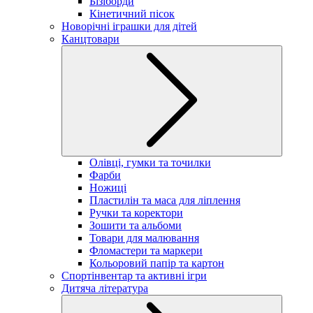
Бізіборди
Кінетичний пісок
Новорічні іграшки для дітей
Канцтовари
Олівці, гумки та точилки
Фарби
Ножиці
Пластилін та маса для ліплення
Ручки та коректори
Зошити та альбоми
Товари для малювання
Фломастери та маркери
Кольоровий папір та картон
Спортінвентар та активні ігри
Дитяча література