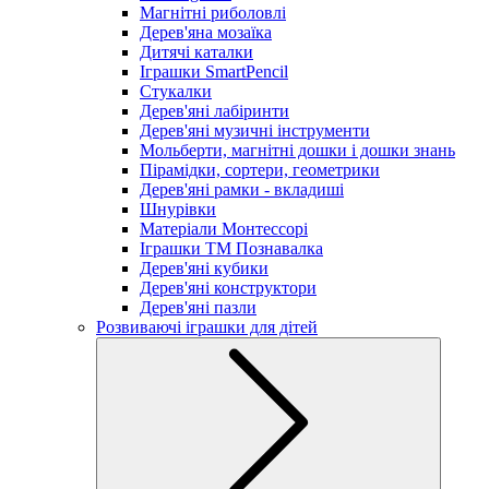
Магнітні риболовлі
Дерев'яна мозаїка
Дитячі каталки
Іграшки SmartPencil
Стукалки
Дерев'яні лабіринти
Дерев'яні музичні інструменти
Мольберти, магнітні дошки і дошки знань
Пірамідки, сортери, геометрики
Дерев'яні рамки - вкладиші
Шнурівки
Матеріали Монтессорі
Іграшки ТМ Познавалка
Дерев'яні кубики
Дерев'яні конструктори
Дерев'яні пазли
Розвиваючі іграшки для дітей