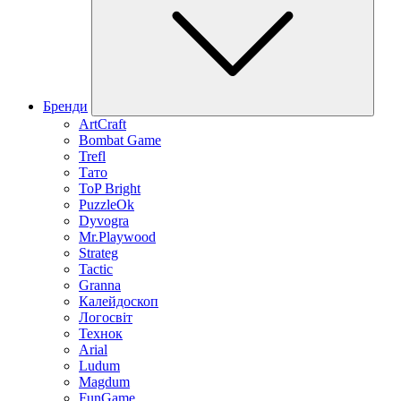
Бренди
ArtCraft
Bombat Game
Trefl
Тато
ToP Bright
PuzzleOk
Dyvogra
Mr.Playwood
Strateg
Tactic
Granna
Калейдоскоп
Логосвіт
Технок
Arial
Ludum
Magdum
FunGame