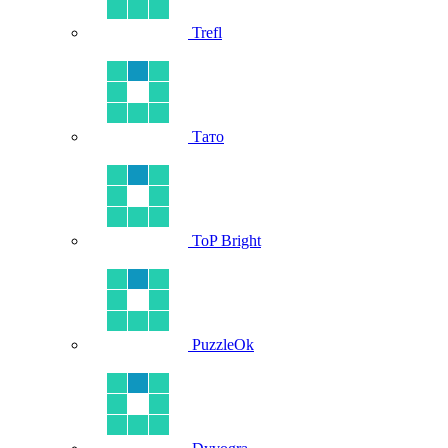
Trefl
Тато
ToP Bright
PuzzleOk