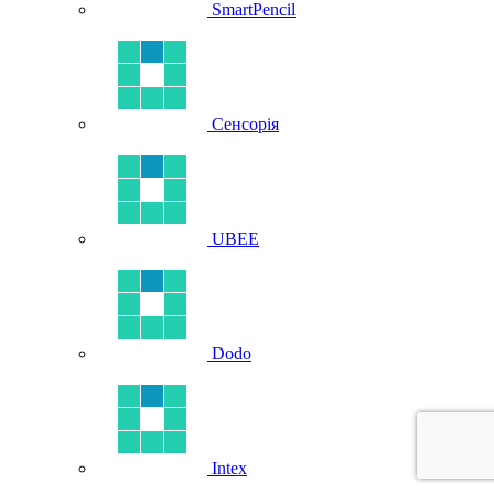
SmartPencil
Сенсорія
UBEE
Dodo
Intex