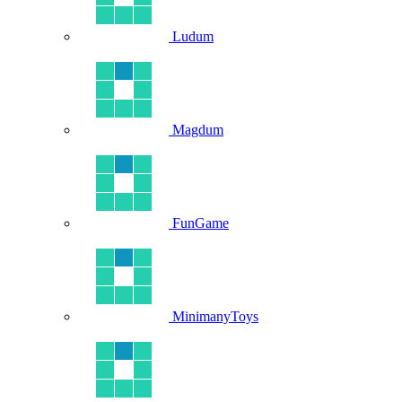
Ludum
Magdum
FunGame
MinimanyToys