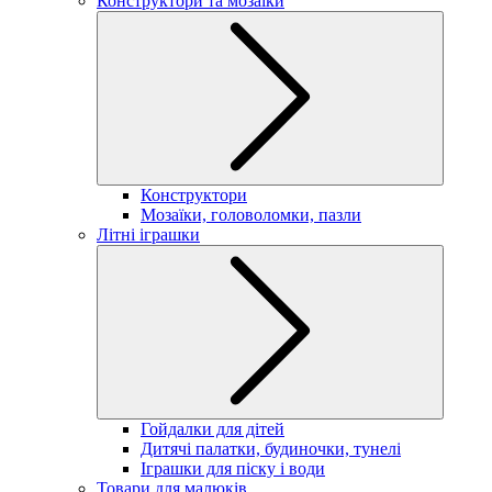
Конструктори та мозаїки
Конструктори
Мозаїки, головоломки, пазли
Літні іграшки
Гойдалки для дітей
Дитячі палатки, будиночки, тунелі
Іграшки для піску і води
Товари для малюків