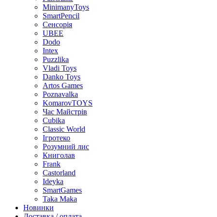
MinimanyToys
SmartPencil
Сенсорія
UBEE
Dodo
Intex
Puzzlika
Vladi Toys
Danko Toys
Artos Games
Poznavalka
KomarovTOYS
Час Майстрів
Cubika
Classic World
Ігротеко
Розумний лис
Книголав
Frank
Castorland
Ideyka
SmartGames
Taka Maka
Новинки
Доставка / оплата