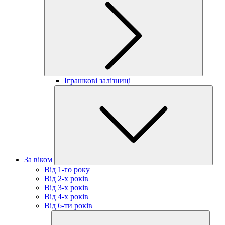
Іграшкові залізниці
За віком
Від 1-го року
Від 2-х років
Від 3-х років
Від 4-х років
Від 6-ти років