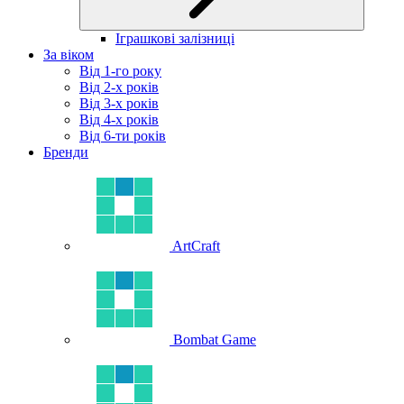
Іграшкові залізниці
За віком
Від 1-го року
Від 2-х років
Від 3-х років
Від 4-х років
Від 6-ти років
Бренди
ArtCraft
Bombat Game