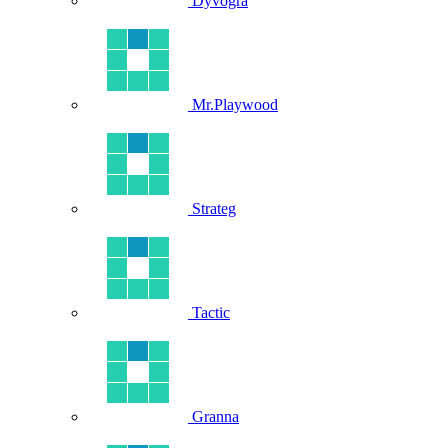
Dyvogra
Mr.Playwood
Strateg
Tactic
Granna