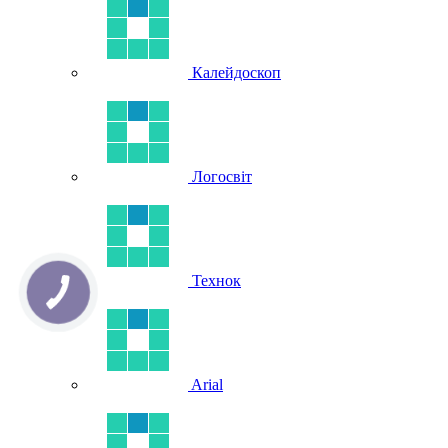
Калейдоскоп
Логосвіт
Технок
Arial