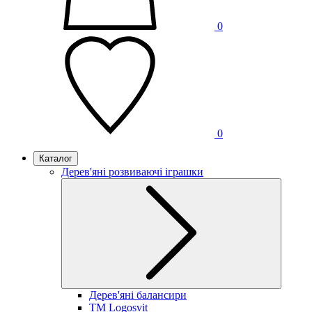
0
0
Каталог
Дерев'яні розвиваючі іграшки
Дерев'яні балансири
TM Logosvit