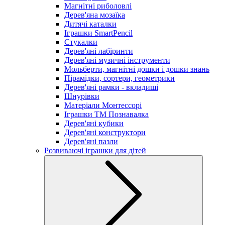
Магнітні риболовлі
Дерев'яна мозаїка
Дитячі каталки
Іграшки SmartPencil
Стукалки
Дерев'яні лабіринти
Дерев'яні музичні інструменти
Мольберти, магнітні дошки і дошки знань
Пірамідки, сортери, геометрики
Дерев'яні рамки - вкладиші
Шнурівки
Матеріали Монтессорі
Іграшки ТМ Познавалка
Дерев'яні кубики
Дерев'яні конструктори
Дерев'яні пазли
Розвиваючі іграшки для дітей