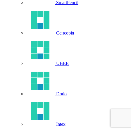
SmartPencil
Сенсорія
UBEE
Dodo
Intex