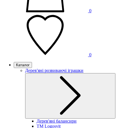
0
0
Каталог
Дерев'яні розвиваючі іграшки
Дерев'яні балансири
TM Logosvit