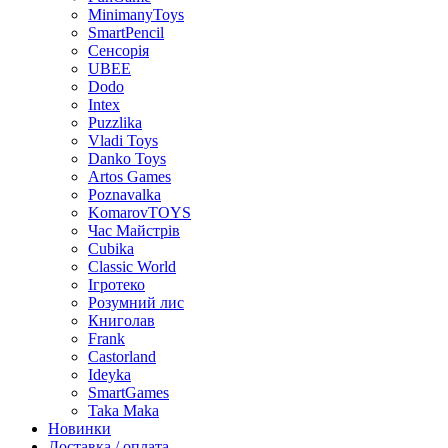
MinimanyToys
SmartPencil
Сенсорія
UBEE
Dodo
Intex
Puzzlika
Vladi Toys
Danko Toys
Artos Games
Poznavalka
KomarovTOYS
Час Майстрів
Cubika
Classic World
Ігротеко
Розумний лис
Книголав
Frank
Castorland
Ideyka
SmartGames
Taka Maka
Новинки
Доставка / оплата