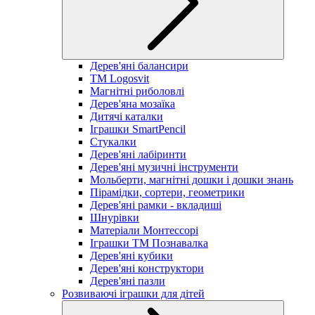
Дерев'яні балансири
TM Logosvit
Магнітні риболовлі
Дерев'яна мозаїка
Дитячі каталки
Іграшки SmartPencil
Стукалки
Дерев'яні лабіринти
Дерев'яні музичні інструменти
Мольберти, магнітні дошки і дошки знань
Пірамідки, сортери, геометрики
Дерев'яні рамки - вкладиші
Шнурівки
Матеріали Монтессорі
Іграшки ТМ Познавалка
Дерев'яні кубики
Дерев'яні конструктори
Дерев'яні пазли
Розвиваючі іграшки для дітей