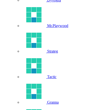
Dyvogra
Mr.Playwood
Strateg
Tactic
Granna