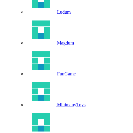
Ludum
Magdum
FunGame
MinimanyToys