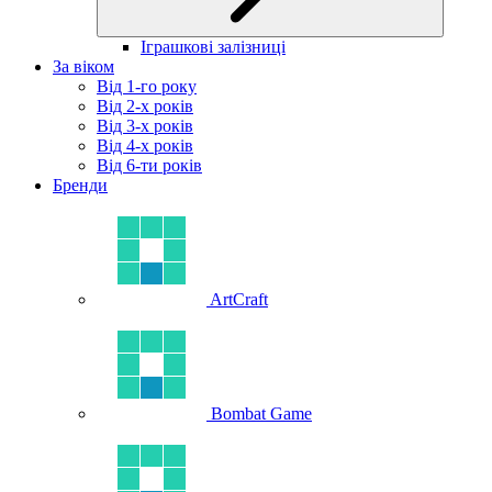
Іграшкові залізниці
За віком
Від 1-го року
Від 2-х років
Від 3-х років
Від 4-х років
Від 6-ти років
Бренди
ArtCraft
Bombat Game