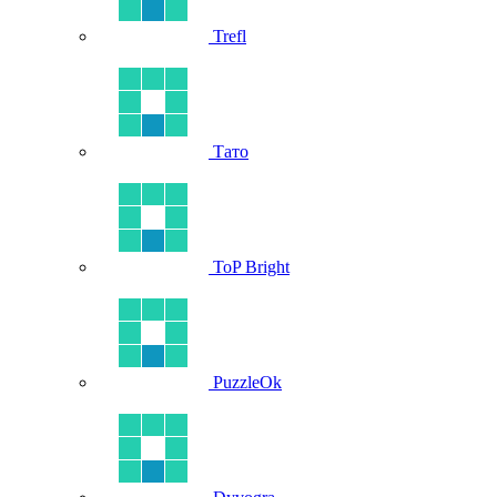
Trefl
Тато
ToP Bright
PuzzleOk