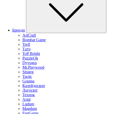
Бренди
ArtCraft
Bombat Game
Trefl
Тато
ToP Bright
PuzzleOk
Dyvogra
Mr.Playwood
Strateg
Tactic
Granna
Калейдоскоп
Логосвіт
Технок
Arial
Ludum
Magdum
FunGame