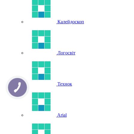
Калейдоскоп
Логосвіт
Технок
Arial