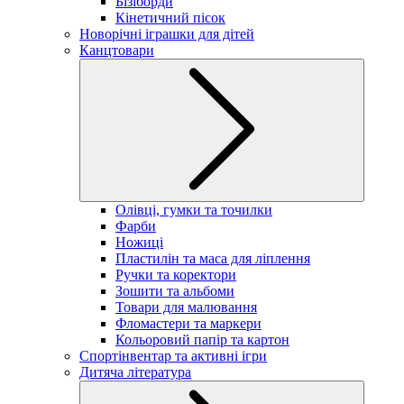
Бізіборди
Кінетичний пісок
Новорічні іграшки для дітей
Канцтовари
Олівці, гумки та точилки
Фарби
Ножиці
Пластилін та маса для ліплення
Ручки та коректори
Зошити та альбоми
Товари для малювання
Фломастери та маркери
Кольоровий папір та картон
Спортінвентар та активні ігри
Дитяча література