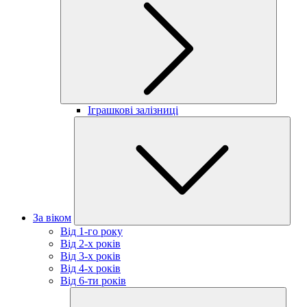
Іграшкові залізниці
За віком
Від 1-го року
Від 2-х років
Від 3-х років
Від 4-х років
Від 6-ти років