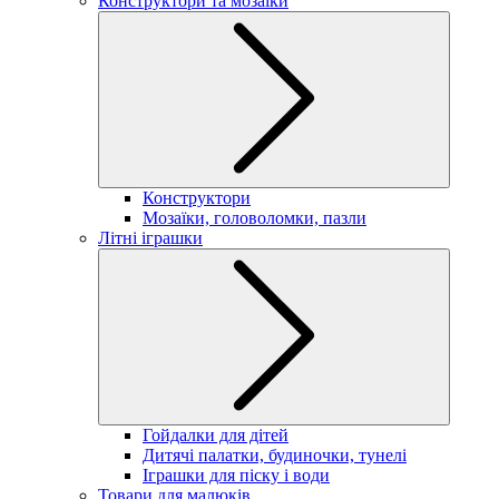
Конструктори та мозаїки
Конструктори
Мозаїки, головоломки, пазли
Літні іграшки
Гойдалки для дітей
Дитячі палатки, будиночки, тунелі
Іграшки для піску і води
Товари для малюків