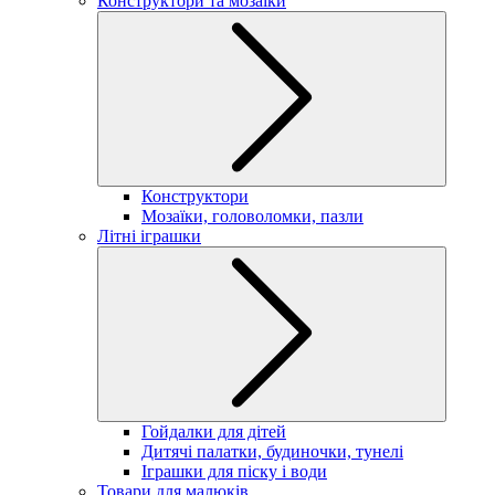
Конструктори та мозаїки
Конструктори
Мозаїки, головоломки, пазли
Літні іграшки
Гойдалки для дітей
Дитячі палатки, будиночки, тунелі
Іграшки для піску і води
Товари для малюків