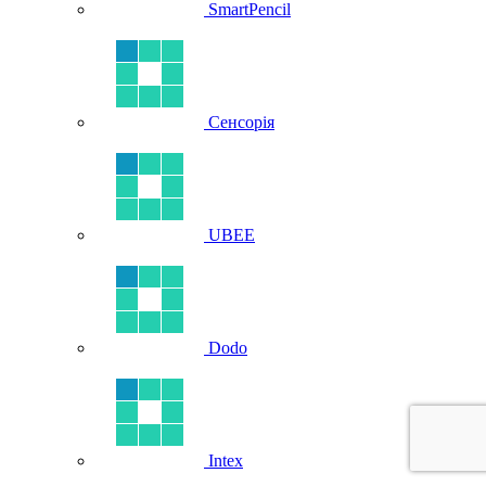
SmartPencil
Сенсорія
UBEE
Dodo
Intex