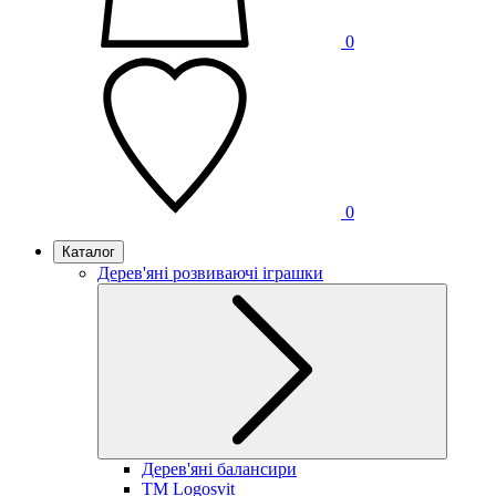
0
0
Каталог
Дерев'яні розвиваючі іграшки
Дерев'яні балансири
TM Logosvit