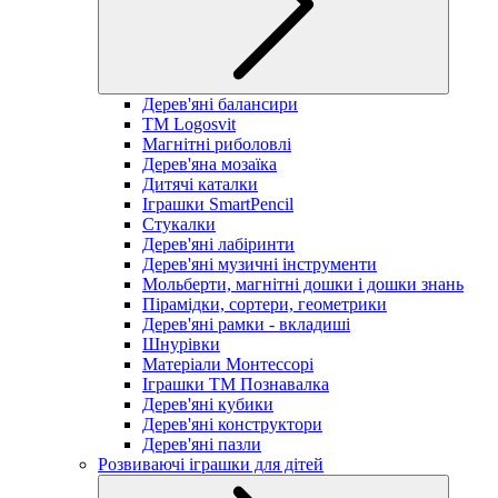
Дерев'яні балансири
TM Logosvit
Магнітні риболовлі
Дерев'яна мозаїка
Дитячі каталки
Іграшки SmartPencil
Стукалки
Дерев'яні лабіринти
Дерев'яні музичні інструменти
Мольберти, магнітні дошки і дошки знань
Пірамідки, сортери, геометрики
Дерев'яні рамки - вкладиші
Шнурівки
Матеріали Монтессорі
Іграшки ТМ Познавалка
Дерев'яні кубики
Дерев'яні конструктори
Дерев'яні пазли
Розвиваючі іграшки для дітей