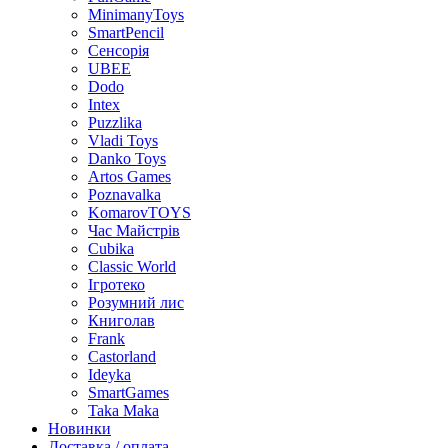
MinimanyToys
SmartPencil
Сенсорія
UBEE
Dodo
Intex
Puzzlika
Vladi Toys
Danko Toys
Artos Games
Poznavalka
KomarovTOYS
Час Майстрів
Cubika
Classic World
Ігротеко
Розумний лис
Книголав
Frank
Castorland
Ideyka
SmartGames
Taka Maka
Новинки
Доставка / оплата