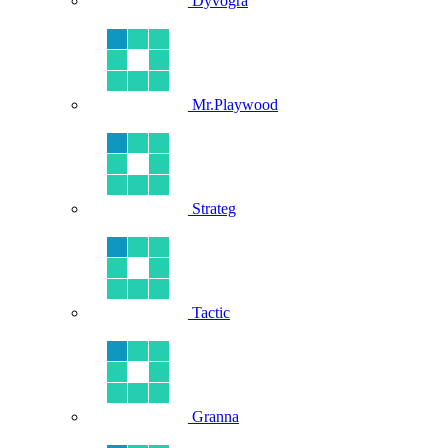
Dyvogra
Mr.Playwood
Strateg
Tactic
Granna