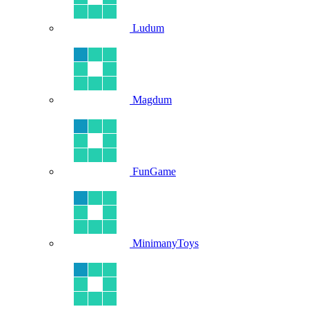
Ludum
Magdum
FunGame
MinimanyToys