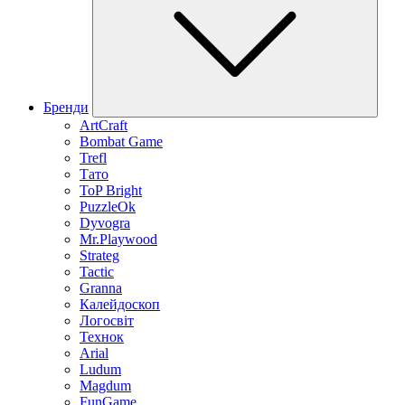
Бренди
ArtCraft
Bombat Game
Trefl
Тато
ToP Bright
PuzzleOk
Dyvogra
Mr.Playwood
Strateg
Tactic
Granna
Калейдоскоп
Логосвіт
Технок
Arial
Ludum
Magdum
FunGame