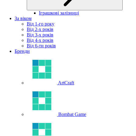
Іграшкові залізниці
За віком
Від 1-го року
Від 2-х років
Від 3-х років
Від 4-х років
Від 6-ти років
Бренди
ArtCraft
Bombat Game