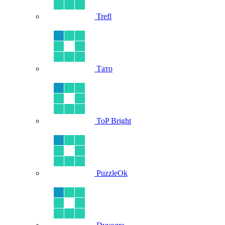
Trefl
Тато
ToP Bright
PuzzleOk