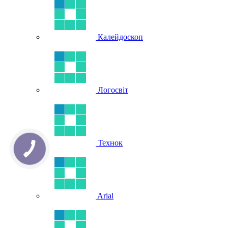
Калейдоскоп
Логосвіт
Технок
Arial