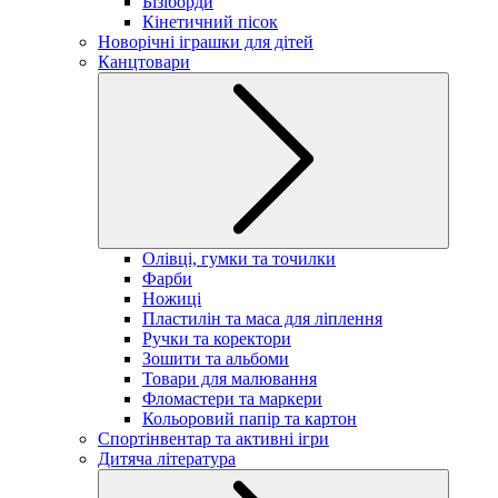
Бізіборди
Кінетичний пісок
Новорічні іграшки для дітей
Канцтовари
Олівці, гумки та точилки
Фарби
Ножиці
Пластилін та маса для ліплення
Ручки та коректори
Зошити та альбоми
Товари для малювання
Фломастери та маркери
Кольоровий папір та картон
Спортінвентар та активні ігри
Дитяча література