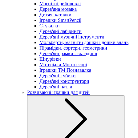
Магнітні риболовлі
Дерев'яна мозаїка
Дитячі каталки
Іграшки SmartPencil
Стукалки
Дерев'яні лабіринти
Дерев'яні музичні інструменти
Мольберти, магнітні дошки і дошки знань
Пірамідки, сортери, геометрики
Дерев'яні рамки - вкладиші
Шнурівки
Матеріали Монтессорі
Іграшки ТМ Познавалка
Дерев'яні кубики
Дерев'яні конструктори
Дерев'яні пазли
Розвиваючі іграшки для дітей