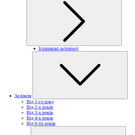
Іграшкові залізниці
За віком
Від 1-го року
Від 2-х років
Від 3-х років
Від 4-х років
Від 6-ти років