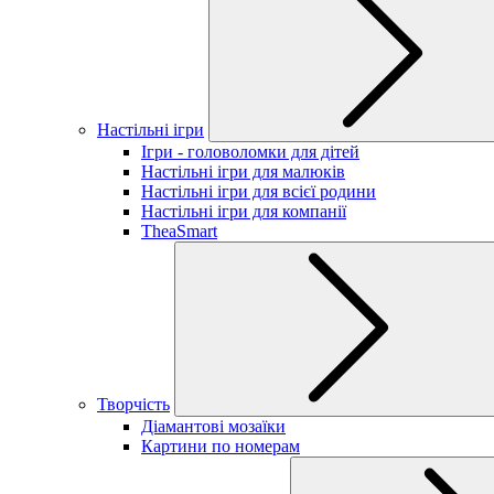
Настільні ігри
Ігри - головоломки для дітей
Настільні ігри для малюків
Настільні ігри для всієї родини
Настільні ігри для компанії
TheaSmart
Творчість
Діамантові мозаїки
Картини по номерам