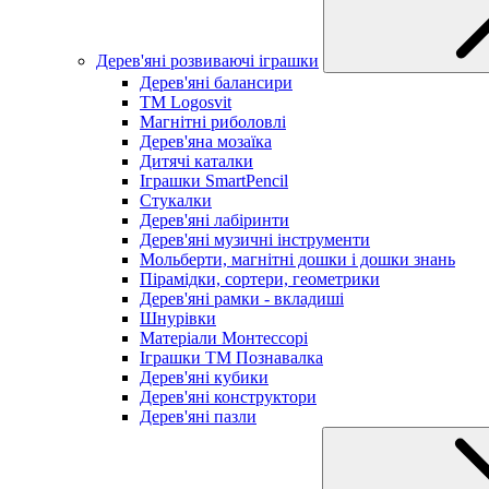
Дерев'яні розвиваючі іграшки
Дерев'яні балансири
TM Logosvit
Магнітні риболовлі
Дерев'яна мозаїка
Дитячі каталки
Іграшки SmartPencil
Стукалки
Дерев'яні лабіринти
Дерев'яні музичні інструменти
Мольберти, магнітні дошки і дошки знань
Пірамідки, сортери, геометрики
Дерев'яні рамки - вкладиші
Шнурівки
Матеріали Монтессорі
Іграшки ТМ Познавалка
Дерев'яні кубики
Дерев'яні конструктори
Дерев'яні пазли