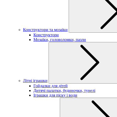
Конструктори та мозаїки
Конструктори
Мозаїки, головоломки, пазли
Літні іграшки
Гойдалки для дітей
Дитячі палатки, будиночки, тунелі
Іграшки для піску і води