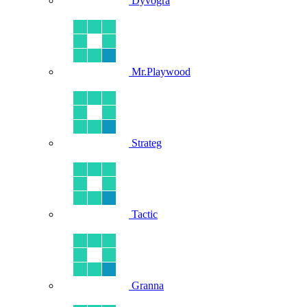
Dyvogra
Mr.Playwood
Strateg
Tactic
Granna