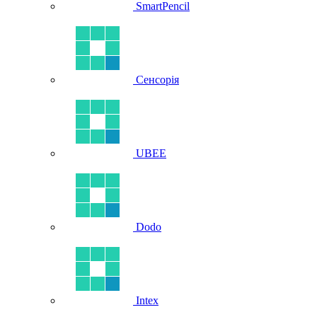
SmartPencil
Сенсорія
UBEE
Dodo
Intex