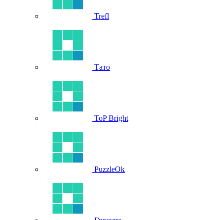
Trefl
Тато
ToP Bright
PuzzleOk