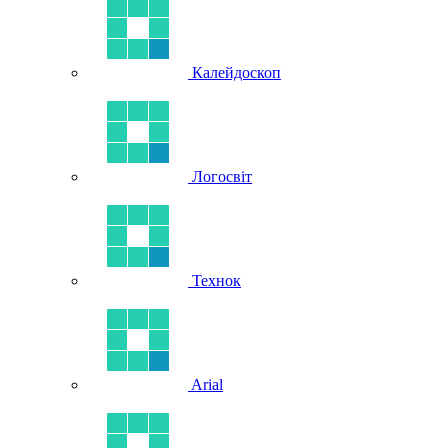
Калейдоскоп
Логосвіт
Технок
Arial