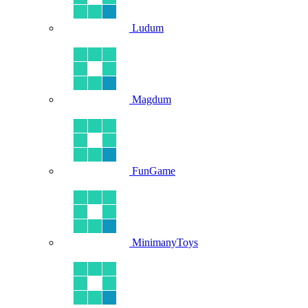
Ludum
Magdum
FunGame
MinimanyToys