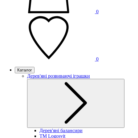
0
0
Каталог
Дерев'яні розвиваючі іграшки
Дерев'яні балансири
TM Logosvit