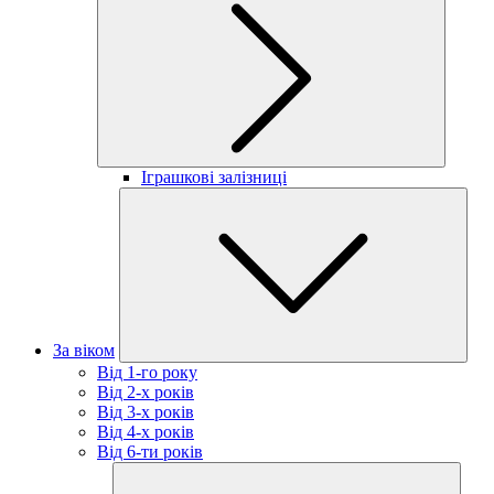
Іграшкові залізниці
За віком
Від 1-го року
Від 2-х років
Від 3-х років
Від 4-х років
Від 6-ти років