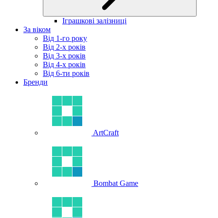
Іграшкові залізниці
За віком
Від 1-го року
Від 2-х років
Від 3-х років
Від 4-х років
Від 6-ти років
Бренди
ArtCraft
Bombat Game