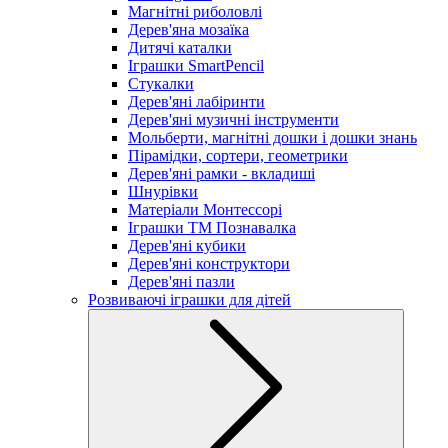
Магнітні риболовлі
Дерев'яна мозаїка
Дитячі каталки
Іграшки SmartPencil
Стукалки
Дерев'яні лабіринти
Дерев'яні музичні інструменти
Мольберти, магнітні дошки і дошки знань
Пірамідки, сортери, геометрики
Дерев'яні рамки - вкладиші
Шнурівки
Матеріали Монтессорі
Іграшки ТМ Познавалка
Дерев'яні кубики
Дерев'яні конструктори
Дерев'яні пазли
Розвиваючі іграшки для дітей