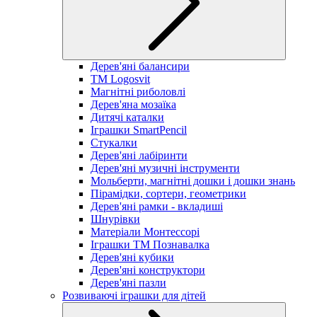
Дерев'яні балансири
TM Logosvit
Магнітні риболовлі
Дерев'яна мозаїка
Дитячі каталки
Іграшки SmartPencil
Стукалки
Дерев'яні лабіринти
Дерев'яні музичні інструменти
Мольберти, магнітні дошки і дошки знань
Пірамідки, сортери, геометрики
Дерев'яні рамки - вкладиші
Шнурівки
Матеріали Монтессорі
Іграшки ТМ Познавалка
Дерев'яні кубики
Дерев'яні конструктори
Дерев'яні пазли
Розвиваючі іграшки для дітей