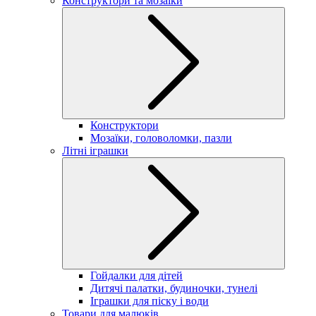
Конструктори та мозаїки
Конструктори
Мозаїки, головоломки, пазли
Літні іграшки
Гойдалки для дітей
Дитячі палатки, будиночки, тунелі
Іграшки для піску і води
Товари для малюків