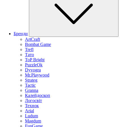
Бренди
ArtCraft
Bombat Game
Trefl
Тато
ToP Bright
PuzzleOk
Dyvogra
Mr.Playwood
Strateg
Tactic
Granna
Калейдоскоп
Логосвіт
Технок
Arial
Ludum
Magdum
FunGame