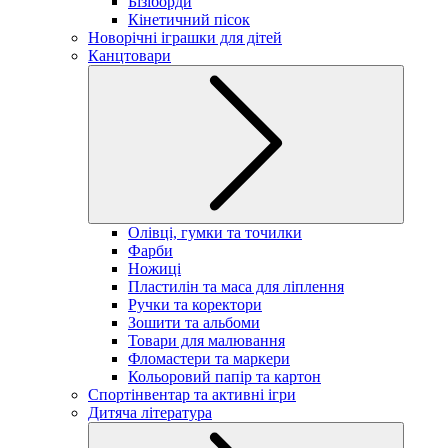
Бізіборди
Кінетичний пісок
Новорічні іграшки для дітей
Канцтовари
Олівці, гумки та точилки
Фарби
Ножиці
Пластилін та маса для ліплення
Ручки та коректори
Зошити та альбоми
Товари для малювання
Фломастери та маркери
Кольоровий папір та картон
Спортінвентар та активні ігри
Дитяча література