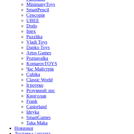
MinimanyToys
SmartPencil
Сенсорія
UBEE
Dodo
Intex
Puzzlika
Vladi Toys
Danko Toys
Artos Games
Poznavalka
KomarovTOYS
Час Майстрів
Cubika
Classic World
Ігротеко
Розумний лис
Книголав
Frank
Castorland
Ideyka
SmartGames
Taka Maka
Новинки
Доставка / оплата