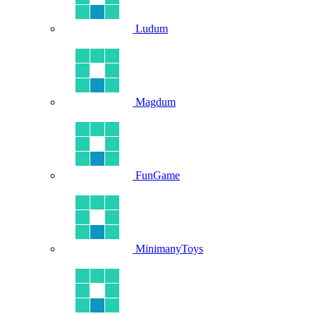
Ludum
Magdum
FunGame
MinimanyToys