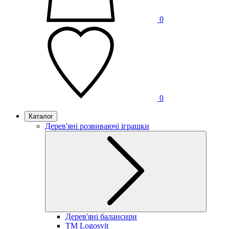
0
0
Каталог
Дерев'яні розвиваючі іграшки
Дерев'яні балансири
TM Logosvit