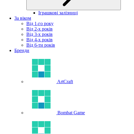
Іграшкові залізниці
За віком
Від 1-го року
Від 2-х років
Від 3-х років
Від 4-х років
Від 6-ти років
Бренди
ArtCraft
Bombat Game