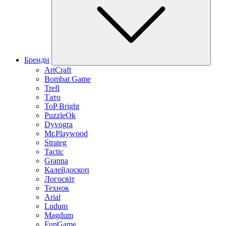
Бренди
ArtCraft
Bombat Game
Trefl
Тато
ToP Bright
PuzzleOk
Dyvogra
Mr.Playwood
Strateg
Tactic
Granna
Калейдоскоп
Логосвіт
Технок
Arial
Ludum
Magdum
FunGame