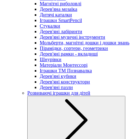
Магнітні риболовлі
Дерев'яна мозаїка
Дитячі каталки
Іграшки SmartPencil
Стукалки
Дерев'яні лабіринти
Дерев'яні музичні інструменти
Мольберти, магнітні дошки і дошки знань
Пірамідки, сортери, геометрики
Дерев'яні рамки - вкладиші
Шнурівки
Матеріали Монтессорі
Іграшки ТМ Познавалка
Дерев'яні кубики
Дерев'яні конструктори
Дерев'яні пазли
Розвиваючі іграшки для дітей