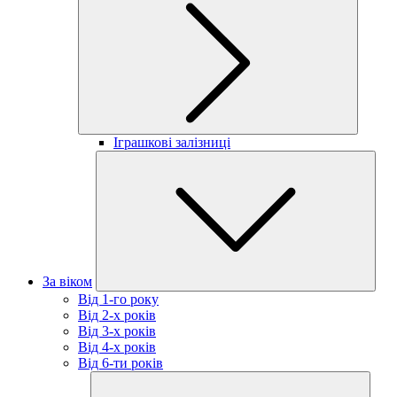
Іграшкові залізниці
За віком
Від 1-го року
Від 2-х років
Від 3-х років
Від 4-х років
Від 6-ти років