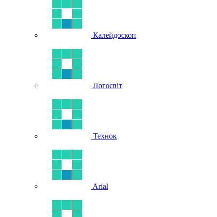
Калейдоскоп
Логосвіт
Технок
Arial