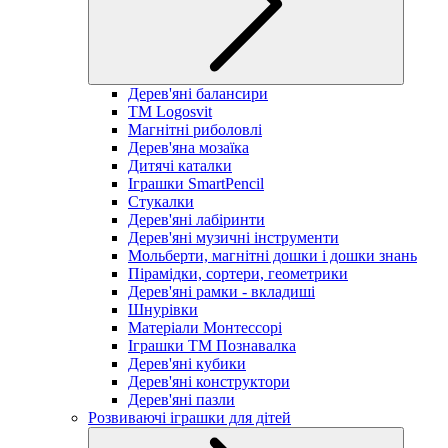
Дерев'яні балансири
TM Logosvit
Магнітні риболовлі
Дерев'яна мозаїка
Дитячі каталки
Іграшки SmartPencil
Стукалки
Дерев'яні лабіринти
Дерев'яні музичні інструменти
Мольберти, магнітні дошки і дошки знань
Пірамідки, сортери, геометрики
Дерев'яні рамки - вкладиші
Шнурівки
Матеріали Монтессорі
Іграшки ТМ Познавалка
Дерев'яні кубики
Дерев'яні конструктори
Дерев'яні пазли
Розвиваючі іграшки для дітей