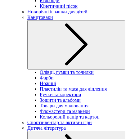
Бізіборди
Кінетичний пісок
Новорічні іграшки для дітей
Канцтовари
Олівці, гумки та точилки
Фарби
Ножиці
Пластилін та маса для ліплення
Ручки та коректори
Зошити та альбоми
Товари для малювання
Фломастери та маркери
Кольоровий папір та картон
Спортінвентар та активні ігри
Дитяча література