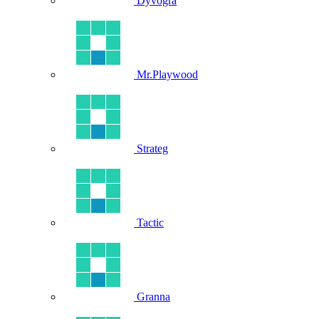
Dyvogra
Mr.Playwood
Strateg
Tactic
Granna