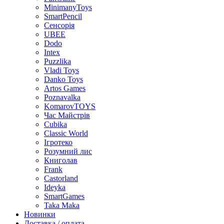
MinimanyToys
SmartPencil
Сенсорія
UBEE
Dodo
Intex
Puzzlika
Vladi Toys
Danko Toys
Artos Games
Poznavalka
KomarovTOYS
Час Майстрів
Cubika
Classic World
Ігротеко
Розумний лис
Книголав
Frank
Castorland
Ideyka
SmartGames
Taka Maka
Новинки
Доставка / оплата