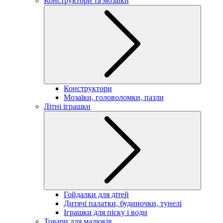
Конструктори та мозаїки
Конструктори
Мозаїки, головоломки, пазли
Літні іграшки
Гойдалки для дітей
Дитячі палатки, будиночки, тунелі
Іграшки для піску і води
Товари для малюків