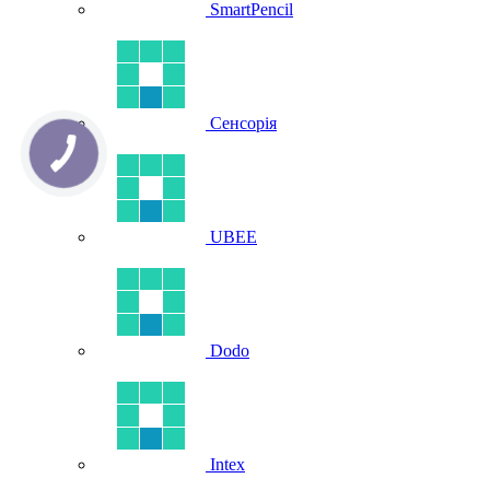
SmartPencil
Сенсорія
UBEE
Dodo
Intex