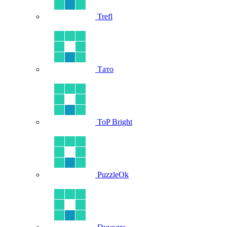
Trefl
Тато
ToP Bright
PuzzleOk