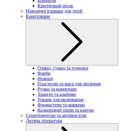
Бізіборди
Кінетичний пісок
Новорічні іграшки для дітей
Канцтовари
Олівці, гумки та точилки
Фарби
Ножиці
Пластилін та маса для ліплення
Ручки та коректори
Зошити та альбоми
Товари для малювання
Фломастери та маркери
Кольоровий папір та картон
Спортінвентар та активні ігри
Дитяча література