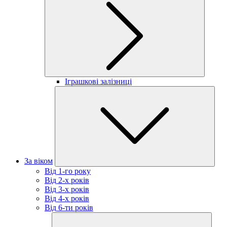
Іграшкові залізниці
За віком
Від 1-го року
Від 2-х років
Від 3-х років
Від 4-х років
Від 6-ти років