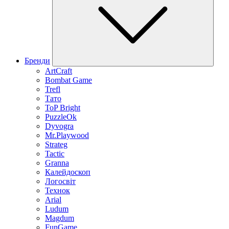
Бренди
ArtCraft
Bombat Game
Trefl
Тато
ToP Bright
PuzzleOk
Dyvogra
Mr.Playwood
Strateg
Tactic
Granna
Калейдоскоп
Логосвіт
Технок
Arial
Ludum
Magdum
FunGame