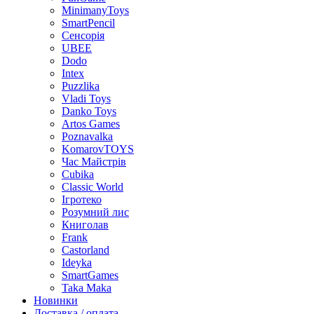
MinimanyToys
SmartPencil
Сенсорія
UBEE
Dodo
Intex
Puzzlika
Vladi Toys
Danko Toys
Artos Games
Poznavalka
KomarovTOYS
Час Майстрів
Cubika
Classic World
Ігротеко
Розумний лис
Книголав
Frank
Castorland
Ideyka
SmartGames
Taka Maka
Новинки
Доставка / оплата