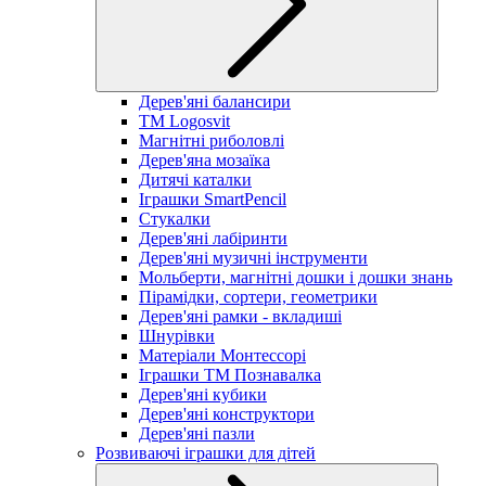
Дерев'яні балансири
TM Logosvit
Магнітні риболовлі
Дерев'яна мозаїка
Дитячі каталки
Іграшки SmartPencil
Стукалки
Дерев'яні лабіринти
Дерев'яні музичні інструменти
Мольберти, магнітні дошки і дошки знань
Пірамідки, сортери, геометрики
Дерев'яні рамки - вкладиші
Шнурівки
Матеріали Монтессорі
Іграшки ТМ Познавалка
Дерев'яні кубики
Дерев'яні конструктори
Дерев'яні пазли
Розвиваючі іграшки для дітей