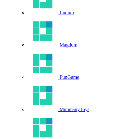
Ludum
Magdum
FunGame
MinimanyToys