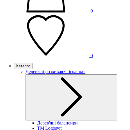
0
0
Каталог
Дерев'яні розвиваючі іграшки
Дерев'яні балансири
TM Logosvit