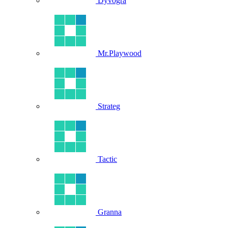
Dyvogra
Mr.Playwood
Strateg
Tactic
Granna