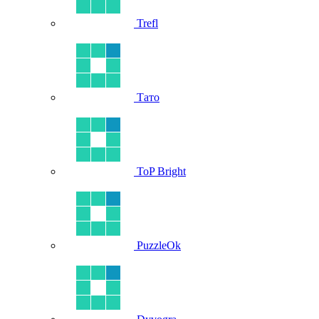
Trefl
Тато
ToP Bright
PuzzleOk