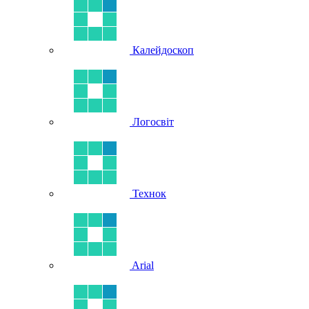
Калейдоскоп
Логосвіт
Технок
Arial