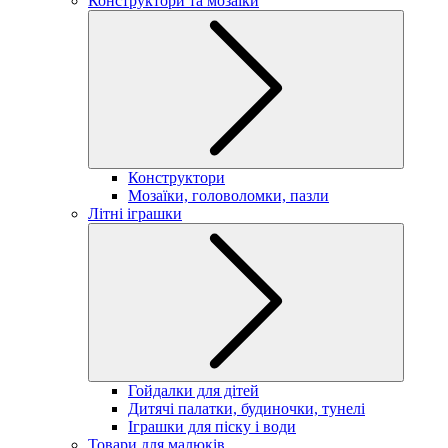
Конструктори та мозаїки
Конструктори
Мозаїки, головоломки, пазли
Літні іграшки
Гойдалки для дітей
Дитячі палатки, будиночки, тунелі
Іграшки для піску і води
Товари для малюків