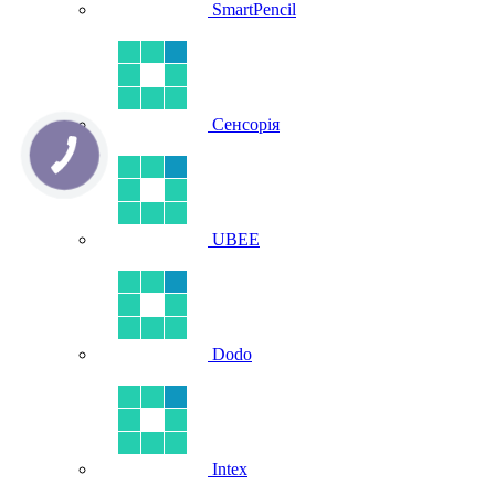
SmartPencil
Сенсорія
UBEE
Dodo
Intex