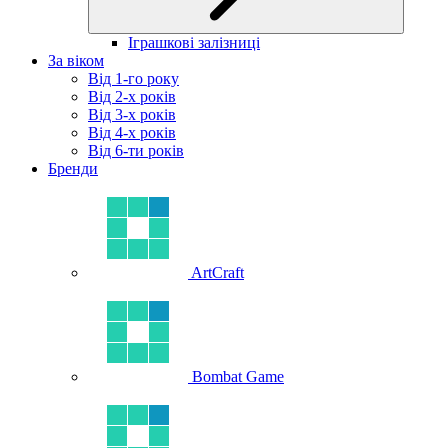
Іграшкові залізниці
За віком
Від 1-го року
Від 2-х років
Від 3-х років
Від 4-х років
Від 6-ти років
Бренди
ArtCraft
Bombat Game