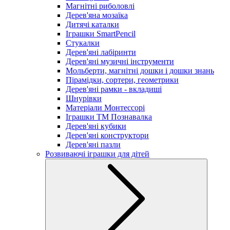
Магнітні риболовлі
Дерев'яна мозаїка
Дитячі каталки
Іграшки SmartPencil
Стукалки
Дерев'яні лабіринти
Дерев'яні музичні інструменти
Мольберти, магнітні дошки і дошки знань
Пірамідки, сортери, геометрики
Дерев'яні рамки - вкладиші
Шнурівки
Матеріали Монтессорі
Іграшки ТМ Познавалка
Дерев'яні кубики
Дерев'яні конструктори
Дерев'яні пазли
Розвиваючі іграшки для дітей