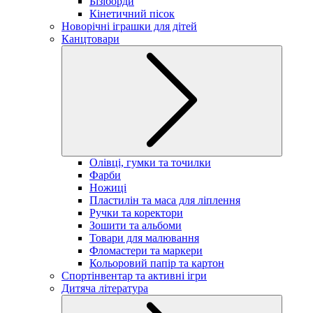
Бізіборди
Кінетичний пісок
Новорічні іграшки для дітей
Канцтовари
Олівці, гумки та точилки
Фарби
Ножиці
Пластилін та маса для ліплення
Ручки та коректори
Зошити та альбоми
Товари для малювання
Фломастери та маркери
Кольоровий папір та картон
Спортінвентар та активні ігри
Дитяча література