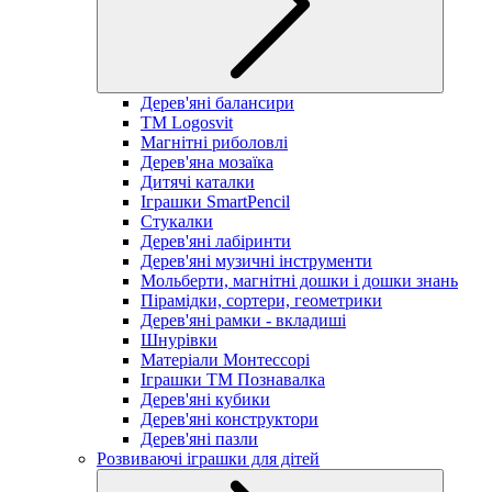
Дерев'яні балансири
TM Logosvit
Магнітні риболовлі
Дерев'яна мозаїка
Дитячі каталки
Іграшки SmartPencil
Стукалки
Дерев'яні лабіринти
Дерев'яні музичні інструменти
Мольберти, магнітні дошки і дошки знань
Пірамідки, сортери, геометрики
Дерев'яні рамки - вкладиші
Шнурівки
Матеріали Монтессорі
Іграшки ТМ Познавалка
Дерев'яні кубики
Дерев'яні конструктори
Дерев'яні пазли
Розвиваючі іграшки для дітей