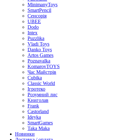
MinimanyToys
SmartPencil
Сенсорія
UBEE
Dodo
Intex
Puzzlika
Vladi Toys
Danko Toys
Artos Games
Poznavalka
KomarovTOYS
Час Майстрів
Cubika
Classic World
Ігротеко
Розумний лис
Книголав
Frank
Castorland
Ideyka
SmartGames
Taka Maka
Новинки
Доставка / оплата