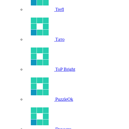
Trefl
Тато
ToP Bright
PuzzleOk