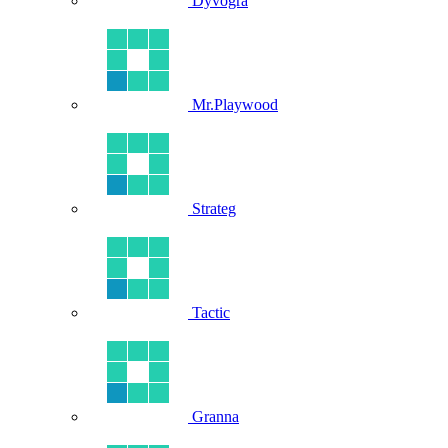
Dyvogra
Mr.Playwood
Strateg
Tactic
Granna