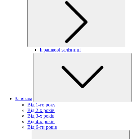
Іграшкові залізниці
За віком
Від 1-го року
Від 2-х років
Від 3-х років
Від 4-х років
Від 6-ти років