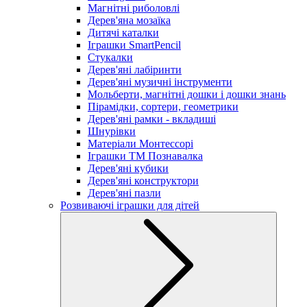
Магнітні риболовлі
Дерев'яна мозаїка
Дитячі каталки
Іграшки SmartPencil
Стукалки
Дерев'яні лабіринти
Дерев'яні музичні інструменти
Мольберти, магнітні дошки і дошки знань
Пірамідки, сортери, геометрики
Дерев'яні рамки - вкладиші
Шнурівки
Матеріали Монтессорі
Іграшки ТМ Познавалка
Дерев'яні кубики
Дерев'яні конструктори
Дерев'яні пазли
Розвиваючі іграшки для дітей