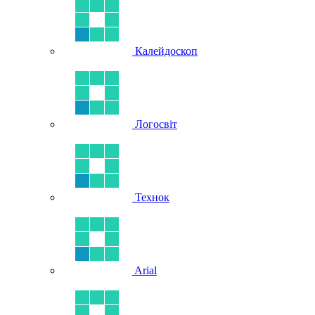
Калейдоскоп
Логосвіт
Технок
Arial