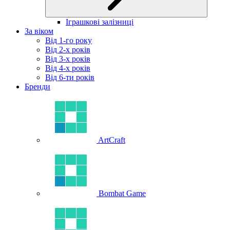
Іграшкові залізниці
За віком
Від 1-го року
Від 2-х років
Від 3-х років
Від 4-х років
Від 6-ти років
Бренди
ArtCraft
Bombat Game