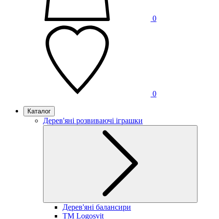
0
0
Каталог
Дерев'яні розвиваючі іграшки
Дерев'яні балансири
TM Logosvit