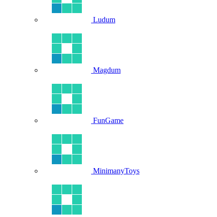
Ludum
Magdum
FunGame
MinimanyToys