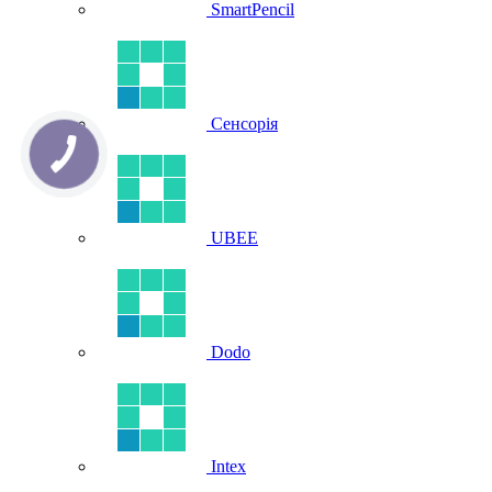
SmartPencil
Сенсорія
UBEE
Dodo
Intex