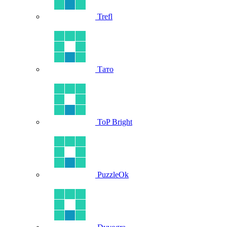
Trefl
Тато
ToP Bright
PuzzleOk