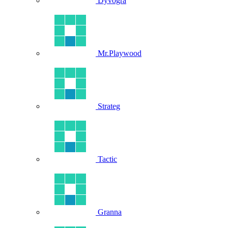
Dyvogra
Mr.Playwood
Strateg
Tactic
Granna