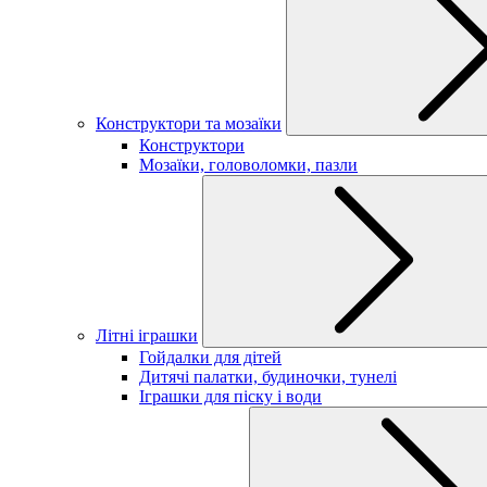
Конструктори та мозаїки
Конструктори
Мозаїки, головоломки, пазли
Літні іграшки
Гойдалки для дітей
Дитячі палатки, будиночки, тунелі
Іграшки для піску і води