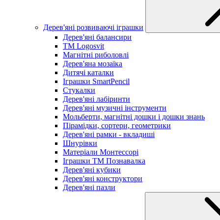
Дерев'яні розвиваючі іграшки
Дерев'яні балансири
TM Logosvit
Магнітні риболовлі
Дерев'яна мозаїка
Дитячі каталки
Іграшки SmartPencil
Стукалки
Дерев'яні лабіринти
Дерев'яні музичні інструменти
Мольберти, магнітні дошки і дошки знань
Пірамідки, сортери, геометрики
Дерев'яні рамки - вкладиші
Шнурівки
Матеріали Монтессорі
Іграшки ТМ Познавалка
Дерев'яні кубики
Дерев'яні конструктори
Дерев'яні пазли