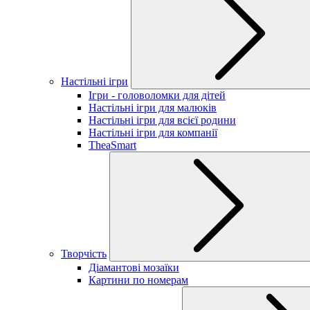
Настільні ігри
Ігри - головоломки для дітей
Настільні ігри для малюків
Настільні ігри для всієї родини
Настільні ігри для компанії
TheaSmart
Творчість
Діамантові мозаїки
Картини по номерам