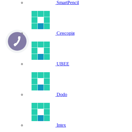
SmartPencil
Сенсорія
UBEE
Dodo
Intex