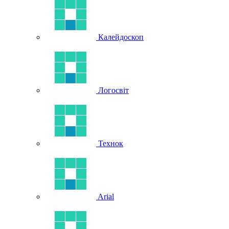
Калейдоскоп
Логосвіт
Технок
Arial