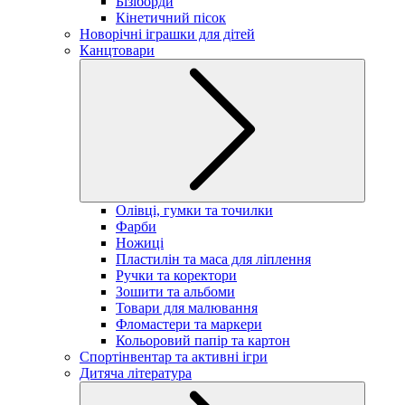
Бізіборди
Кінетичний пісок
Новорічні іграшки для дітей
Канцтовари
Олівці, гумки та точилки
Фарби
Ножиці
Пластилін та маса для ліплення
Ручки та коректори
Зошити та альбоми
Товари для малювання
Фломастери та маркери
Кольоровий папір та картон
Спортінвентар та активні ігри
Дитяча література