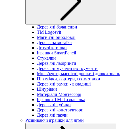
Дерев'яні балансири
TM Logosvit
Магнітні риболовлі
Дерев'яна мозаїка
Дитячі каталки
Іграшки SmartPencil
Стукалки
Дерев'яні лабіринти
Дерев'яні музичні інструменти
Мольберти, магнітні дошки і дошки знань
Пірамідки, сортери, геометрики
Дерев'яні рамки - вкладиші
Шнурівки
Матеріали Монтессорі
Іграшки ТМ Познавалка
Дерев'яні кубики
Дерев'яні конструктори
Дерев'яні пазли
Розвиваючі іграшки для дітей