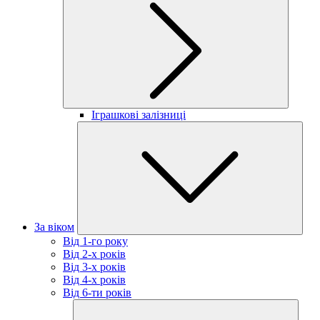
Іграшкові залізниці
За віком
Від 1-го року
Від 2-х років
Від 3-х років
Від 4-х років
Від 6-ти років