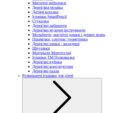
Магнітні риболовлі
Дерев'яна мозаїка
Дитячі каталки
Іграшки SmartPencil
Стукалки
Дерев'яні лабіринти
Дерев'яні музичні інструменти
Мольберти, магнітні дошки і дошки знань
Пірамідки, сортери, геометрики
Дерев'яні рамки - вкладиші
Шнурівки
Матеріали Монтессорі
Іграшки ТМ Познавалка
Дерев'яні кубики
Дерев'яні конструктори
Дерев'яні пазли
Розвиваючі іграшки для дітей