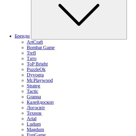
Бренди
ArtCraft
Bombat Game
Trefl
Тато
ToP Bright
PuzzleOk
Dyvogra
Mr.Playwood
Strateg
Tactic
Granna
Калейдоскоп
Логосвіт
Технок
Arial
Ludum
Magdum
FunGame