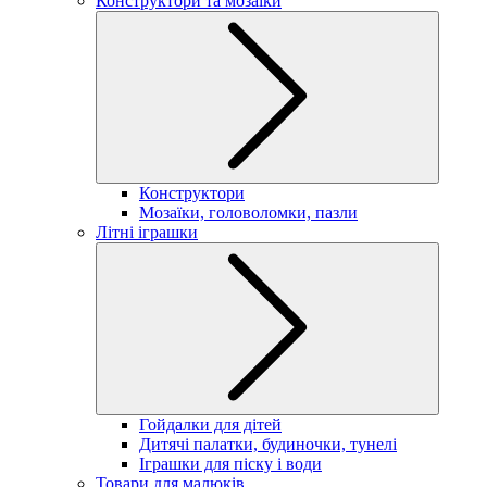
Конструктори та мозаїки
Конструктори
Мозаїки, головоломки, пазли
Літні іграшки
Гойдалки для дітей
Дитячі палатки, будиночки, тунелі
Іграшки для піску і води
Товари для малюків