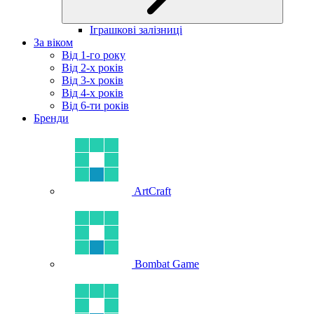
Іграшкові залізниці
За віком
Від 1-го року
Від 2-х років
Від 3-х років
Від 4-х років
Від 6-ти років
Бренди
ArtCraft
Bombat Game