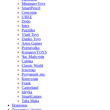
MinimanyToys
SmartPencil
Сенсорія
UBEE
Dodo
Intex
Puzzlika
Vladi Toys
Danko Toys
Artos Games
Poznavalka
KomarovTOYS
Час Майстрів
Cubika
Classic World
Ігротеко
Розумний лис
Книголав
Frank
Castorland
Ideyka
SmartGames
Taka Maka
Новинки
Доставка / оплата