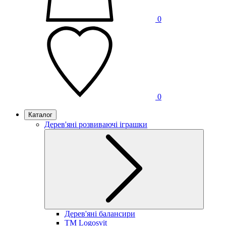
0
0
Каталог
Дерев'яні розвиваючі іграшки
Дерев'яні балансири
TM Logosvit