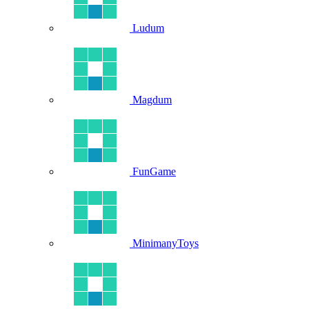
Ludum
Magdum
FunGame
MinimanyToys