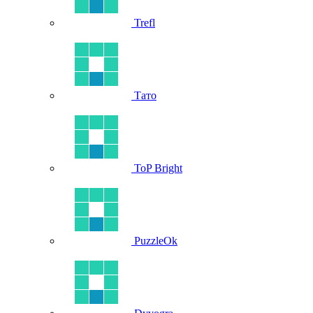
Trefl
Тато
ToP Bright
PuzzleOk