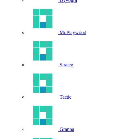
Dyvogra
Mr.Playwood
Strateg
Tactic
Granna