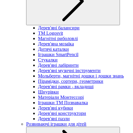
Дерев'яні балансири
TM Logosvit
Магнітні риболовлі
Дерев'яна мозаїка
Дитячі каталки
Іграшки SmartPencil
Стукалки
Дерев'яні лабіринти
Дерев'яні музичні інструменти
Мольберти, магнітні дошки і дошки знань
Пірамідки, сортери, геометрики
Дерев'яні рамки - вкладиші
Шнурівки
Матеріали Монтессорі
Іграшки ТМ Познавалка
Дерев'яні кубики
Дерев'яні конструктори
Дерев'яні пазли
Розвиваючі іграшки для дітей