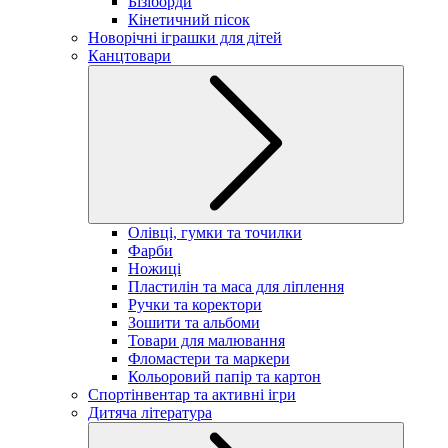
Бізіборди
Кінетичний пісок
Новорічні іграшки для дітей
Канцтовари
Олівці, гумки та точилки
Фарби
Ножиці
Пластилін та маса для ліплення
Ручки та коректори
Зошити та альбоми
Товари для малювання
Фломастери та маркери
Кольоровий папір та картон
Спортінвентар та активні ігри
Дитяча література