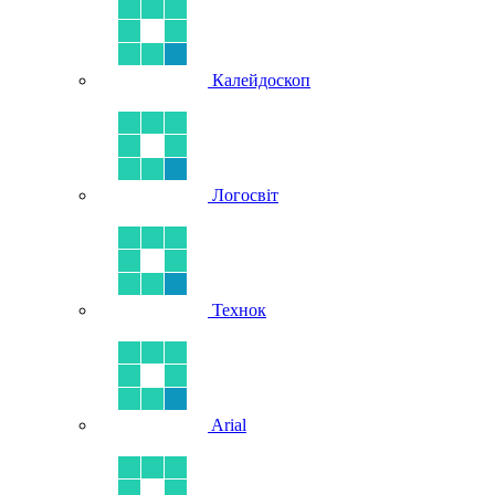
Калейдоскоп
Логосвіт
Технок
Arial