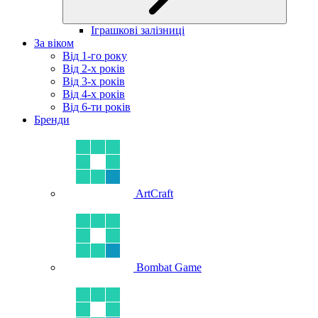
Іграшкові залізниці
За віком
Від 1-го року
Від 2-х років
Від 3-х років
Від 4-х років
Від 6-ти років
Бренди
ArtCraft
Bombat Game