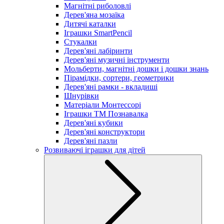
Магнітні риболовлі
Дерев'яна мозаїка
Дитячі каталки
Іграшки SmartPencil
Стукалки
Дерев'яні лабіринти
Дерев'яні музичні інструменти
Мольберти, магнітні дошки і дошки знань
Пірамідки, сортери, геометрики
Дерев'яні рамки - вкладиші
Шнурівки
Матеріали Монтессорі
Іграшки ТМ Познавалка
Дерев'яні кубики
Дерев'яні конструктори
Дерев'яні пазли
Розвиваючі іграшки для дітей