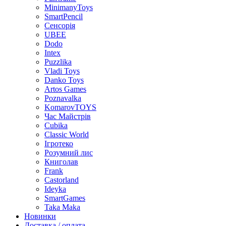
MinimanyToys
SmartPencil
Сенсорія
UBEE
Dodo
Intex
Puzzlika
Vladi Toys
Danko Toys
Artos Games
Poznavalka
KomarovTOYS
Час Майстрів
Cubika
Classic World
Ігротеко
Розумний лис
Книголав
Frank
Castorland
Ideyka
SmartGames
Taka Maka
Новинки
Доставка / оплата