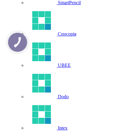
SmartPencil
Сенсорія
UBEE
Dodo
Intex