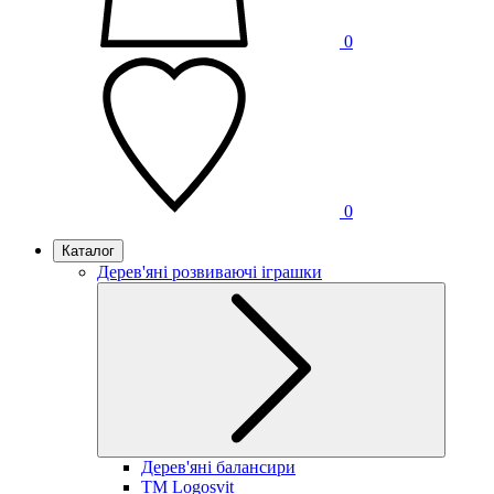
0
0
Каталог
Дерев'яні розвиваючі іграшки
Дерев'яні балансири
TM Logosvit