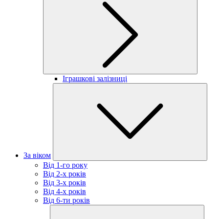
Іграшкові залізниці
За віком
Від 1-го року
Від 2-х років
Від 3-х років
Від 4-х років
Від 6-ти років