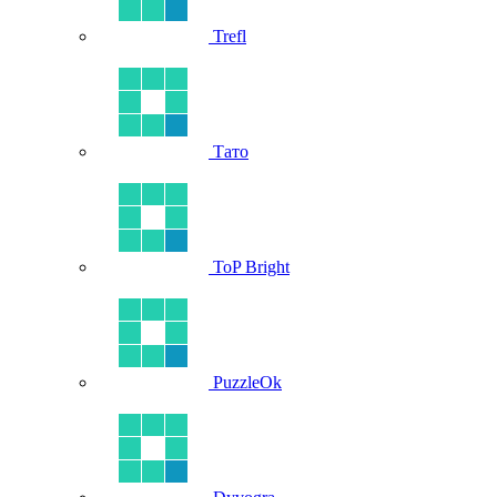
Trefl
Тато
ToP Bright
PuzzleOk