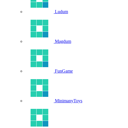
Ludum
Magdum
FunGame
MinimanyToys