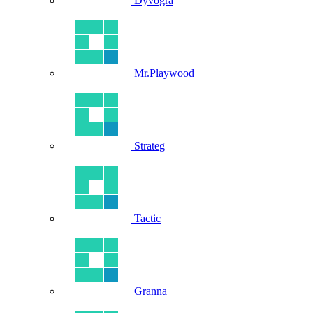
Dyvogra
Mr.Playwood
Strateg
Tactic
Granna