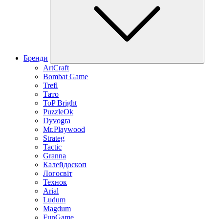
Бренди
ArtCraft
Bombat Game
Trefl
Тато
ToP Bright
PuzzleOk
Dyvogra
Mr.Playwood
Strateg
Tactic
Granna
Калейдоскоп
Логосвіт
Технок
Arial
Ludum
Magdum
FunGame