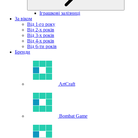
Іграшкові залізниці
За віком
Від 1-го року
Від 2-х років
Від 3-х років
Від 4-х років
Від 6-ти років
Бренди
ArtCraft
Bombat Game