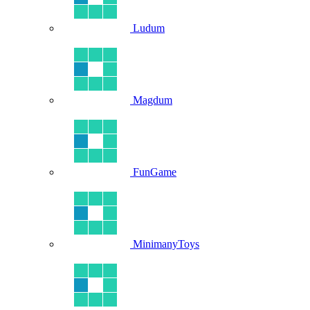
Ludum
Magdum
FunGame
MinimanyToys