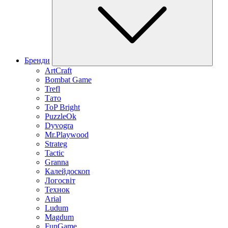
Бренди
ArtCraft
Bombat Game
Trefl
Тато
ToP Bright
PuzzleOk
Dyvogra
Mr.Playwood
Strateg
Tactic
Granna
Калейдоскоп
Логосвіт
Технок
Arial
Ludum
Magdum
FunGame