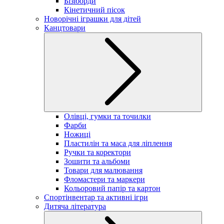
Бізіборди
Кінетичний пісок
Новорічні іграшки для дітей
Канцтовари
Олівці, гумки та точилки
Фарби
Ножиці
Пластилін та маса для ліплення
Ручки та коректори
Зошити та альбоми
Товари для малювання
Фломастери та маркери
Кольоровий папір та картон
Спортінвентар та активні ігри
Дитяча література