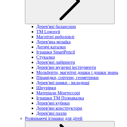
Дерев'яні балансири
TM Logosvit
Магнітні риболовлі
Дерев'яна мозаїка
Дитячі каталки
Іграшки SmartPencil
Стукалки
Дерев'яні лабіринти
Дерев'яні музичні інструменти
Мольберти, магнітні дошки і дошки знань
Пірамідки, сортери, геометрики
Дерев'яні рамки - вкладиші
Шнурівки
Матеріали Монтессорі
Іграшки ТМ Познавалка
Дерев'яні кубики
Дерев'яні конструктори
Дерев'яні пазли
Розвиваючі іграшки для дітей