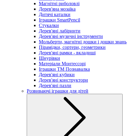
Магнітні риболовлі
Дерев'яна мозаїка
Дитячі каталки
Іграшки SmartPencil
Стукалки
Дерев'яні лабіринти
Дерев'яні музичні інструменти
Мольберти, магнітні дошки і дошки знань
Пірамідки, сортери, геометрики
Дерев'яні рамки - вкладиші
Шнурівки
Матеріали Монтессорі
Іграшки ТМ Познавалка
Дерев'яні кубики
Дерев'яні конструктори
Дерев'яні пазли
Розвиваючі іграшки для дітей