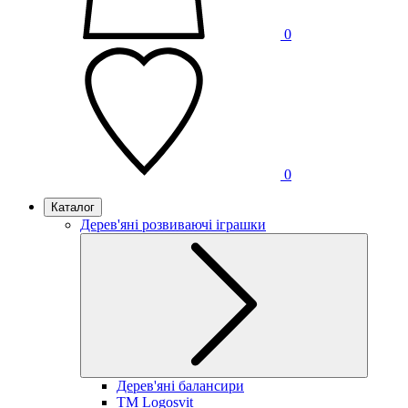
0
0
Каталог
Дерев'яні розвиваючі іграшки
Дерев'яні балансири
TM Logosvit