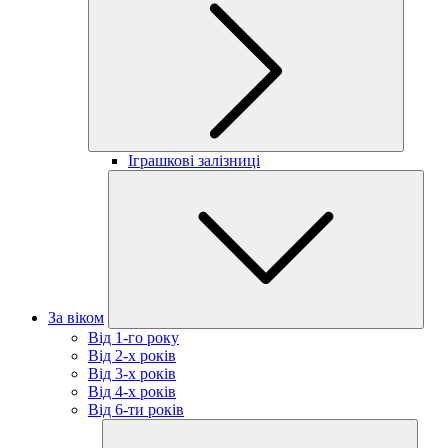
Іграшкові залізниці
За віком
Від 1-го року
Від 2-х років
Від 3-х років
Від 4-х років
Від 6-ти років