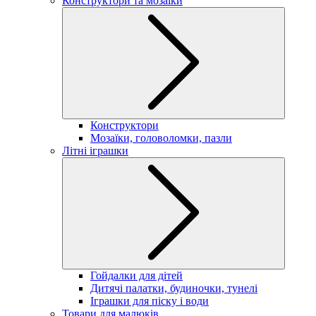
Конструктори та мозаїки
Конструктори
Мозаїки, головоломки, пазли
Літні іграшки
Гойдалки для дітей
Дитячі палатки, будиночки, тунелі
Іграшки для піску і води
Товари для малюків