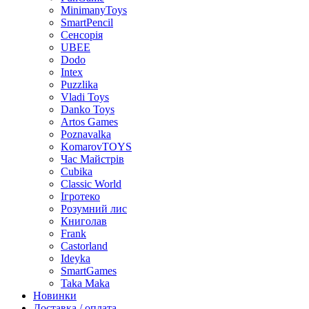
MinimanyToys
SmartPencil
Сенсорія
UBEE
Dodo
Intex
Puzzlika
Vladi Toys
Danko Toys
Artos Games
Poznavalka
KomarovTOYS
Час Майстрів
Cubika
Classic World
Ігротеко
Розумний лис
Книголав
Frank
Castorland
Ideyka
SmartGames
Taka Maka
Новинки
Доставка / оплата