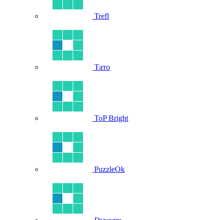
Trefl
Тато
ToP Bright
PuzzleOk