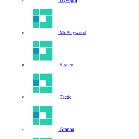
Dyvogra
Mr.Playwood
Strateg
Tactic
Granna