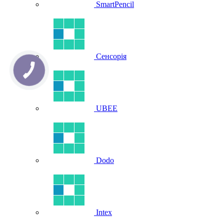
SmartPencil
Сенсорія
UBEE
Dodo
Intex