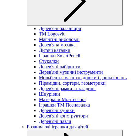
Дерев'яні балансири
TM Logosvit
Магнітні риболовлі
Дерев'яна мозаїка
Дитячі каталки
Іграшки SmartPencil
Стукалки
Дерев'яні лабіринти
Дерев'яні музичні інструменти
Мольберти, магнітні дошки і дошки знань
Пірамідки, сортери, геометрики
Дерев'яні рамки - вкладиші
Шнурівки
Матеріали Монтессорі
Іграшки ТМ Познавалка
Дерев'яні кубики
Дерев'яні конструктори
Дерев'яні пазли
Розвиваючі іграшки для дітей