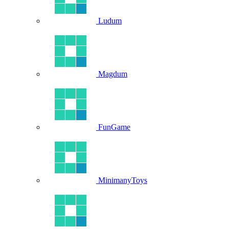
Ludum
Magdum
FunGame
MinimanyToys