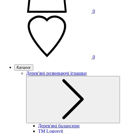
0
0
Каталог
Дерев'яні розвиваючі іграшки
Дерев'яні балансири
TM Logosvit