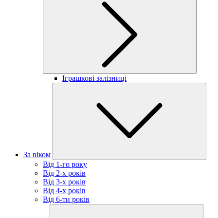
Іграшкові залізниці
За віком
Від 1-го року
Від 2-х років
Від 3-х років
Від 4-х років
Від 6-ти років