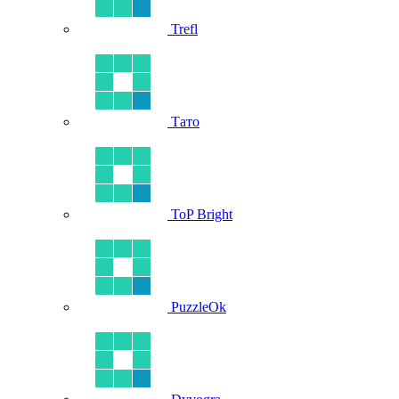
Trefl
Тато
ToP Bright
PuzzleOk