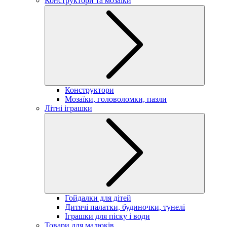
Конструктори та мозаїки
Конструктори
Мозаїки, головоломки, пазли
Літні іграшки
Гойдалки для дітей
Дитячі палатки, будиночки, тунелі
Іграшки для піску і води
Товари для малюків