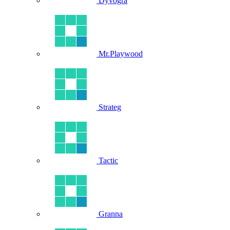
Dyvogra
Mr.Playwood
Strateg
Tactic
Granna