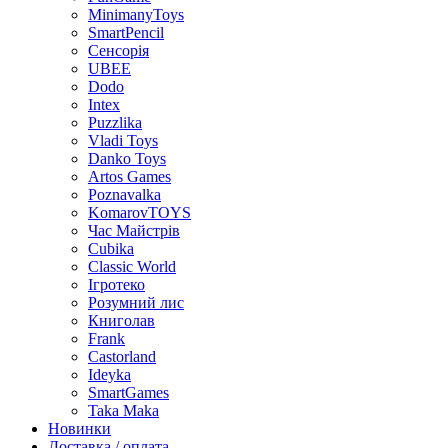
MinimanyToys
SmartPencil
Сенсорія
UBEE
Dodo
Intex
Puzzlika
Vladi Toys
Danko Toys
Artos Games
Poznavalka
KomarovTOYS
Час Майстрів
Cubika
Classic World
Ігротеко
Розумний лис
Книголав
Frank
Castorland
Ideyka
SmartGames
Taka Maka
Новинки
Доставка / оплата