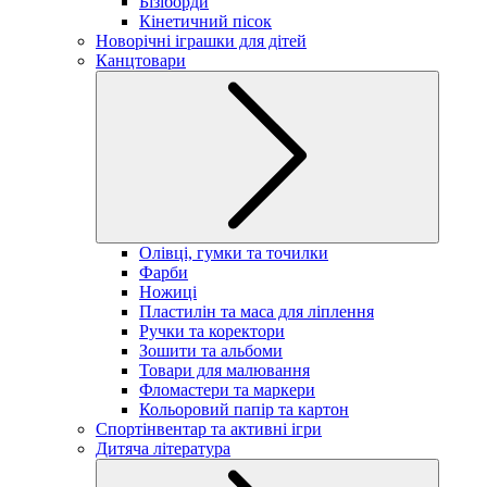
Бізіборди
Кінетичний пісок
Новорічні іграшки для дітей
Канцтовари
Олівці, гумки та точилки
Фарби
Ножиці
Пластилін та маса для ліплення
Ручки та коректори
Зошити та альбоми
Товари для малювання
Фломастери та маркери
Кольоровий папір та картон
Спортінвентар та активні ігри
Дитяча література