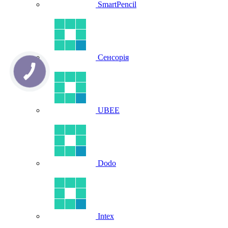
SmartPencil
Сенсорія
UBEE
Dodo
Intex