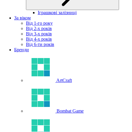
Іграшкові залізниці
За віком
Від 1-го року
Від 2-х років
Від 3-х років
Від 4-х років
Від 6-ти років
Бренди
ArtCraft
Bombat Game