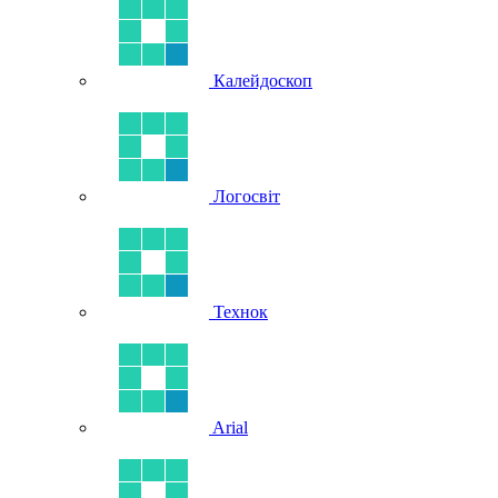
Калейдоскоп
Логосвіт
Технок
Arial