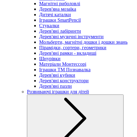
Магнітні риболовлі
Дерев'яна мозаїка
Дитячі каталки
Іграшки SmartPencil
Стукалки
Дерев'яні лабіринти
Дерев'яні музичні інструменти
Мольберти, магнітні дошки і дошки знань
Пірамідки, сортери, геометрики
Дерев'яні рамки - вкладиші
Шнурівки
Матеріали Монтессорі
Іграшки ТМ Познавалка
Дерев'яні кубики
Дерев'яні конструктори
Дерев'яні пазли
Розвиваючі іграшки для дітей