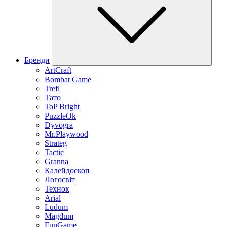
Бренди
ArtCraft
Bombat Game
Trefl
Тато
ToP Bright
PuzzleOk
Dyvogra
Mr.Playwood
Strateg
Tactic
Granna
Калейдоскоп
Логосвіт
Технок
Arial
Ludum
Magdum
FunGame