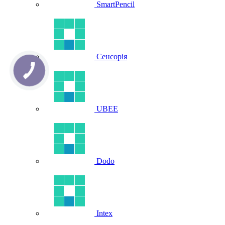
SmartPencil
Сенсорія
UBEE
Dodo
Intex