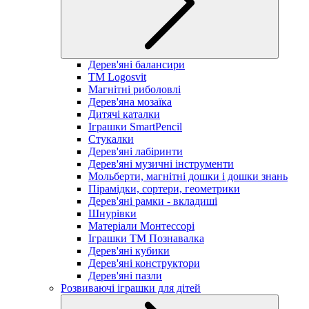
Дерев'яні балансири
TM Logosvit
Магнітні риболовлі
Дерев'яна мозаїка
Дитячі каталки
Іграшки SmartPencil
Стукалки
Дерев'яні лабіринти
Дерев'яні музичні інструменти
Мольберти, магнітні дошки і дошки знань
Пірамідки, сортери, геометрики
Дерев'яні рамки - вкладиші
Шнурівки
Матеріали Монтессорі
Іграшки ТМ Познавалка
Дерев'яні кубики
Дерев'яні конструктори
Дерев'яні пазли
Розвиваючі іграшки для дітей