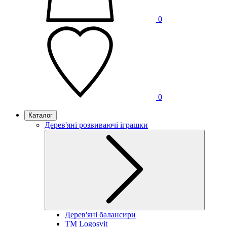
0
0
Каталог
Дерев'яні розвиваючі іграшки
Дерев'яні балансири
TM Logosvit