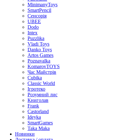
MinimanyToys
SmartPencil
Сенсорія
UBEE
Dodo
Intex
Puzzlika
Vladi Toys
Danko Toys
Artos Games
Poznavalka
KomarovTOYS
Час Майстрів
Cubika
Classic World
Ігротеко
Розумний лис
Книголав
Frank
Castorland
Ideyka
SmartGames
Taka Maka
Новинки
Доставка / оплата