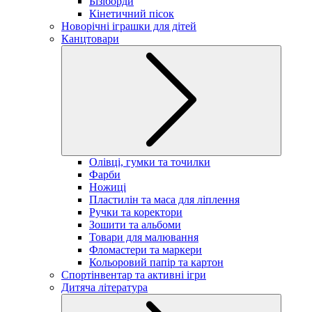
Бізіборди
Кінетичний пісок
Новорічні іграшки для дітей
Канцтовари
Олівці, гумки та точилки
Фарби
Ножиці
Пластилін та маса для ліплення
Ручки та коректори
Зошити та альбоми
Товари для малювання
Фломастери та маркери
Кольоровий папір та картон
Спортінвентар та активні ігри
Дитяча література