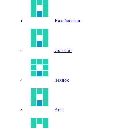
Калейдоскоп
Логосвіт
Технок
Arial