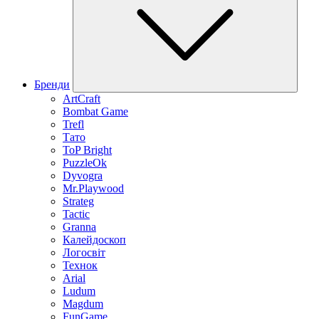
Бренди
ArtCraft
Bombat Game
Trefl
Тато
ToP Bright
PuzzleOk
Dyvogra
Mr.Playwood
Strateg
Tactic
Granna
Калейдоскоп
Логосвіт
Технок
Arial
Ludum
Magdum
FunGame