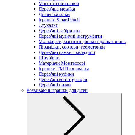
Магнітні риболовлі
Дерев'яна мозаїка
Дитячі каталки
Іграшки SmartPencil
Стукалки
Дерев'яні лабіринти
Дерев'яні музичні інструменти
Мольберти, магнітні дошки і дошки знань
Пірамідки, сортери, геометрики
Дерев'яні рамки - вкладиші
Шнурівки
Матеріали Монтессорі
Іграшки ТМ Познавалка
Дерев'яні кубики
Дерев'яні конструктори
Дерев'яні пазли
Розвиваючі іграшки для дітей