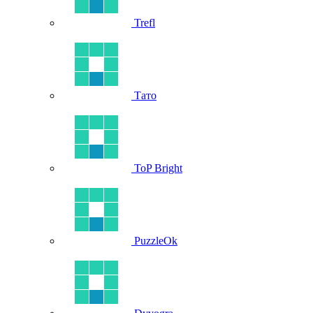
Trefl
Тато
ToP Bright
PuzzleOk