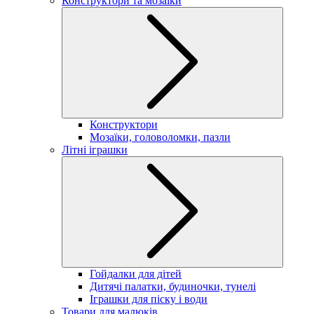
Конструктори та мозаїки
Конструктори
Мозаїки, головоломки, пазли
Літні іграшки
Гойдалки для дітей
Дитячі палатки, будиночки, тунелі
Іграшки для піску і води
Товари для малюків