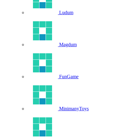
Ludum
Magdum
FunGame
MinimanyToys