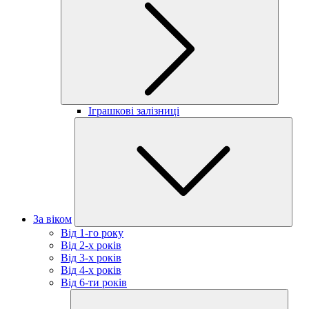
Іграшкові залізниці
За віком
Від 1-го року
Від 2-х років
Від 3-х років
Від 4-х років
Від 6-ти років