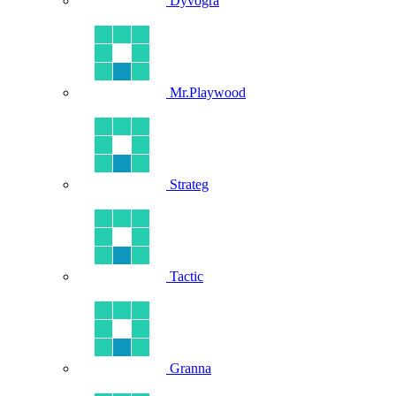
Dyvogra
Mr.Playwood
Strateg
Tactic
Granna