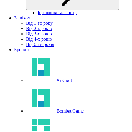
Іграшкові залізниці
За віком
Від 1-го року
Від 2-х років
Від 3-х років
Від 4-х років
Від 6-ти років
Бренди
ArtCraft
Bombat Game