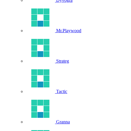
Dyvogra
Mr.Playwood
Strateg
Tactic
Granna