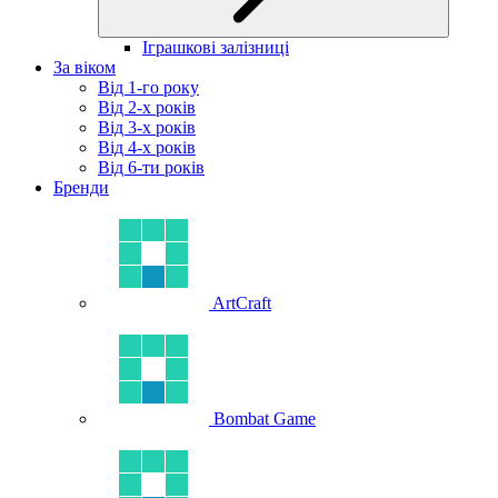
Іграшкові залізниці
За віком
Від 1-го року
Від 2-х років
Від 3-х років
Від 4-х років
Від 6-ти років
Бренди
ArtCraft
Bombat Game