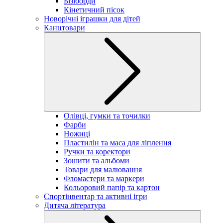
Бізіборди
Кінетичний пісок
Новорічні іграшки для дітей
Канцтовари
Олівці, гумки та точилки
Фарби
Ножиці
Пластилін та маса для ліплення
Ручки та коректори
Зошити та альбоми
Товари для малювання
Фломастери та маркери
Кольоровий папір та картон
Спортінвентар та активні ігри
Дитяча література