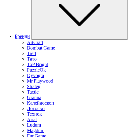
Бренди
ArtCraft
Bombat Game
Trefl
Тато
ToP Bright
PuzzleOk
Dyvogra
Mr.Playwood
Strateg
Tactic
Granna
Калейдоскоп
Логосвіт
Технок
Arial
Ludum
Magdum
FunGame