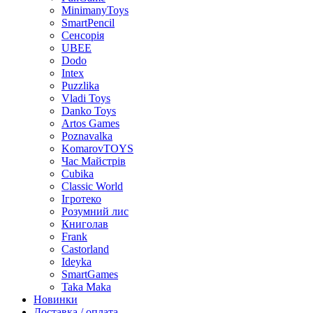
MinimanyToys
SmartPencil
Сенсорія
UBEE
Dodo
Intex
Puzzlika
Vladi Toys
Danko Toys
Artos Games
Poznavalka
KomarovTOYS
Час Майстрів
Cubika
Classic World
Ігротеко
Розумний лис
Книголав
Frank
Castorland
Ideyka
SmartGames
Taka Maka
Новинки
Доставка / оплата