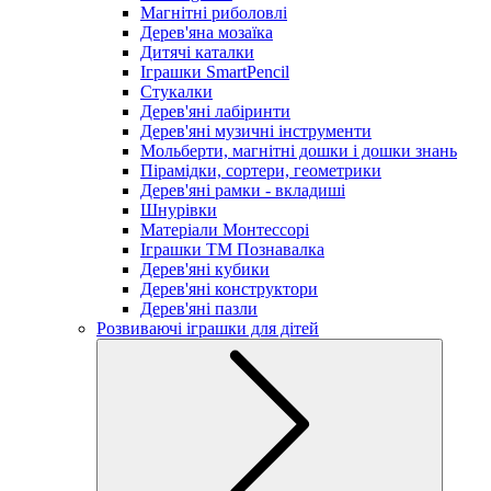
Магнітні риболовлі
Дерев'яна мозаїка
Дитячі каталки
Іграшки SmartPencil
Стукалки
Дерев'яні лабіринти
Дерев'яні музичні інструменти
Мольберти, магнітні дошки і дошки знань
Пірамідки, сортери, геометрики
Дерев'яні рамки - вкладиші
Шнурівки
Матеріали Монтессорі
Іграшки ТМ Познавалка
Дерев'яні кубики
Дерев'яні конструктори
Дерев'яні пазли
Розвиваючі іграшки для дітей