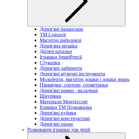
Дерев'яні балансири
TM Logosvit
Магнітні риболовлі
Дерев'яна мозаїка
Дитячі каталки
Іграшки SmartPencil
Стукалки
Дерев'яні лабіринти
Дерев'яні музичні інструменти
Мольберти, магнітні дошки і дошки знань
Пірамідки, сортери, геометрики
Дерев'яні рамки - вкладиші
Шнурівки
Матеріали Монтессорі
Іграшки ТМ Познавалка
Дерев'яні кубики
Дерев'яні конструктори
Дерев'яні пазли
Розвиваючі іграшки для дітей