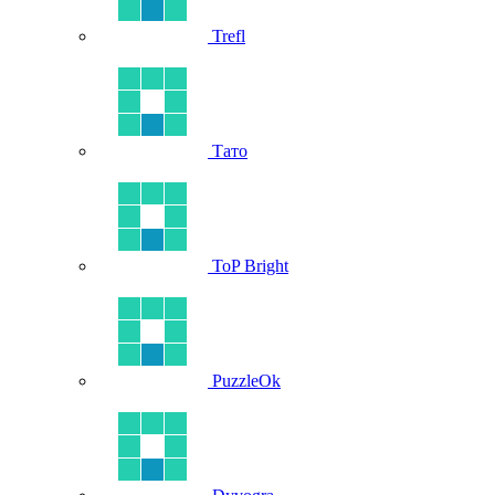
Trefl
Тато
ToP Bright
PuzzleOk