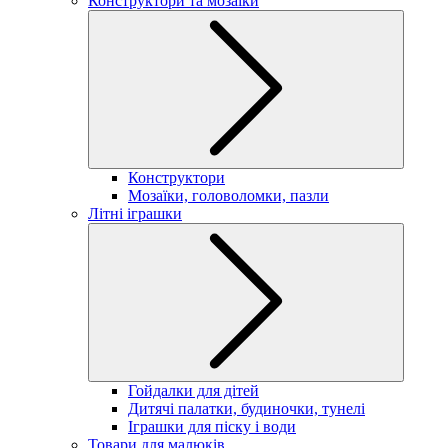
Конструктори та мозаїки
Конструктори
Мозаїки, головоломки, пазли
Літні іграшки
Гойдалки для дітей
Дитячі палатки, будиночки, тунелі
Іграшки для піску і води
Товари для малюків