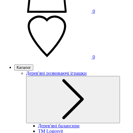
0
0
Каталог
Дерев'яні розвиваючі іграшки
Дерев'яні балансири
TM Logosvit