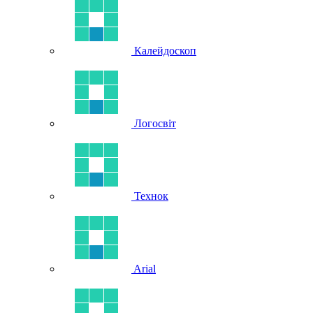
Калейдоскоп
Логосвіт
Технок
Arial