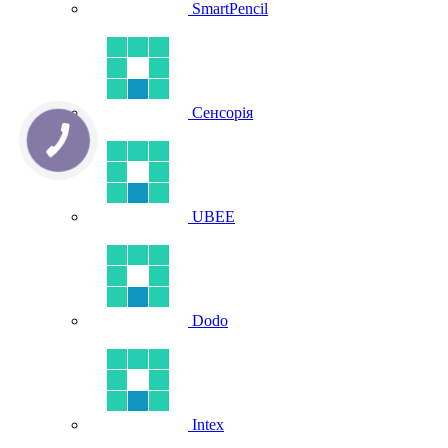
SmartPencil
Сенсорія
UBEE
Dodo
Intex