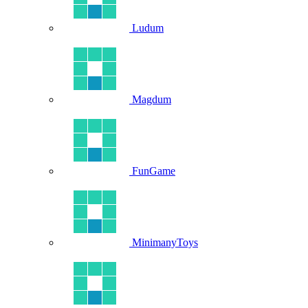
Ludum
Magdum
FunGame
MinimanyToys