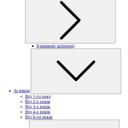
Іграшкові залізниці
За віком
Від 1-го року
Від 2-х років
Від 3-х років
Від 4-х років
Від 6-ти років