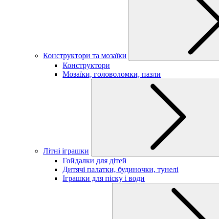
Конструктори та мозаїки
Конструктори
Мозаїки, головоломки, пазли
Літні іграшки
Гойдалки для дітей
Дитячі палатки, будиночки, тунелі
Іграшки для піску і води