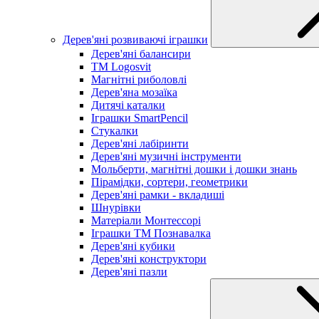
Дерев'яні розвиваючі іграшки
Дерев'яні балансири
TM Logosvit
Магнітні риболовлі
Дерев'яна мозаїка
Дитячі каталки
Іграшки SmartPencil
Стукалки
Дерев'яні лабіринти
Дерев'яні музичні інструменти
Мольберти, магнітні дошки і дошки знань
Пірамідки, сортери, геометрики
Дерев'яні рамки - вкладиші
Шнурівки
Матеріали Монтессорі
Іграшки ТМ Познавалка
Дерев'яні кубики
Дерев'яні конструктори
Дерев'яні пазли