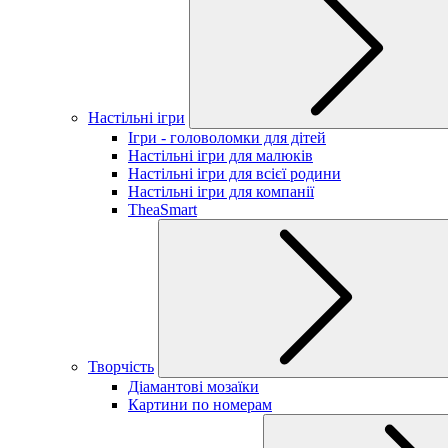
Настільні ігри
Ігри - головоломки для дітей
Настільні ігри для малюків
Настільні ігри для всієї родини
Настільні ігри для компанії
TheaSmart
Творчість
Діамантові мозаїки
Картини по номерам