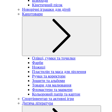
Бізіборди
Кінетичний пісок
Новорічні іграшки для дітей
Канцтовари
Олівці, гумки та точилки
Фарби
Ножиці
Пластилін та маса для ліплення
Ручки та коректори
Зошити та альбоми
Товари для малювання
Фломастери та маркери
Кольоровий папір та картон
Спортінвентар та активні ігри
Дитяча література