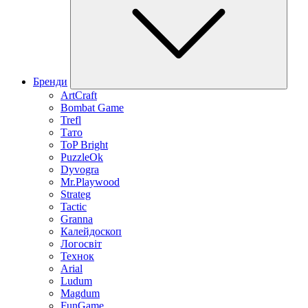
Бренди
ArtCraft
Bombat Game
Trefl
Тато
ToP Bright
PuzzleOk
Dyvogra
Mr.Playwood
Strateg
Tactic
Granna
Калейдоскоп
Логосвіт
Технок
Arial
Ludum
Magdum
FunGame