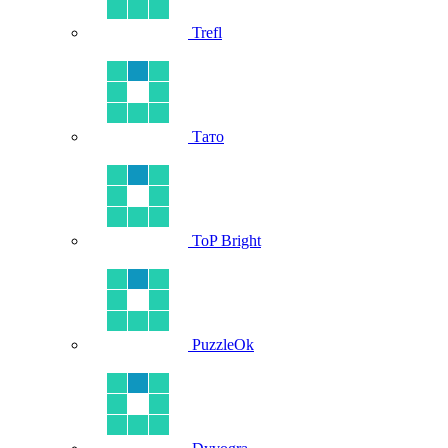
Trefl
Тато
ToP Bright
PuzzleOk