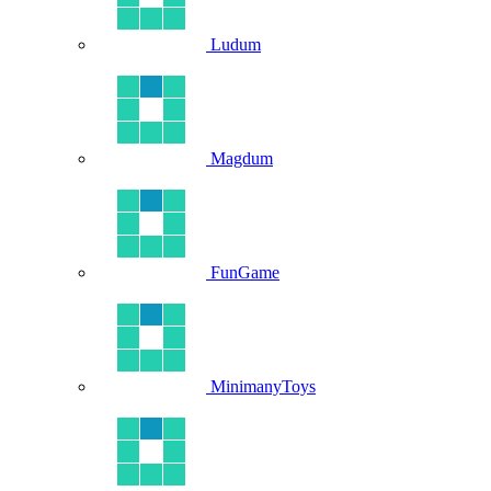
Ludum
Magdum
FunGame
MinimanyToys