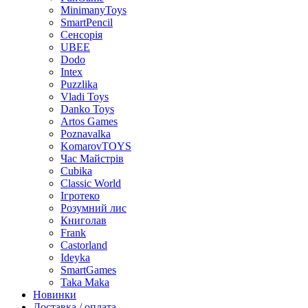
MinimanyToys
SmartPencil
Сенсорія
UBEE
Dodo
Intex
Puzzlika
Vladi Toys
Danko Toys
Artos Games
Poznavalka
KomarovTOYS
Час Майстрів
Cubika
Classic World
Ігротеко
Розумний лис
Книголав
Frank
Castorland
Ideyka
SmartGames
Taka Maka
Новинки
Доставка / оплата