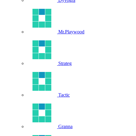
Dyvogra
Mr.Playwood
Strateg
Tactic
Granna