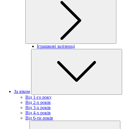
Іграшкові залізниці
За віком
Від 1-го року
Від 2-х років
Від 3-х років
Від 4-х років
Від 6-ти років