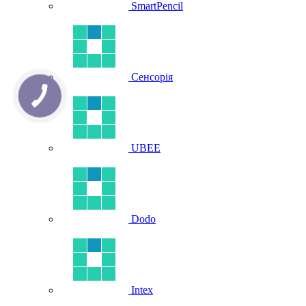
SmartPencil
Сенсорія
UBEE
Dodo
Intex