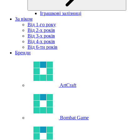
Іграшкові залізниці
За віком
Від 1-го року
Від 2-х років
Від 3-х років
Від 4-х років
Від 6-ти років
Бренди
ArtCraft
Bombat Game