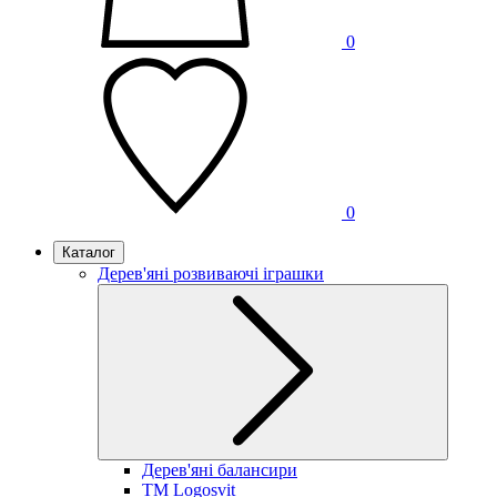
0
0
Каталог
Дерев'яні розвиваючі іграшки
Дерев'яні балансири
TM Logosvit