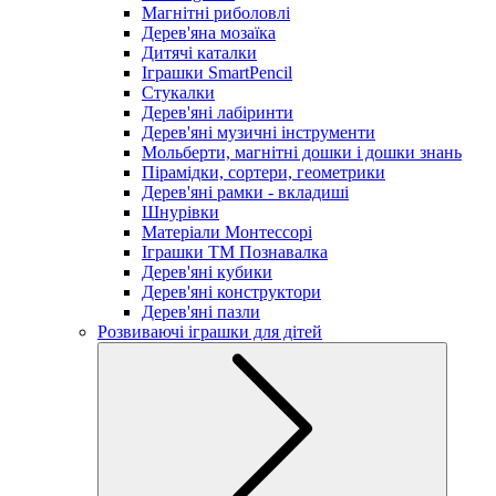
Магнітні риболовлі
Дерев'яна мозаїка
Дитячі каталки
Іграшки SmartPencil
Стукалки
Дерев'яні лабіринти
Дерев'яні музичні інструменти
Мольберти, магнітні дошки і дошки знань
Пірамідки, сортери, геометрики
Дерев'яні рамки - вкладиші
Шнурівки
Матеріали Монтессорі
Іграшки ТМ Познавалка
Дерев'яні кубики
Дерев'яні конструктори
Дерев'яні пазли
Розвиваючі іграшки для дітей