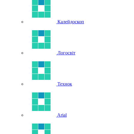
Калейдоскоп
Логосвіт
Технок
Arial