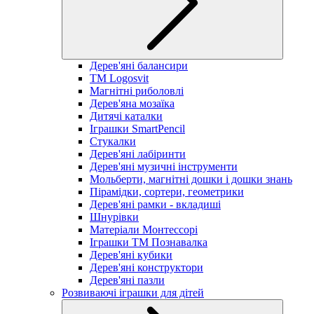
Дерев'яні балансири
TM Logosvit
Магнітні риболовлі
Дерев'яна мозаїка
Дитячі каталки
Іграшки SmartPencil
Стукалки
Дерев'яні лабіринти
Дерев'яні музичні інструменти
Мольберти, магнітні дошки і дошки знань
Пірамідки, сортери, геометрики
Дерев'яні рамки - вкладиші
Шнурівки
Матеріали Монтессорі
Іграшки ТМ Познавалка
Дерев'яні кубики
Дерев'яні конструктори
Дерев'яні пазли
Розвиваючі іграшки для дітей