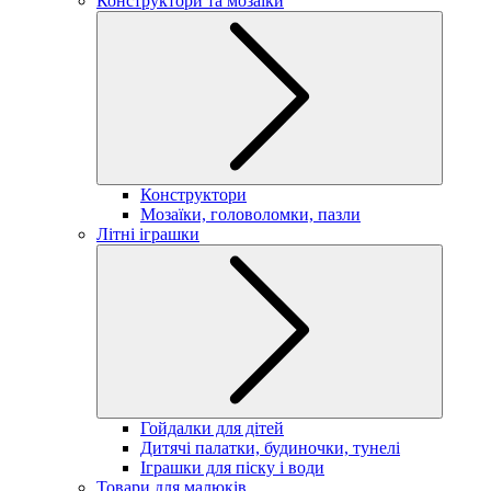
Конструктори та мозаїки
Конструктори
Мозаїки, головоломки, пазли
Літні іграшки
Гойдалки для дітей
Дитячі палатки, будиночки, тунелі
Іграшки для піску і води
Товари для малюків