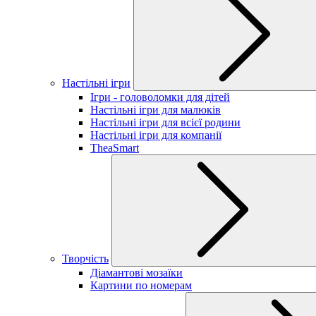
Настільні ігри
Ігри - головоломки для дітей
Настільні ігри для малюків
Настільні ігри для всієї родини
Настільні ігри для компанії
TheaSmart
Творчість
Діамантові мозаїки
Картини по номерам