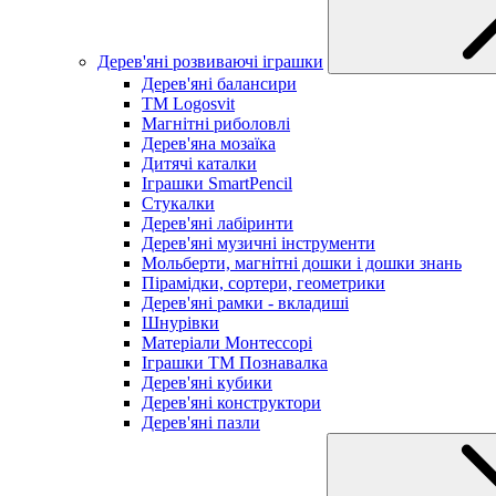
Дерев'яні розвиваючі іграшки
Дерев'яні балансири
TM Logosvit
Магнітні риболовлі
Дерев'яна мозаїка
Дитячі каталки
Іграшки SmartPencil
Стукалки
Дерев'яні лабіринти
Дерев'яні музичні інструменти
Мольберти, магнітні дошки і дошки знань
Пірамідки, сортери, геометрики
Дерев'яні рамки - вкладиші
Шнурівки
Матеріали Монтессорі
Іграшки ТМ Познавалка
Дерев'яні кубики
Дерев'яні конструктори
Дерев'яні пазли