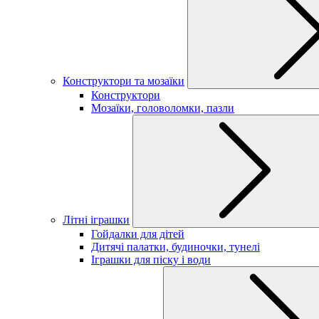
Конструктори та мозаїки
Конструктори
Мозаїки, головоломки, пазли
Літні іграшки
Гойдалки для дітей
Дитячі палатки, будиночки, тунелі
Іграшки для піску і води