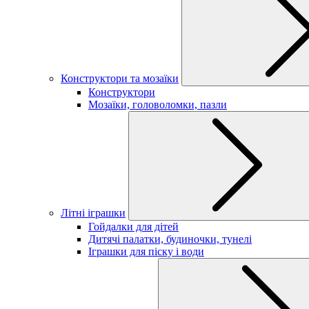
Конструктори та мозаїки
Конструктори
Мозаїки, головоломки, пазли
Літні іграшки
Гойдалки для дітей
Дитячі палатки, будиночки, тунелі
Іграшки для піску і води