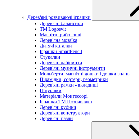
Дерев'яні розвиваючі іграшки
Дерев'яні балансири
TM Logosvit
Магнітні риболовлі
Дерев'яна мозаїка
Дитячі каталки
Іграшки SmartPencil
Стукалки
Дерев'яні лабіринти
Дерев'яні музичні інструменти
Мольберти, магнітні дошки і дошки знань
Пірамідки, сортери, геометрики
Дерев'яні рамки - вкладиші
Шнурівки
Матеріали Монтессорі
Іграшки ТМ Познавалка
Дерев'яні кубики
Дерев'яні конструктори
Дерев'яні пазли