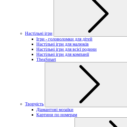
Настільні ігри
Ігри - головоломки для дітей
Настільні ігри для малюків
Настільні ігри для всієї родини
Настільні ігри для компанії
TheaSmart
Творчість
Діамантові мозаїки
Картини по номерам