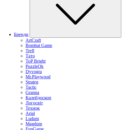
Бренди
ArtCraft
Bombat Game
Trefl
Тато
ToP Bright
PuzzleOk
Dyvogra
Mr.Playwood
Strateg
Tactic
Granna
Калейдоскоп
Логосвіт
Технок
Arial
Ludum
Magdum
FunGame