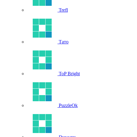
Trefl
Тато
ToP Bright
PuzzleOk