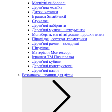
Магнітні риболовлі
Дерев'яна мозаїка
Дитячі каталки
Іграшки SmartPencil
Стукалки
Дерев'яні лабіринти
Дерев'яні музичні інструменти
Мольберти, магнітні дошки і дошки знань
Пірамідки, сортери, геометрики
Дерев'яні рамки - вкладиші
Шнурівки
Матеріали Монтессорі
Іграшки ТМ Познавалка
Дерев'яні кубики
Дерев'яні конструктори
Дерев'яні пазли
Розвиваючі іграшки для дітей