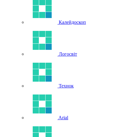
Калейдоскоп
Логосвіт
Технок
Arial