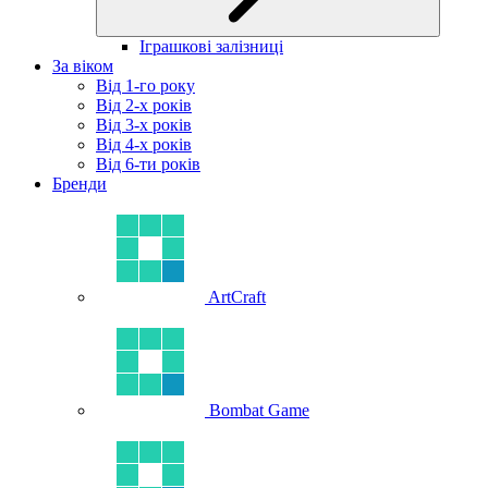
Іграшкові залізниці
За віком
Від 1-го року
Від 2-х років
Від 3-х років
Від 4-х років
Від 6-ти років
Бренди
ArtCraft
Bombat Game