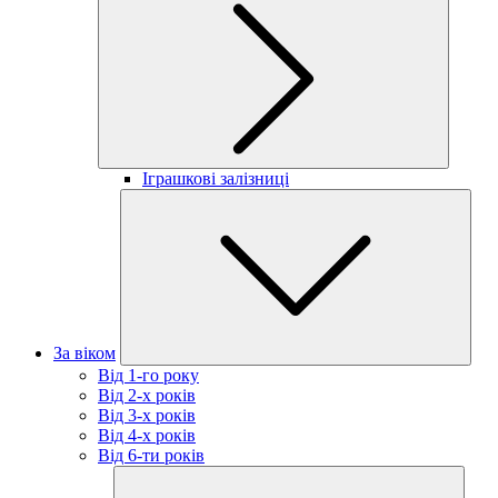
Іграшкові залізниці
За віком
Від 1-го року
Від 2-х років
Від 3-х років
Від 4-х років
Від 6-ти років