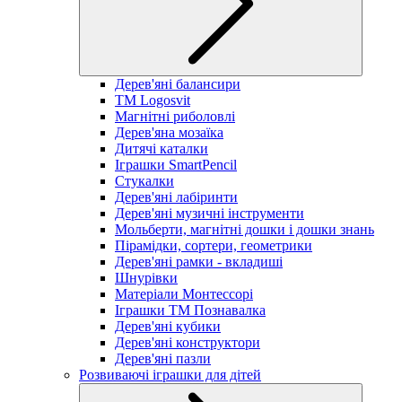
Дерев'яні балансири
TM Logosvit
Магнітні риболовлі
Дерев'яна мозаїка
Дитячі каталки
Іграшки SmartPencil
Стукалки
Дерев'яні лабіринти
Дерев'яні музичні інструменти
Мольберти, магнітні дошки і дошки знань
Пірамідки, сортери, геометрики
Дерев'яні рамки - вкладиші
Шнурівки
Матеріали Монтессорі
Іграшки ТМ Познавалка
Дерев'яні кубики
Дерев'яні конструктори
Дерев'яні пазли
Розвиваючі іграшки для дітей