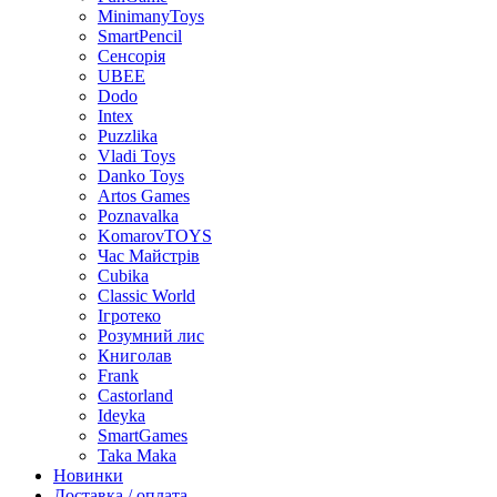
MinimanyToys
SmartPencil
Сенсорія
UBEE
Dodo
Intex
Puzzlika
Vladi Toys
Danko Toys
Artos Games
Poznavalka
KomarovTOYS
Час Майстрів
Cubika
Classic World
Ігротеко
Розумний лис
Книголав
Frank
Castorland
Ideyka
SmartGames
Taka Maka
Новинки
Доставка / оплата