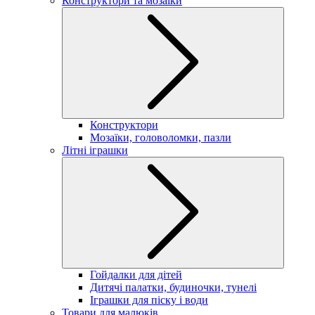
Конструктори та мозаїки
Конструктори
Мозаїки, головоломки, пазли
Літні іграшки
Гойдалки для дітей
Дитячі палатки, будиночки, тунелі
Іграшки для піску і води
Товари для малюків