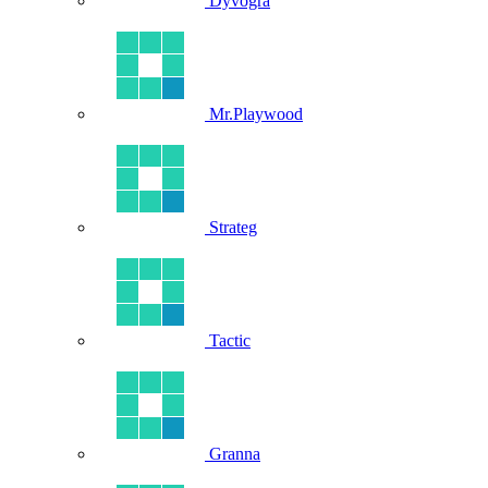
Dyvogra
Mr.Playwood
Strateg
Tactic
Granna