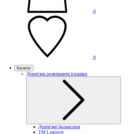
0
0
Каталог
Дерев'яні розвиваючі іграшки
Дерев'яні балансири
TM Logosvit