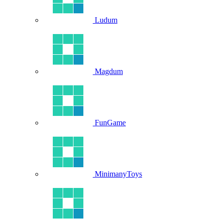
Ludum
Magdum
FunGame
MinimanyToys