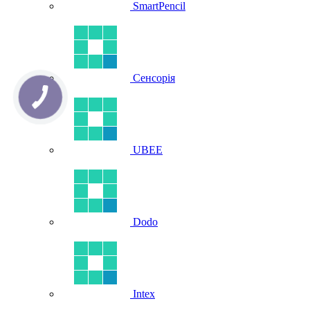
SmartPencil
Сенсорія
UBEE
Dodo
Intex