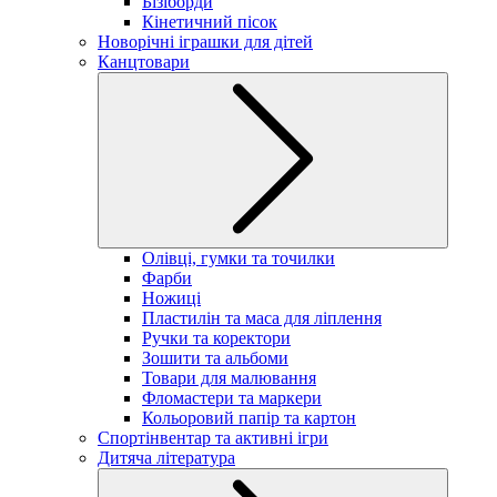
Бізіборди
Кінетичний пісок
Новорічні іграшки для дітей
Канцтовари
Олівці, гумки та точилки
Фарби
Ножиці
Пластилін та маса для ліплення
Ручки та коректори
Зошити та альбоми
Товари для малювання
Фломастери та маркери
Кольоровий папір та картон
Спортінвентар та активні ігри
Дитяча література