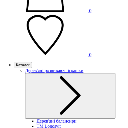
0
0
Каталог
Дерев'яні розвиваючі іграшки
Дерев'яні балансири
TM Logosvit