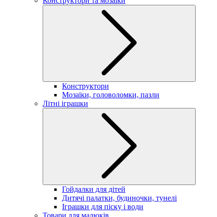
Конструктори та мозаїки
Конструктори
Мозаїки, головоломки, пазли
Літні іграшки
Гойдалки для дітей
Дитячі палатки, будиночки, тунелі
Іграшки для піску і води
Товари для малюків