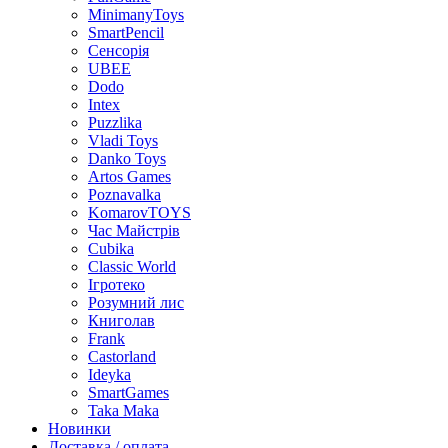
MinimanyToys
SmartPencil
Сенсорія
UBEE
Dodo
Intex
Puzzlika
Vladi Toys
Danko Toys
Artos Games
Poznavalka
KomarovTOYS
Час Майстрів
Cubika
Classic World
Ігротеко
Розумний лис
Книголав
Frank
Castorland
Ideyka
SmartGames
Taka Maka
Новинки
Доставка / оплата