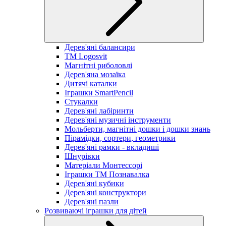
Дерев'яні балансири
TM Logosvit
Магнітні риболовлі
Дерев'яна мозаїка
Дитячі каталки
Іграшки SmartPencil
Стукалки
Дерев'яні лабіринти
Дерев'яні музичні інструменти
Мольберти, магнітні дошки і дошки знань
Пірамідки, сортери, геометрики
Дерев'яні рамки - вкладиші
Шнурівки
Матеріали Монтессорі
Іграшки ТМ Познавалка
Дерев'яні кубики
Дерев'яні конструктори
Дерев'яні пазли
Розвиваючі іграшки для дітей