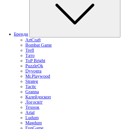
Бренди
ArtCraft
Bombat Game
Trefl
Тато
ToP Bright
PuzzleOk
Dyvogra
Mr.Playwood
Strateg
Tactic
Granna
Калейдоскоп
Логосвіт
Технок
Arial
Ludum
Magdum
FunGame