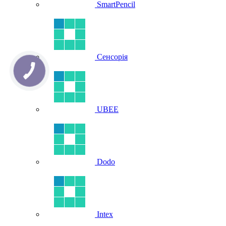
SmartPencil
Сенсорія
UBEE
Dodo
Intex