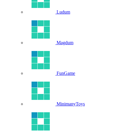
Ludum
Magdum
FunGame
MinimanyToys