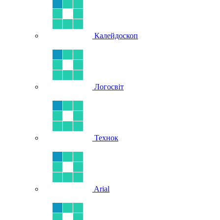
Калейдоскоп
Логосвіт
Технок
Arial