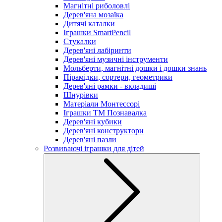
Магнітні риболовлі
Дерев'яна мозаїка
Дитячі каталки
Іграшки SmartPencil
Стукалки
Дерев'яні лабіринти
Дерев'яні музичні інструменти
Мольберти, магнітні дошки і дошки знань
Пірамідки, сортери, геометрики
Дерев'яні рамки - вкладиші
Шнурівки
Матеріали Монтессорі
Іграшки ТМ Познавалка
Дерев'яні кубики
Дерев'яні конструктори
Дерев'яні пазли
Розвиваючі іграшки для дітей