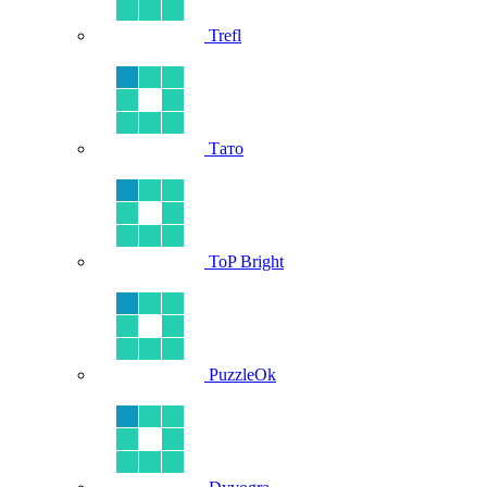
Trefl
Тато
ToP Bright
PuzzleOk