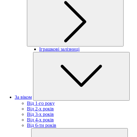
Іграшкові залізниці
За віком
Від 1-го року
Від 2-х років
Від 3-х років
Від 4-х років
Від 6-ти років