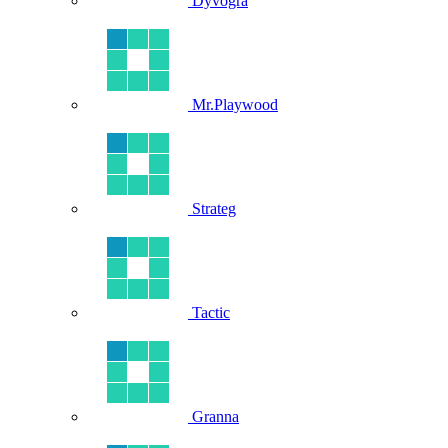
Dyvogra
Mr.Playwood
Strateg
Tactic
Granna