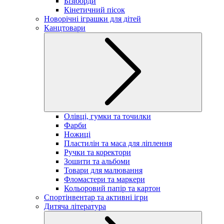
Бізіборди
Кінетичний пісок
Новорічні іграшки для дітей
Канцтовари
Олівці, гумки та точилки
Фарби
Ножиці
Пластилін та маса для ліплення
Ручки та коректори
Зошити та альбоми
Товари для малювання
Фломастери та маркери
Кольоровий папір та картон
Спортінвентар та активні ігри
Дитяча література