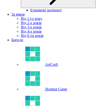
Іграшкові залізниці
За віком
Від 1-го року
Від 2-х років
Від 3-х років
Від 4-х років
Від 6-ти років
Бренди
ArtCraft
Bombat Game