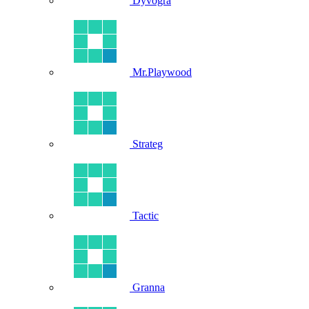
Dyvogra
Mr.Playwood
Strateg
Tactic
Granna