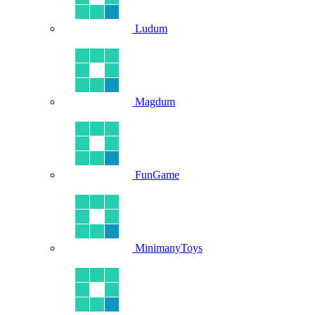
Ludum
Magdum
FunGame
MinimanyToys