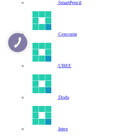
SmartPencil
Сенсорія
UBEE
Dodo
Intex