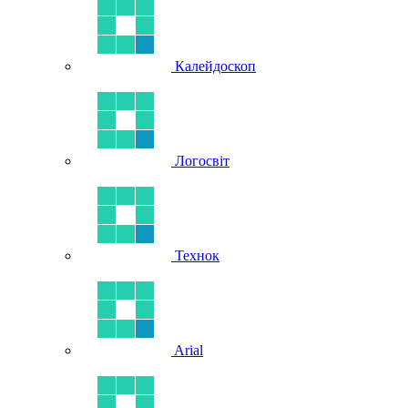
Калейдоскоп
Логосвіт
Технок
Arial