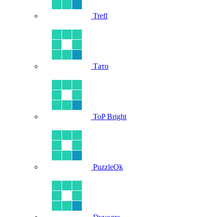
Trefl
Тато
ToP Bright
PuzzleOk