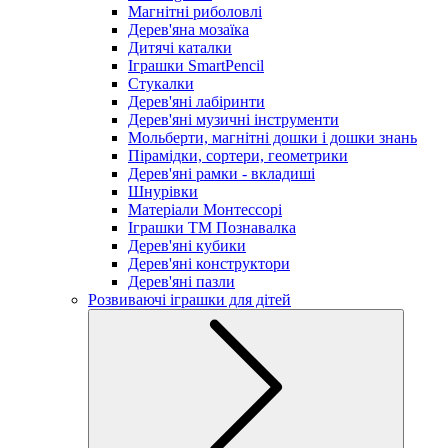
Магнітні риболовлі
Дерев'яна мозаїка
Дитячі каталки
Іграшки SmartPencil
Стукалки
Дерев'яні лабіринти
Дерев'яні музичні інструменти
Мольберти, магнітні дошки і дошки знань
Пірамідки, сортери, геометрики
Дерев'яні рамки - вкладиші
Шнурівки
Матеріали Монтессорі
Іграшки ТМ Познавалка
Дерев'яні кубики
Дерев'яні конструктори
Дерев'яні пазли
Розвиваючі іграшки для дітей