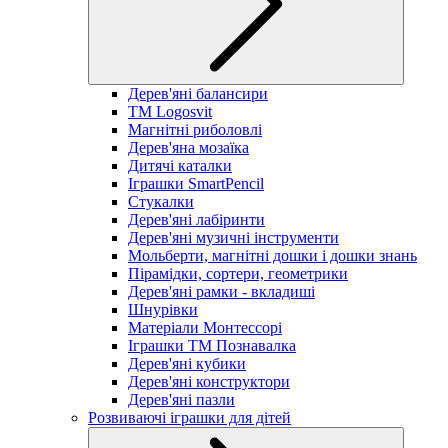
Дерев'яні балансири
TM Logosvit
Магнітні риболовлі
Дерев'яна мозаїка
Дитячі каталки
Іграшки SmartPencil
Стукалки
Дерев'яні лабіринти
Дерев'яні музичні інструменти
Мольберти, магнітні дошки і дошки знань
Пірамідки, сортери, геометрики
Дерев'яні рамки - вкладиші
Шнурівки
Матеріали Монтессорі
Іграшки ТМ Познавалка
Дерев'яні кубики
Дерев'яні конструктори
Дерев'яні пазли
Розвиваючі іграшки для дітей