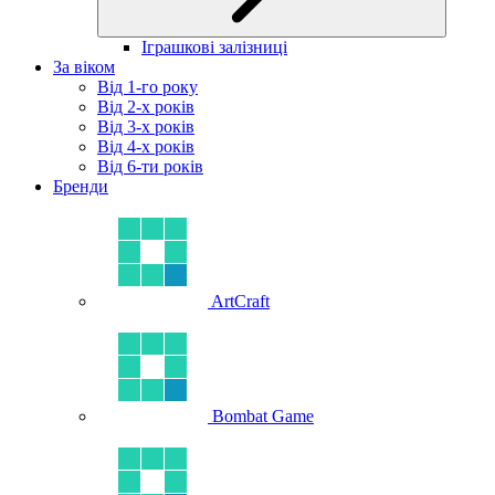
Іграшкові залізниці
За віком
Від 1-го року
Від 2-х років
Від 3-х років
Від 4-х років
Від 6-ти років
Бренди
ArtCraft
Bombat Game