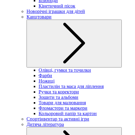
Бізіборди
Кінетичний пісок
Новорічні іграшки для дітей
Канцтовари
Олівці, гумки та точилки
Фарби
Ножиці
Пластилін та маса для ліплення
Ручки та коректори
Зошити та альбоми
Товари для малювання
Фломастери та маркери
Кольоровий папір та картон
Спортінвентар та активні ігри
Дитяча література