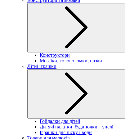
Конструктори та мозаїки
Конструктори
Мозаїки, головоломки, пазли
Літні іграшки
Гойдалки для дітей
Дитячі палатки, будиночки, тунелі
Іграшки для піску і води
Товари для малюків