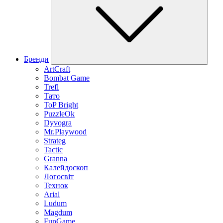
Бренди
ArtCraft
Bombat Game
Trefl
Тато
ToP Bright
PuzzleOk
Dyvogra
Mr.Playwood
Strateg
Tactic
Granna
Калейдоскоп
Логосвіт
Технок
Arial
Ludum
Magdum
FunGame