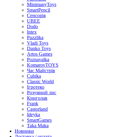
MinimanyToys
SmartPencil
Сенсорія
UBEE
Dodo
Intex
Puzzlika
Vladi Toys
Danko Toys
Artos Games
Poznavalka
KomarovTOYS
Час Майстрів
Cubika
Classic World
Ігротеко
Розумний лис
Книголав
Frank
Castorland
Ideyka
SmartGames
Taka Maka
Новинки
Доставка / оплата