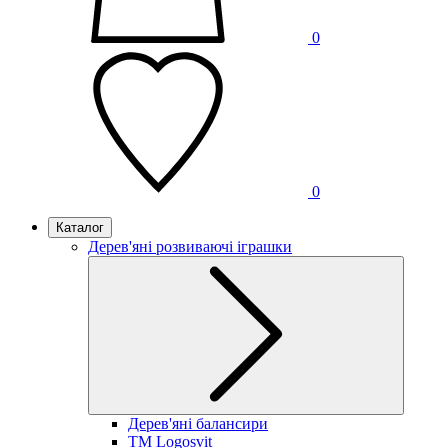
0
0
Каталог
Дерев'яні розвиваючі іграшки
Дерев'яні балансири
TM Logosvit