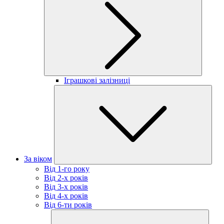
Іграшкові залізниці
За віком
Від 1-го року
Від 2-х років
Від 3-х років
Від 4-х років
Від 6-ти років