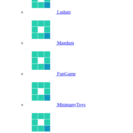
Ludum
Magdum
FunGame
MinimanyToys