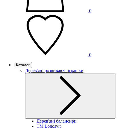
0
0
Каталог
Дерев'яні розвиваючі іграшки
Дерев'яні балансири
TM Logosvit