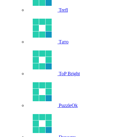
Trefl
Тато
ToP Bright
PuzzleOk