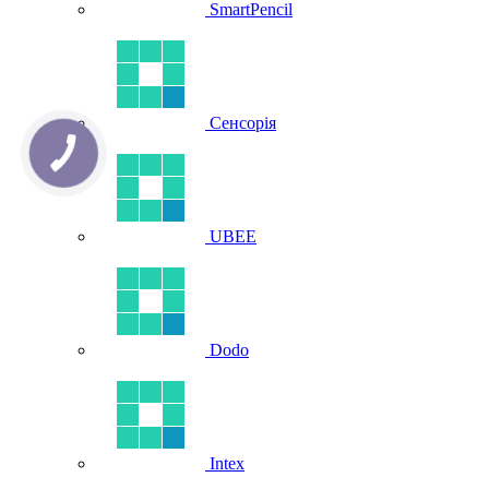
SmartPencil
Сенсорія
UBEE
Dodo
Intex