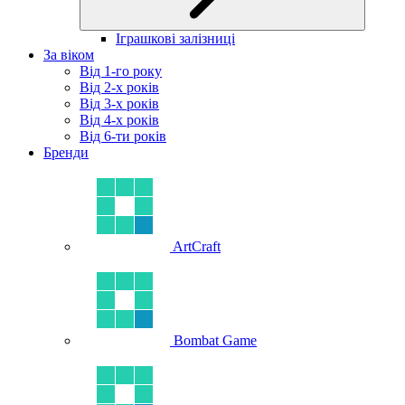
Іграшкові залізниці
За віком
Від 1-го року
Від 2-х років
Від 3-х років
Від 4-х років
Від 6-ти років
Бренди
ArtCraft
Bombat Game