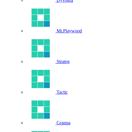
Dyvogra
Mr.Playwood
Strateg
Tactic
Granna