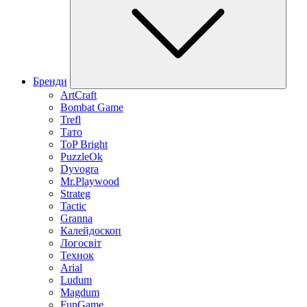
Бренди
ArtCraft
Bombat Game
Trefl
Тато
ToP Bright
PuzzleOk
Dyvogra
Mr.Playwood
Strateg
Tactic
Granna
Калейдоскоп
Логосвіт
Технок
Arial
Ludum
Magdum
FunGame