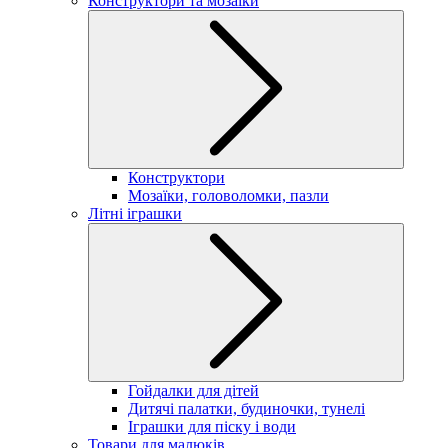
Конструктори та мозаїки
Конструктори
Мозаїки, головоломки, пазли
Літні іграшки
Гойдалки для дітей
Дитячі палатки, будиночки, тунелі
Іграшки для піску і води
Товари для малюків