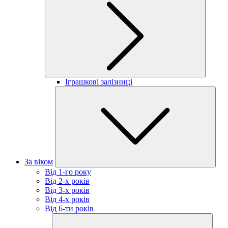
Іграшкові залізниці
За віком
Від 1-го року
Від 2-х років
Від 3-х років
Від 4-х років
Від 6-ти років