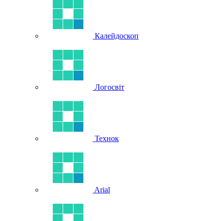
Калейдоскоп
Логосвіт
Технок
Arial