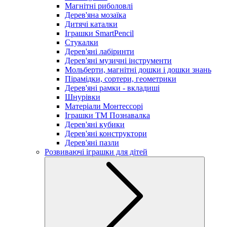
Магнітні риболовлі
Дерев'яна мозаїка
Дитячі каталки
Іграшки SmartPencil
Стукалки
Дерев'яні лабіринти
Дерев'яні музичні інструменти
Мольберти, магнітні дошки і дошки знань
Пірамідки, сортери, геометрики
Дерев'яні рамки - вкладиші
Шнурівки
Матеріали Монтессорі
Іграшки ТМ Познавалка
Дерев'яні кубики
Дерев'яні конструктори
Дерев'яні пазли
Розвиваючі іграшки для дітей