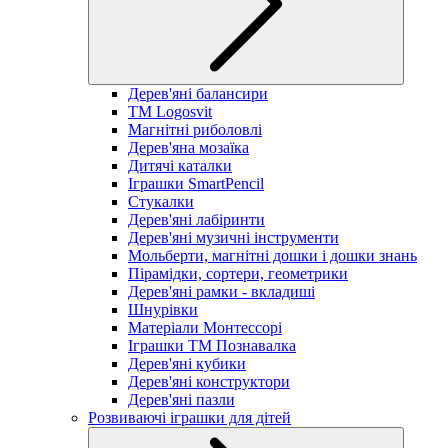
Дерев'яні балансири
TM Logosvit
Магнітні риболовлі
Дерев'яна мозаїка
Дитячі каталки
Іграшки SmartPencil
Стукалки
Дерев'яні лабіринти
Дерев'яні музичні інструменти
Мольберти, магнітні дошки і дошки знань
Пірамідки, сортери, геометрики
Дерев'яні рамки - вкладиші
Шнурівки
Матеріали Монтессорі
Іграшки ТМ Познавалка
Дерев'яні кубики
Дерев'яні конструктори
Дерев'яні пазли
Розвиваючі іграшки для дітей