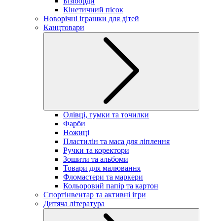
Бізіборди
Кінетичний пісок
Новорічні іграшки для дітей
Канцтовари
Олівці, гумки та точилки
Фарби
Ножиці
Пластилін та маса для ліплення
Ручки та коректори
Зошити та альбоми
Товари для малювання
Фломастери та маркери
Кольоровий папір та картон
Спортінвентар та активні ігри
Дитяча література