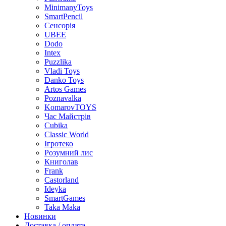
MinimanyToys
SmartPencil
Сенсорія
UBEE
Dodo
Intex
Puzzlika
Vladi Toys
Danko Toys
Artos Games
Poznavalka
KomarovTOYS
Час Майстрів
Cubika
Classic World
Ігротеко
Розумний лис
Книголав
Frank
Castorland
Ideyka
SmartGames
Taka Maka
Новинки
Доставка / оплата