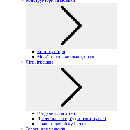
Конструктори та мозаїки
Конструктори
Мозаїки, головоломки, пазли
Літні іграшки
Гойдалки для дітей
Дитячі палатки, будиночки, тунелі
Іграшки для піску і води
Товари для малюків