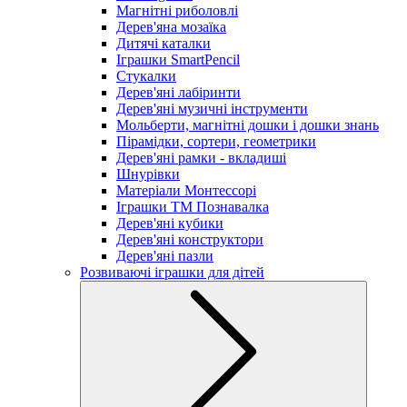
Магнітні риболовлі
Дерев'яна мозаїка
Дитячі каталки
Іграшки SmartPencil
Стукалки
Дерев'яні лабіринти
Дерев'яні музичні інструменти
Мольберти, магнітні дошки і дошки знань
Пірамідки, сортери, геометрики
Дерев'яні рамки - вкладиші
Шнурівки
Матеріали Монтессорі
Іграшки ТМ Познавалка
Дерев'яні кубики
Дерев'яні конструктори
Дерев'яні пазли
Розвиваючі іграшки для дітей