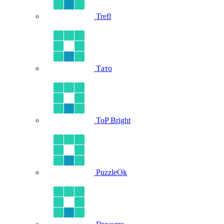
Trefl
Тато
ToP Bright
PuzzleOk