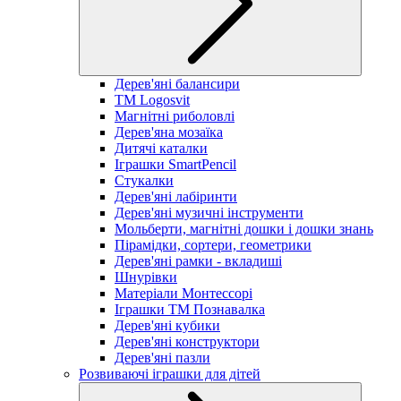
Дерев'яні балансири
TM Logosvit
Магнітні риболовлі
Дерев'яна мозаїка
Дитячі каталки
Іграшки SmartPencil
Стукалки
Дерев'яні лабіринти
Дерев'яні музичні інструменти
Мольберти, магнітні дошки і дошки знань
Пірамідки, сортери, геометрики
Дерев'яні рамки - вкладиші
Шнурівки
Матеріали Монтессорі
Іграшки ТМ Познавалка
Дерев'яні кубики
Дерев'яні конструктори
Дерев'яні пазли
Розвиваючі іграшки для дітей