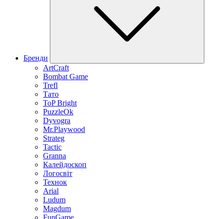
Бренди
ArtCraft
Bombat Game
Trefl
Тато
ToP Bright
PuzzleOk
Dyvogra
Mr.Playwood
Strateg
Tactic
Granna
Калейдоскоп
Логосвіт
Технок
Arial
Ludum
Magdum
FunGame