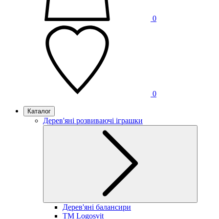
0
0
Каталог
Дерев'яні розвиваючі іграшки
Дерев'яні балансири
TM Logosvit