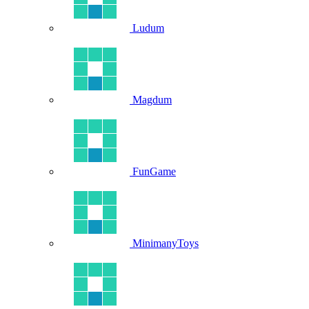
Ludum
Magdum
FunGame
MinimanyToys