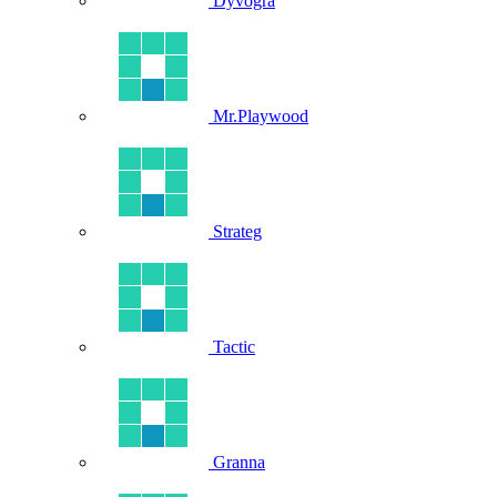
Dyvogra
Mr.Playwood
Strateg
Tactic
Granna