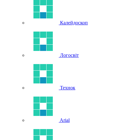
Калейдоскоп
Логосвіт
Технок
Arial