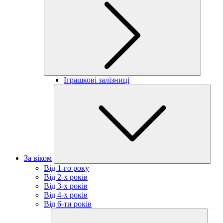
Іграшкові залізниці
За віком
Від 1-го року
Від 2-х років
Від 3-х років
Від 4-х років
Від 6-ти років