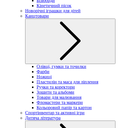
Бізіборди
Кінетичний пісок
Новорічні іграшки для дітей
Канцтовари
Олівці, гумки та точилки
Фарби
Ножиці
Пластилін та маса для ліплення
Ручки та коректори
Зошити та альбоми
Товари для малювання
Фломастери та маркери
Кольоровий папір та картон
Спортінвентар та активні ігри
Дитяча література