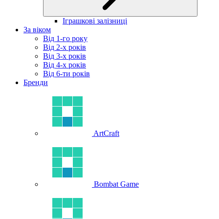
Іграшкові залізниці
За віком
Від 1-го року
Від 2-х років
Від 3-х років
Від 4-х років
Від 6-ти років
Бренди
ArtCraft
Bombat Game