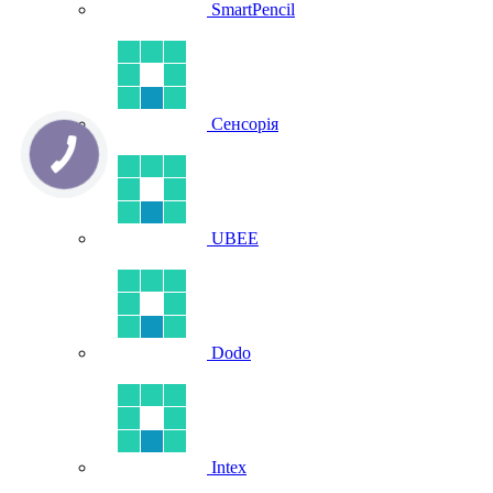
SmartPencil
Сенсорія
UBEE
Dodo
Intex