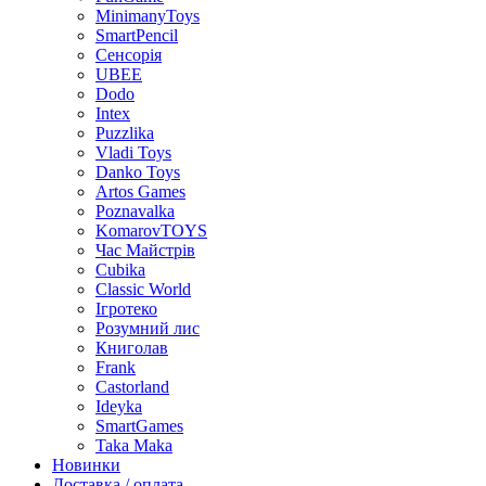
MinimanyToys
SmartPencil
Сенсорія
UBEE
Dodo
Intex
Puzzlika
Vladi Toys
Danko Toys
Artos Games
Poznavalka
KomarovTOYS
Час Майстрів
Cubika
Classic World
Ігротеко
Розумний лис
Книголав
Frank
Castorland
Ideyka
SmartGames
Taka Maka
Новинки
Доставка / оплата