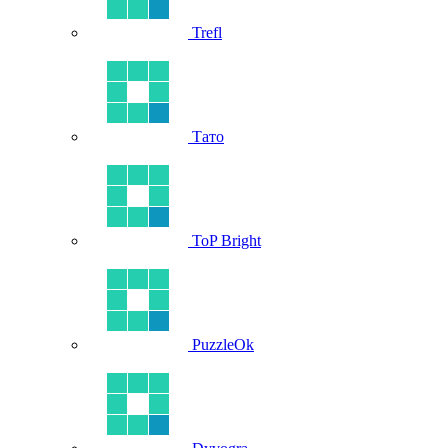
Trefl
Тато
ToP Bright
PuzzleOk