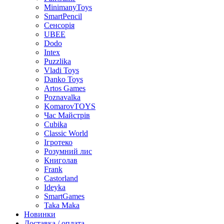
MinimanyToys
SmartPencil
Сенсорія
UBEE
Dodo
Intex
Puzzlika
Vladi Toys
Danko Toys
Artos Games
Poznavalka
KomarovTOYS
Час Майстрів
Cubika
Classic World
Ігротеко
Розумний лис
Книголав
Frank
Castorland
Ideyka
SmartGames
Taka Maka
Новинки
Доставка / оплата