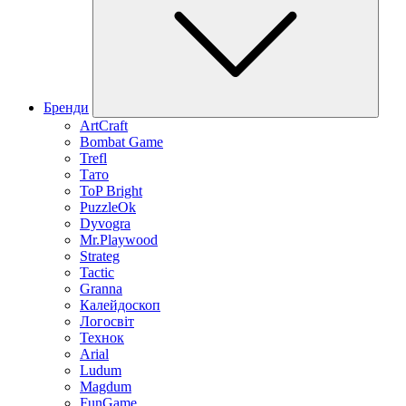
Бренди
ArtCraft
Bombat Game
Trefl
Тато
ToP Bright
PuzzleOk
Dyvogra
Mr.Playwood
Strateg
Tactic
Granna
Калейдоскоп
Логосвіт
Технок
Arial
Ludum
Magdum
FunGame