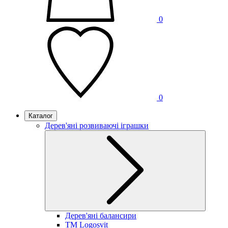
0
0
Каталог
Дерев'яні розвиваючі іграшки
Дерев'яні балансири
TM Logosvit