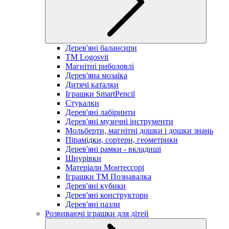
Дерев'яні балансири
TM Logosvit
Магнітні риболовлі
Дерев'яна мозаїка
Дитячі каталки
Іграшки SmartPencil
Стукалки
Дерев'яні лабіринти
Дерев'яні музичні інструменти
Мольберти, магнітні дошки і дошки знань
Пірамідки, сортери, геометрики
Дерев'яні рамки - вкладиші
Шнурівки
Матеріали Монтессорі
Іграшки ТМ Познавалка
Дерев'яні кубики
Дерев'яні конструктори
Дерев'яні пазли
Розвиваючі іграшки для дітей