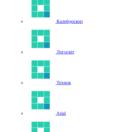
Калейдоскоп
Логосвіт
Технок
Arial