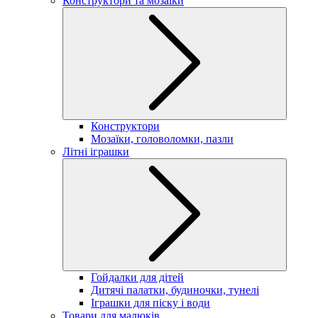
Конструктори та мозаїки
Конструктори
Мозаїки, головоломки, пазли
Літні іграшки
Гойдалки для дітей
Дитячі палатки, будиночки, тунелі
Іграшки для піску і води
Товари для малюків