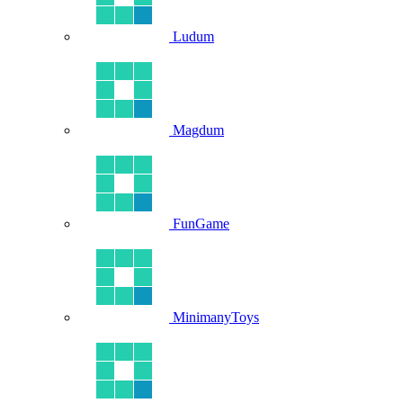
Ludum
Magdum
FunGame
MinimanyToys