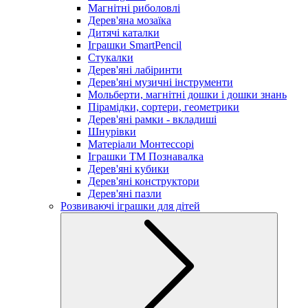
Магнітні риболовлі
Дерев'яна мозаїка
Дитячі каталки
Іграшки SmartPencil
Стукалки
Дерев'яні лабіринти
Дерев'яні музичні інструменти
Мольберти, магнітні дошки і дошки знань
Пірамідки, сортери, геометрики
Дерев'яні рамки - вкладиші
Шнурівки
Матеріали Монтессорі
Іграшки ТМ Познавалка
Дерев'яні кубики
Дерев'яні конструктори
Дерев'яні пазли
Розвиваючі іграшки для дітей