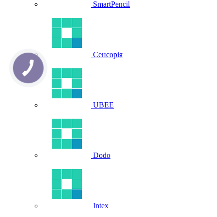
SmartPencil
Сенсорія
UBEE
Dodo
Intex