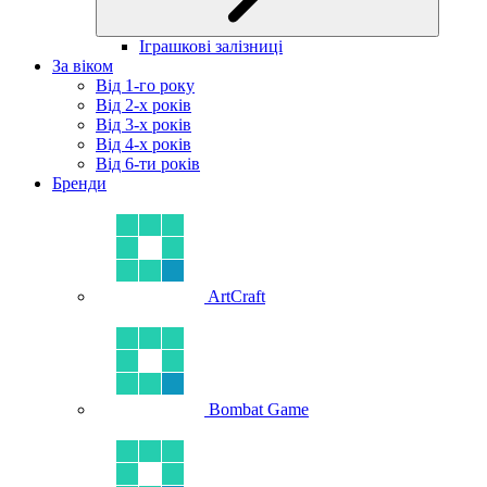
Іграшкові залізниці
За віком
Від 1-го року
Від 2-х років
Від 3-х років
Від 4-х років
Від 6-ти років
Бренди
ArtCraft
Bombat Game