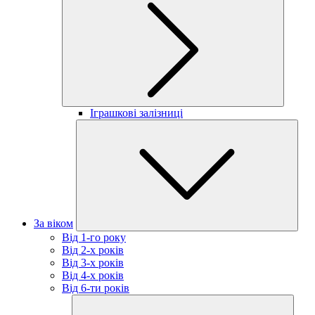
Іграшкові залізниці
За віком
Від 1-го року
Від 2-х років
Від 3-х років
Від 4-х років
Від 6-ти років