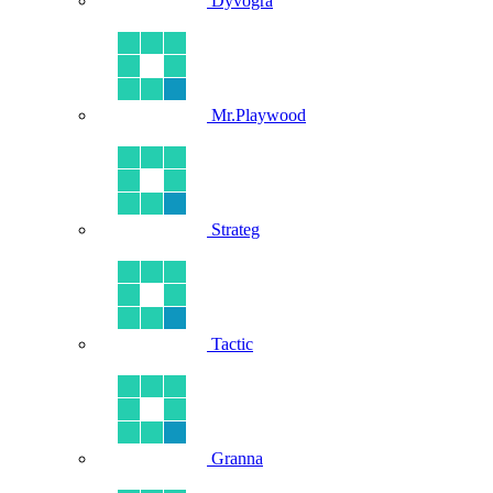
Dyvogra
Mr.Playwood
Strateg
Tactic
Granna