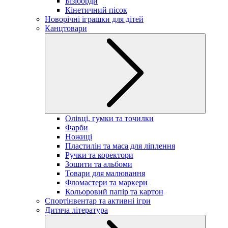
Бізіборди
Кінетичний пісок
Новорічні іграшки для дітей
Канцтовари
Олівці, гумки та точилки
Фарби
Ножиці
Пластилін та маса для ліплення
Ручки та коректори
Зошити та альбоми
Товари для малювання
Фломастери та маркери
Кольоровий папір та картон
Спортінвентар та активні ігри
Дитяча література